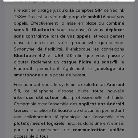
technologies
plus intuitives les unes que les autres.
Prenant en charge jusqu’à
16 comptes SIP
, ce Yealink
T58W Pro est un véritable gage de
mobilité
pour vos
appels. Effectivement, la mise en place du
combiné
sans-fil Bluetooth
vous autorise à vous
déplacer
sans contrainte lors de vos appels
, et vous permet
ainsi de maximiser votre productivité quotidienne.
Synonyme de flexibilité, il embarque les connexions
Bluetooth 4.2
et
USB 2.0
afin que vous puissiez
ajouter facilement un
casque filaire ou sans-fil
, le
Bluetooth permettant également le
jumelage du
smartphone
sur le poste de bureau.
Fonctionnant sous le système d’exploitation
Android
9.0
, ce téléphone dispose d’une toute nouvelle
interface utilisateur
plus professionnelle et fluide.
Compatible avec l’ensemble des
applications Android
tierces
, il améliore l’efficacité de chacun en permettant
une collaboration téléphonique sur l’ensemble des
plateformes et logiciels
installés dans une entreprise,
pour une expérience de
communication unifiée
accessible à tous.