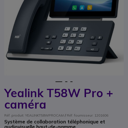
1
2
3
Yealink T58W Pro +
Passer au début de la Galerie d’images
caméra
Réf. produit: YEALINKT58WPROCAM // Réf. fournisseur: 1201606
Système de collaboration téléphonique et
audiovisuelle haut-de-gamme.