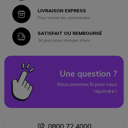
LIVRAISON EXPRESS
Icon
Pour toutes les commandes
SATISFAIT OU REMBOURSÉ
Icon
14 jours pour changer d'avis
Une question ?
Nous sommes là pour vous
répondre !
0800 72 4000
icon