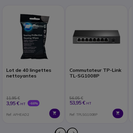
Lot de 40 lingettes
Commutateur TP-Link
nettoyantes
TL-SG1008P
11,95 €
56,05 €
53,95 €
3,95 €
-66%
HT
HT
Ref: AFHEAD2
Ref: TPLSG1008P