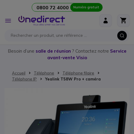
0800 72 4000
Numéro gratuit
Aller au contenu
Affichage
navigation
Besoin d’une
salle de réunion
? Contactez notre
Service
avant-vente Visio
Accueil
Téléphone
Téléphone filaire
Téléphone IP
Yealink T58W Pro + caméra
Passer à la fin de la galerie d’images