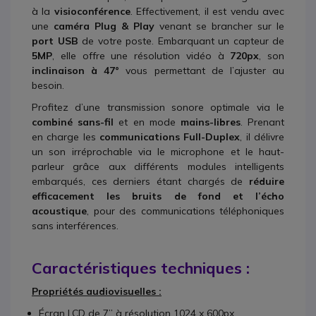
à la
visioconférence
. Effectivement, il est vendu avec
une
caméra Plug & Play
venant se brancher sur le
port USB
de votre poste. Embarquant un capteur de
5MP
, elle offre une résolution vidéo à
720px
, son
inclinaison à 47°
vous permettant de l’ajuster au
besoin.
Profitez d’une transmission sonore optimale via le
combiné sans-fil
et en mode
mains-libres
. Prenant
en charge les
communications Full-Duplex
, il délivre
un son irréprochable via le microphone et le haut-
parleur grâce aux différents modules intelligents
embarqués, ces derniers étant chargés de
réduire
efficacement les bruits de fond et l’écho
acoustique
, pour des communications téléphoniques
sans interférences.
Caractéristiques techniques :
Propriétés audiovisuelles :
Écran LCD de 7’’ à résolution 1024 x 600px