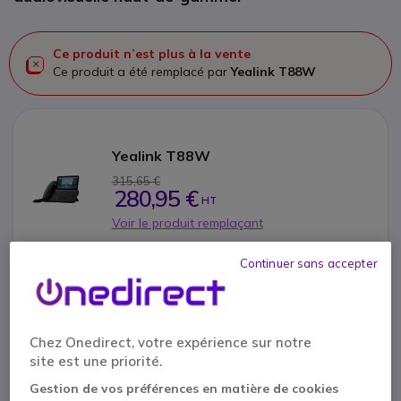
Ce produit n’est plus à la vente
Ce produit a été remplacé par
Yealink T88W
Yealink T88W
315,65 €
280,95 €
HT
Voir le produit remplaçant
Continuer sans accepter
Contactez nos experts -
Numéro gratuit
Chez Onedirect, votre expérience sur notre
0800 72 4000
F.A.Q
Chat
site est une priorité.
Gestion de vos préférences en matière de cookies