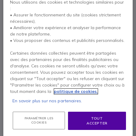
Nous utilisons des cookies et technologies similaires pour
:
• Assurer le fonctionnement du site (cookies strictement
nécessaires),
Description
• Améliorer votre expérience et analyser la performance
de notre plateforme,
Yealink T58W Pro +
• Vous proposer des contenus et publicités personnalisés.
caméra
Certaines données collectées peuvent être partagées
avec des partenaires pour des finalités publicitaires ou
d'analyse. Ces cookies ne seront utilisés qu'avec votre
Yealink T58W Pro : Des
consentement. Vous pouvez accepter tous les cookies en
cliquant sur "Tout accepter" ou les refuser en cliquant sur
communications téléphoniques
"Paramétrer les cookies" pour configurer votre choix ou à
synonymes de mobilité
tout moment dans la
politique de cookies.
Faites passer vos collaborations téléphoniques au
En savoir plus sur nos partenaires.
niveau supérieur. Le tout nouveau
Yealink T58W Pro
est un
module professionnel intelligent
venant
révolutionner les appels au bureau ou à domicile.
TOUT
PARAMÉTRER LES
COOKIES
ACCEPTER
Simple à installer, il accroît la productivité des
collaborateurs grâce à de
toutes nouvelles