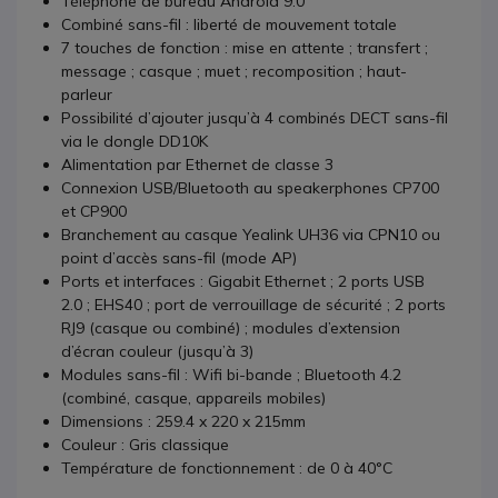
Téléphone de bureau Android 9.0
Combiné sans-fil : liberté de mouvement totale
7 touches de fonction : mise en attente ; transfert ;
message ; casque ; muet ; recomposition ; haut-
parleur
Possibilité d’ajouter jusqu’à 4 combinés DECT sans-fil
via le dongle DD10K
Alimentation par Ethernet de classe 3
Connexion USB/Bluetooth au speakerphones CP700
et CP900
Branchement au casque Yealink UH36 via CPN10 ou
point d’accès sans-fil (mode AP)
Ports et interfaces : Gigabit Ethernet ; 2 ports USB
2.0 ; EHS40 ; port de verrouillage de sécurité ; 2 ports
RJ9 (casque ou combiné) ; modules d’extension
d’écran couleur (jusqu’à 3)
Modules sans-fil : Wifi bi-bande ; Bluetooth 4.2
(combiné, casque, appareils mobiles)
Dimensions : 259.4 x 220 x 215mm
Couleur : Gris classique
Température de fonctionnement : de 0 à 40°C