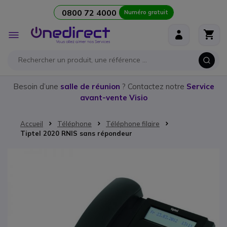
0800 72 4000
Numéro gratuit
Aller au contenu
Affichage
navigation
Besoin d’une
salle de réunion
? Contactez notre
Service
avant-vente Visio
Accueil
Téléphone
Téléphone filaire
Tiptel 2020 RNIS sans répondeur
Passer à la fin de la galerie d’images