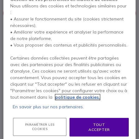
Nous utilisons des cookies et technologies similaires pour
:
Ce produit n’est plus à la vente
• Assurer le fonctionnement du site (cookies strictement
nécessaires),
Pour mieux répondre à vos besoins, nous vous proposons une
• Améliorer votre expérience et analyser la performance
liste de produits similaires.
de notre plateforme,
• Vous proposer des contenus et publicités personnalisés.
Voir les produits similaires
Certaines données collectées peuvent être partagées
avec des partenaires pour des finalités publicitaires ou
d'analyse. Ces cookies ne seront utilisés qu'avec votre
Contactez nos experts -
Numéro gratuit
consentement. Vous pouvez accepter tous les cookies en
0800 72 4000
F.A.Q
Chat
cliquant sur "Tout accepter" ou les refuser en cliquant sur
"Paramétrer les cookies" pour configurer votre choix ou à
tout moment dans la
politique de cookies.
En savoir plus sur nos partenaires.
Description
TOUT
PARAMÉTRER LES
COOKIES
ACCEPTER
Tiptel 2020 RNIS