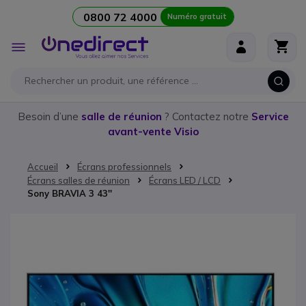
0800 72 4000
Numéro gratuit
Aller au contenu
Affichage
navigation
Besoin d’une
salle de réunion
? Contactez notre
Service
avant-vente Visio
Accueil
Écrans professionnels
Écrans salles de réunion
Écrans LED / LCD
Sony BRAVIA 3 43''
Passer à la fin de la galerie d’images