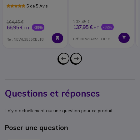
5 de 5 Avis
203,45 €
104,45 €
137,95 €
66,95 €
-32%
-35%
HT
HT
Ref: NEWL40550BL18
Ref: NEWL35550BL18
Questions et réponses
Il n'y a actuellement aucune question pour ce produit.
Poser une question