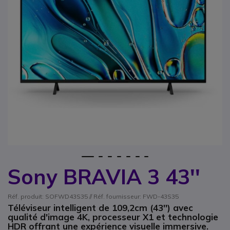
1
2
3
4
5
6
7
Sony BRAVIA 3 43''
Passer au début de la Galerie d’images
Réf. produit: SOFWD43S35 // Réf. fournisseur: FWD-43S35
Téléviseur intelligent de 109,2cm (43'') avec
qualité d'image 4K, processeur X1 et technologie
HDR offrant une expérience visuelle immersive.