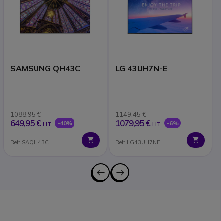
SAMSUNG QH43C
LG 43UH7N-E
1088,95 €
1149,45 €
649,95 €
1079,95 €
-40%
-6%
HT
HT
Ref: SAQH43C
Ref: LG43UH7NE