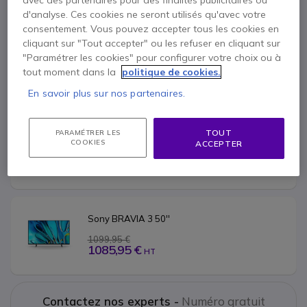
avec des partenaires pour des finalités publicitaires ou
d'analyse. Ces cookies ne seront utilisés qu'avec votre
consentement. Vous pouvez accepter tous les cookies en
cliquant sur "Tout accepter" ou les refuser en cliquant sur
Sony BRAVIA 3 65''
"Paramétrer les cookies" pour configurer votre choix ou à
1599,95 €
tout moment dans la
politique de cookies.
1235,95 €
HT
En savoir plus sur nos partenaires.
Sony BRAVIA 3 55''
TOUT
PARAMÉTRER LES
COOKIES
ACCEPTER
1299,95 €
1034,95 €
HT
Sony BRAVIA 3 50''
1099,95 €
1085,95 €
HT
Contactez nos experts -
Numéro gratuit