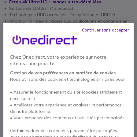
Écran 4K Ultra HD : images ultra-détaillées
Surface de 109,2cm (43 pouces)
Technologies HDR avancées : Dolby Vision et HDR10
Android TV intégré : accès aux applications et contenus en
streaming
Continuer sans accepter
Afficher plus
Processeur X1 : optimisation de chaque image
Technologie Motionflow XR : mouvements fluides et naturels
Livré avec
Son immersif : deux haut-parleurs de 10W chacun
Connectivité complète : 4 ports HDMI et 2 ports USB
1 X Sony BRAVIA 3 FWD-43S35
Chez Onedirect, votre expérience sur notre
Design élégant avec cadre noir fin et support stable
site est une priorité.
1 X Télécommande avec piles
Gestion de vos préférences en matière de cookies
1 X Câble d'alimentation
Nous utilisons des cookies et technologies similaires pour
3 ans de service PrimeSupport
Documentation
:
• Assurer le fonctionnement du site (cookies strictement
nécessaires),
Plus de versions :
• Améliorer votre expérience et analyser la performance
de notre plateforme,
• Vous proposer des contenus et publicités personnalisés.
Sony BRAVIA 3 75''
1999,95 €
Certaines données collectées peuvent être partagées
1706,95 €
HT