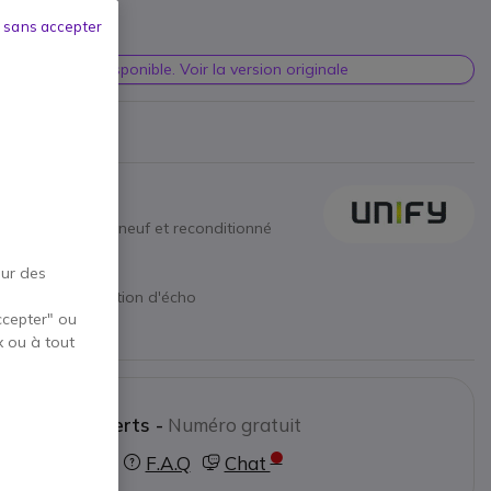
 sans accepter
TTC
itionnée non disponible. Voir la version originale
teur
:
produit remis à neuf et reconditionné
our des
es
ntégral à annulation d'écho
ccepter" ou
e
x ou à tout
ctez nos experts -
Numéro gratuit
0800 72 4000
F.A.Q
Chat