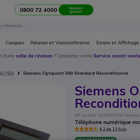
Numéro
0800 72 4000
gratuit
Casques
Réunion et Visioconférence
Ecrans et Affichage
n d’une
salle de réunion
? Contactez notre
Service avant-vente
dié PBX
Siemens Optipoint 500 Standard Reconditionné
Siemens O
Reconditi
Réf. produit: SIOP5SR // Réf. fourn
Téléphone numérique main
4.2 de 13 Avis