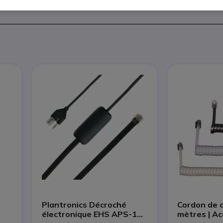
Plantronics Décroché
Cordon de 
électronique EHS APS-11 |
mètres | Ac