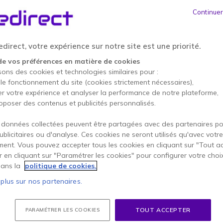
RECONDITIONNÉ
199,95 €
Continuer
HT
239,94 €
Version recond
direct, votre expérience sur notre site est une priorité.
1 an de garantie
construc
de vos préférences en matière de cookies
sons des cookies et technologies similaires pour :
 le fonctionnement du site (cookies strictement nécessaires),
Points Forts
er votre expérience et analyser la performance de notre plateforme,
oposer des contenus et publicités personnalisés.
Reconditionné, éco-recyclé 
en usine
 données collectées peuvent être partagées avec des partenaires p
12 touches de fonction direct
publicitaires ou d'analyse. Ces cookies ne seront utilisés qu'avec votre
Mode mains libres en duplex i
ent. Vous pouvez accepter tous les cookies en cliquant sur "Tout a
Afficheur inclinable numériqu
Afficher plus
er en cliquant sur "Paramétrer les cookies" pour configurer votre choi
Port USB pour connexion PC
ans la
politique de cookies.
 plus sur nos partenaires.
Conta
TOUT ACCEPTER
PARAMÉTRER LES COOKIES