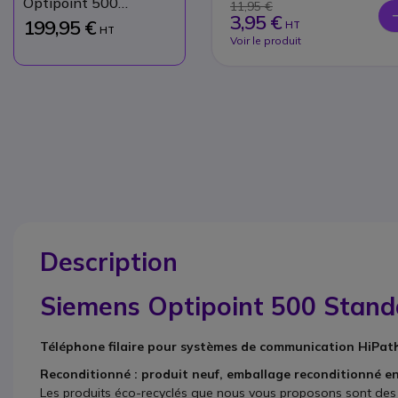
Optipoint 500
11,95 €
3,95 €
Standard
199,95 €
HT
HT
Reconditionné
Voir le produit
Description
Siemens Optipoint 500 Stand
Téléphone filaire pour systèmes de communication HiPat
Reconditionné : produit neuf, emballage reconditionné en
Les produits éco-recyclés que nous vous proposons sont des p