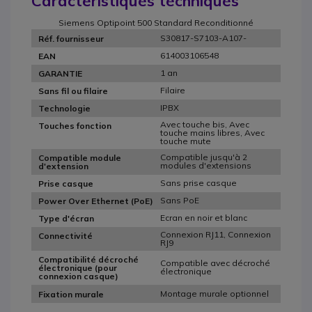
Caractéristiques techniques
Siemens Optipoint 500 Standard Reconditionné
S30817-S7103-A107-
Réf. fournisseur
614003106548
EAN
1 an
GARANTIE
Filaire
Sans fil ou filaire
IPBX
Technologie
Avec touche bis, Avec
Touches fonction
touche mains libres, Avec
touche mute
Compatible jusqu'à 2
Compatible module
modules d'extensions
d'extension
Sans prise casque
Prise casque
Sans PoE
Power Over Ethernet (PoE)
Ecran en noir et blanc
Type d'écran
Connexion RJ11, Connexion
Connectivité
RJ9
Compatibilité décroché
Compatible avec décroché
électronique (pour
électronique
connexion casque)
Montage murale optionnel
Fixation murale