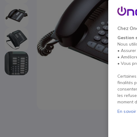
Chez One
Gestion 
Nous utili
• Assurer
• Amélior
• Vous pr
Certaines
finalités 
consentem
les refus
moment d
En savoir
Passer au début de la Galerie d’images