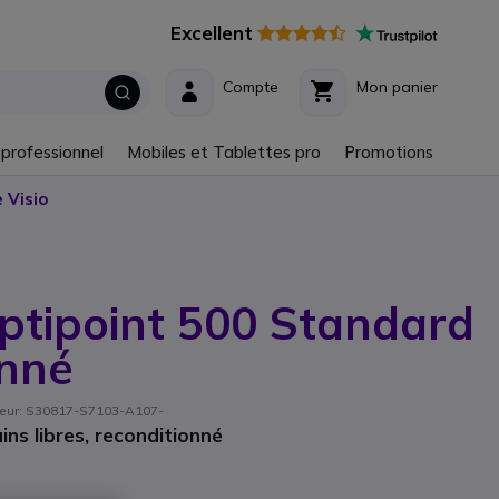
Excellent
Compte
Mon panier
 professionnel
Mobiles et Tablettes pro
Promotions
 Visio
ptipoint 500 Standard
onné
isseur: S30817-S7103-A107-
s libres, reconditionné