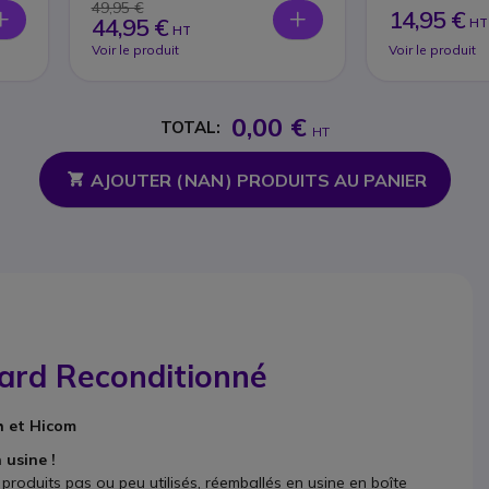
Accessoires
49,95 €
14,95 €
44,95 €
HT
HT
Voir le produit
Voir le produit
0,00 €
TOTAL:
HT
AJOUTER (
NAN
) PRODUITS AU PANIER
ard Reconditionné
h et Hicom
 usine !
roduits pas ou peu utilisés, réemballés en usine en boîte