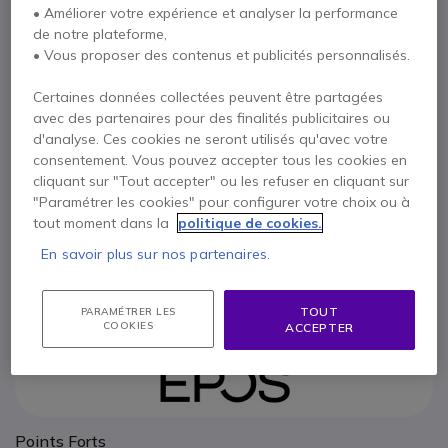
• Améliorer votre expérience et analyser la performance
Paire de coussinets pour EPOS SC600 séries
de notre plateforme,
11,95 €
HT
• Vous proposer des contenus et publicités personnalisés.
14,34 €
TTC
Qté
AJOUTER AU PANIER
Certaines données collectées peuvent être partagées
avec des partenaires pour des finalités publicitaires ou
d'analyse. Ces cookies ne seront utilisés qu'avec votre
DEVIS EN 4 HEURES
consentement. Vous pouvez accepter tous les cookies en
cliquant sur "Tout accepter" ou les refuser en cliquant sur
Épuisé
"Paramétrer les cookies" pour configurer votre choix ou à
tout moment dans la
politique de cookies.
61 produits en stock plateforme
Livraison :
5-7 jours
En savoir plus sur nos partenaires.
Payez en 4 sans frais (
3,59 €
)
Afficher plus
TOUT
PARAMÉTRER LES
COOKIES
ACCEPTER
Points Forts