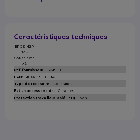
Caractéristiques techniques
EPOS HZP
34 -
Coussinets
x2
504560
4044155083514
Coussinet
Casques
Non