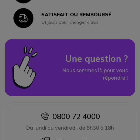
SATISFAIT OU REMBOURSÉ
Icon
14 jours pour changer d'avis
Une question ?
Nous sommes là pour vous
répondre !
0800 72 4000
icon
Du lundi au vendredi, de 8h30 à 18h