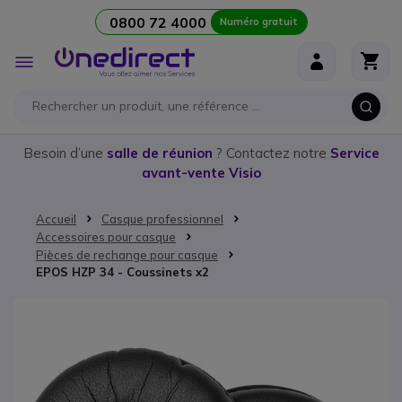
0800 72 4000
Numéro gratuit
Aller au contenu
Affichage
navigation
Besoin d’une
salle de réunion
? Contactez notre
Service
avant-vente Visio
Accueil
Casque professionnel
Accessoires pour casque
Pièces de rechange pour casque
EPOS HZP 34 - Coussinets x2
Passer à la fin de la galerie d’images