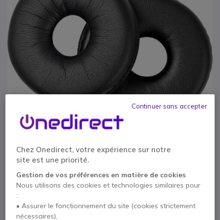
Continuer sans accepter
Chez Onedirect, votre expérience sur notre
site est une priorité.
1
EPOS HZP 34 -
Passer au début de la Galerie d’images
Gestion de vos préférences en matière de cookies
Nous utilisons des cookies et technologies similaires pour
Coussinets x2
:
• Assurer le fonctionnement du site (cookies strictement
nécessaires),
Réf. produit: SEHZP34 // Réf. fournisseur: 504560