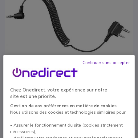
Continuer sans accepter
Chez Onedirect, votre expérience sur notre
site est une priorité.
1
Câble Tufftalk pour
Passer au début de la Galerie d’images
Gestion de vos préférences en matière de cookies
Nous utilisons des cookies et technologies similaires pour
Kenwood
:
• Assurer le fonctionnement du site (cookies strictement
Réf. produit: SENTTALKA0110 // Réf. fournisseur: TUFFTALK-A0110
nécessaires),
Câble de connexion