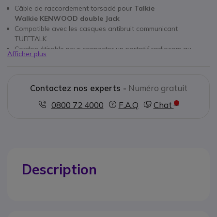
Câble de raccordement torsadé pour
Talkie
Walkie
KENWOOD double Jack
Compatible avec les casques antibruit communicant
TUFFTALK
Cordon étirable pour connecter un portatif radiocom au
Afficher plus
casque TUFFTALK
Compatibilité radio:
KENWOOD Double Jack 2,5mm / 3,5mm
Contactez nos experts -
Numéro gratuit
0800 72 4000
F.A.Q
Chat
Description