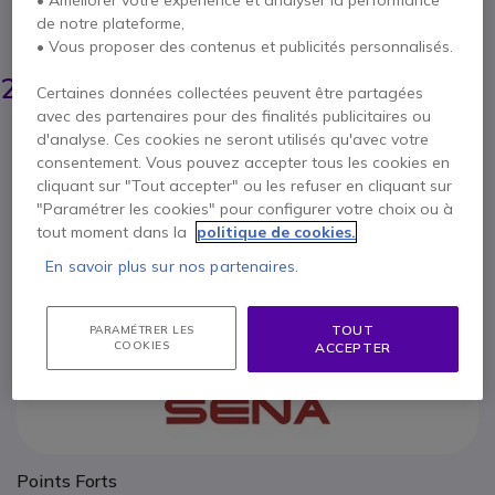
• Améliorer votre expérience et analyser la performance
de notre plateforme,
ÉCONOMISEZ 3,00 €
• Vous proposer des contenus et publicités personnalisés.
27,45 €
24,95 €
HT
-
Certaines données collectées peuvent être partagées
29,94 €
TTC
avec des partenaires pour des finalités publicitaires ou
Qté
d'analyse. Ces cookies ne seront utilisés qu'avec votre
AJOUTER AU PANIER
consentement. Vous pouvez accepter tous les cookies en
cliquant sur "Tout accepter" ou les refuser en cliquant sur
"Paramétrer les cookies" pour configurer votre choix ou à
DEVIS EN 4 HEURES
tout moment dans la
politique de cookies.
Épuisé
En savoir plus sur nos partenaires.
Payez en 4 sans frais (
7,49 €
)
Afficher plus
TOUT
PARAMÉTRER LES
COOKIES
ACCEPTER
Points Forts