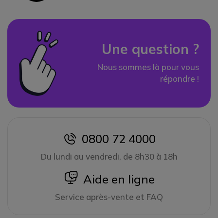
Une question ?
Nous sommes là pour vous
répondre !
0800 72 4000
icon
Du lundi au vendredi, de 8h30 à 18h
icon
Aide en ligne
Service après-vente et FAQ