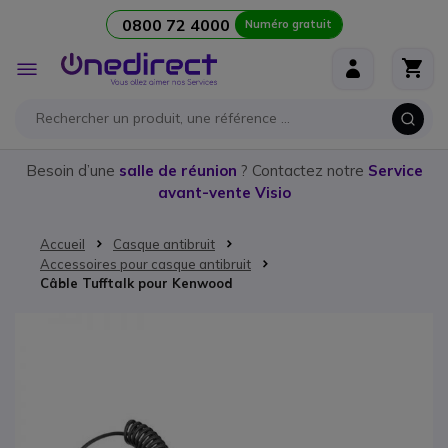
0800 72 4000
Numéro gratuit
Aller au contenu
Affichage
navigation
Besoin d’une
salle de réunion
? Contactez notre
Service
avant-vente Visio
Accueil
Casque antibruit
Accessoires pour casque antibruit
Câble Tufftalk pour Kenwood
Passer à la fin de la galerie d’images