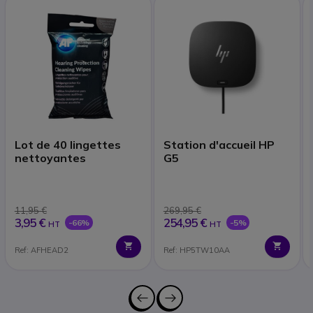
Lot de 40 lingettes
Station d'accueil HP
nettoyantes
G5
11,95 €
269,95 €
3,95 €
254,95 €
-66%
-5%
HT
HT
Ref: AFHEAD2
Ref: HP5TW10AA