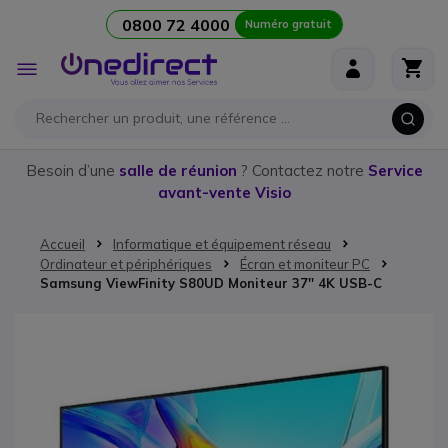
0800 72 4000
Numéro gratuit
Aller au contenu
Affichage
navigation
Besoin d’une
salle de réunion
? Contactez notre
Service
avant-vente Visio
Accueil
Informatique et équipement réseau
Ordinateur et périphériques
Écran et moniteur PC
Samsung ViewFinity S80UD Moniteur 37'' 4K USB-C
Passer à la fin de la galerie d’images