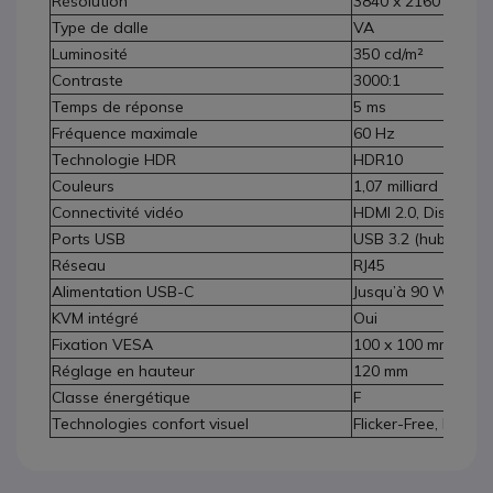
Résolution
3840 x 2160 (4K U
Type de dalle
VA
Luminosité
350 cd/m²
Contraste
3000:1
Temps de réponse
5 ms
Fréquence maximale
60 Hz
Technologie HDR
HDR10
Couleurs
1,07 milliard
Connectivité vidéo
HDMI 2.0, DisplayPo
Ports USB
USB 3.2 (hub intégr
Réseau
RJ45
Alimentation USB-C
Jusqu’à 90 W
KVM intégré
Oui
Fixation VESA
100 x 100 mm
Réglage en hauteur
120 mm
Classe énergétique
F
Technologies confort visuel
Flicker-Free, Eye S