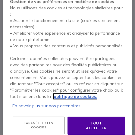
Gestion de vos préférences en matière de cookies
Nous utilisons des cookies et technologies similaires pour
:
• Assurer le fonctionnement du site (cookies strictement
nécessaires),
• Améliorer votre expérience et analyser la performance
de notre plateforme,
• Vous proposer des contenus et publicités personnalisés.
Points Forts
Certaines données collectées peuvent être partagées
Écran 37” 4K UHD : espace de travail étendu et précis
avec des partenaires pour des finalités publicitaires ou
USB-C avec alimentation 90 W : connectez et chargez un PC
d'analyse. Ces cookies ne seront utilisés qu'avec votre
portable
consentement. Vous pouvez accepter tous les cookies en
Dalle VA haute précision : contraste 3000:1 et 1,07 milliard de
cliquant sur "Tout accepter" ou les refuser en cliquant sur
couleurs
Afficher plus
"Paramétrer les cookies" pour configurer votre choix ou à
Hub USB et Ethernet intégré pour une connectivité complète
tout moment dans la
politique de cookies.
Ergonomie avancée : réglage hauteur, inclinaison et rotation
Livré avec
Fonctions multitâches Picture-in-Picture et Picture-by-Picture
En savoir plus sur nos partenaires.
1 X Moniteur avec pied
1 X Câble HDMI
1 X Câble USB-C
1 X Câble d’alimentation
TOUT
PARAMÉTRER LES
COOKIES
ACCEPTER
Documentation utilisateur