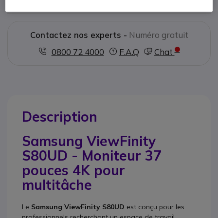
Contactez nos experts -
Numéro gratuit
0800 72 4000
F.A.Q
Chat
Description
Samsung ViewFinity
S80UD - Moniteur 37
pouces 4K pour
multitâche
Le
Samsung ViewFinity S80UD
est conçu pour les
professionnels recherchant un espace de travail