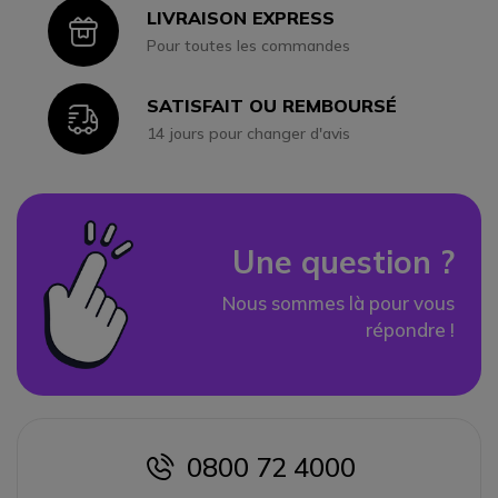
LIVRAISON EXPRESS
Icon
Pour toutes les commandes
SATISFAIT OU REMBOURSÉ
Icon
14 jours pour changer d'avis
Une question ?
Nous sommes là pour vous
répondre !
0800 72 4000
icon