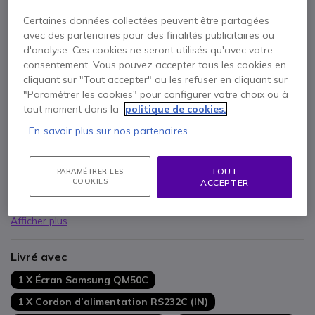
Payez en 4 sans frais (
209,99 €
)
Afficher plus
Certaines données collectées peuvent être partagées
avec des partenaires pour des finalités publicitaires ou
d'analyse. Ces cookies ne seront utilisés qu'avec votre
consentement. Vous pouvez accepter tous les cookies en
cliquant sur "Tout accepter" ou les refuser en cliquant sur
"Paramétrer les cookies" pour configurer votre choix ou à
tout moment dans la
politique de cookies.
En savoir plus sur nos partenaires.
Points Forts
Écran
IPS 4K
de
50 pouces
Pour l'
affichage dynamique 24/7
dans tout environnement
TOUT
PARAMÉTRER LES
COOKIES
ACCEPTER
pro
Couleurs réalistes + traitement
Upscaling
Calibration
des contenus via l'appli mobile Samsung
Afficher plus
Design ultra fin :
28,5mm d'épaisseur
Bords uniformes : rendu optimal en mode
portrait et
Livré avec
paysage
Gestion du contenu et de l'appareil via
Samsung VXT CMS
1 X Écran Samsung QM50C
Trous
VESA
centrés : installation solide
1 X Cordon d’alimentation RS232C (IN)
Durable : certifié Energy Star