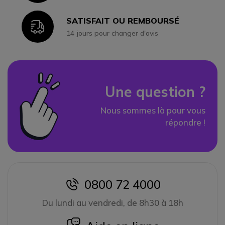
SATISFAIT OU REMBOURSÉ
Icon
14 jours pour changer d'avis
Une question ?
Nous sommes là pour vous
répondre !
0800 72 4000
icon
Du lundi au vendredi, de 8h30 à 18h
icon