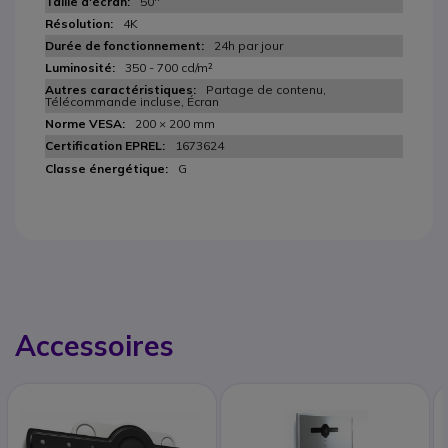
50''
4K
24h par jour
350 - 700 cd/m²
Partage de contenu,
Télécommande incluse, Écran
200 × 200 mm
1673624
G
Accessoires