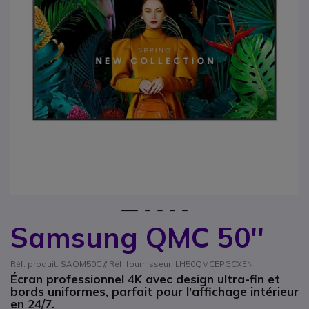
1
2
3
4
5
Samsung QMC 50''
Passer au début de la Galerie d’images
Réf. produit: SAQM50C // Réf. fournisseur: LH50QMCEPGCXEN
Écran professionnel 4K avec design ultra-fin et
bords uniformes, parfait pour l'affichage intérieur
en 24/7.