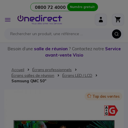
0800 72 4000
Numéro gratuit
Aller au contenu
Affichage
navigation
Besoin d’une
salle de réunion
? Contactez notre
Service
avant-vente Visio
Accueil
Écrans professionnels
Écrans salles de réunion
Écrans LED / LCD
Samsung QMC 50''
Passer à la fin de la galerie d’images
Icon
Top des ventes