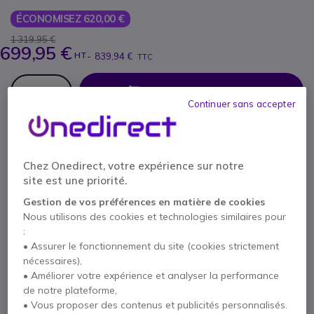
ÉCONOMISEZ 620,00 €
1 319,95 €
699,95 €
HT
-
839,94 €
TTC
Qté
AJOUTER AU PANIER
Continuer sans accepter
DEVIS EN 4 HEURES
Épuisé
Chez Onedirect, votre expérience sur notre
100+ produits en stock plateforme
site est une priorité.
Livraison :
5-7 jours
Gestion de vos préférences en matière de cookies
Nous utilisons des cookies et technologies similaires pour
Onedirect Care : Aide au paramétrage des
:
Ecrans Professionnels
• Assurer le fonctionnement du site (cookies strictement
29,95 €
Afficher plus
nécessaires),
* Prix unitaire
• Améliorer votre expérience et analyser la performance
de notre plateforme,
3 ans de garantie
constructeur
• Vous proposer des contenus et publicités personnalisés.