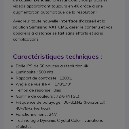
de couleur
Dynamic Crystal Color
, vos photos et
vidéos apparaîtront toujours en
4K
grâce à une
augmentation automatique de la résolution !
Avec leur toute nouvelle
interface d'accueil
et la
solution
Samsung VXT CMS
, gérer le contenu et vos
appareils à distance se fait sans efforts et sans
complications !
Caractéristiques techniques :
Dalle IPS de 50 pouces à résolution 4K
Luminosité : 500 nits
Rapport de contraste
:
1200:1
Angle de vue (H/V)
:
178/178°
Temps de réponse
:
8ms
Gamme de couleurs
:
72% (NTSC)
Fréquence de balayage :
30~81kHz (horizontal) ;
48~75Hz (vertical)
Fonctionnement :
24/7
Technologie Dynamic Crystal Color : variations
réalistes