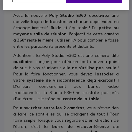
de réunion en face-à-face...
Avec la nouvelle
Poly Studio E360
, découvrez une
nouvelle façon de transformer chaque appel vidéo en
échange immersif, fluide et équitable ! En
petite ou
moyenne salle de réunion
, l'objectif de cette caméra
à
360°
reste le même : utiliser l'IA pour combler le fossé
entre les participants présents et distants.
Attention : la Poly Studio E360 est une caméra dite
auxiliaire
,
conçue pour offrir un tout nouveau point
de vue à vos réunions :
elle ne s'utilise pas seule
!
Pour la faire fonctionner, vous devez l'
associer à
votre système de visioconférence déjà existant
!
D'ailleurs, contrairement aux barres vidéo
traditionnelles, la Studio E360 ne s'installe pas près
d'un écran... elle trône au
centre de la table
!
Pour
switcher entre les 2 caméras
, vous n'avez rien
à faire, ce sont elles qui se chargent de tout ! Pour
faire simple, lorsque vous regarderez en direction de
l'écran, c'est la
barre de visioconférence
qui