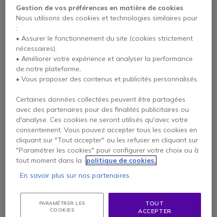
Compatible avec
Microsoft
,
Zoom
,
Google Meet
Gestion de vos préférences en matière de cookies
Livré avec
À associer à votre système visio existant (ne fonctionne
Nous utilisons des cookies et technologies similaires pour
pas seule)
:
1 X Poly Studio E360
Documentation
• Assurer le fonctionnement du site (cookies strictement
nécessaires),
• Améliorer votre expérience et analyser la performance
de notre plateforme,
Contactez nos experts -
Numéro gratuit
• Vous proposer des contenus et publicités personnalisés.
0800 72 4000
F.A.Q
Chat
Certaines données collectées peuvent être partagées
avec des partenaires pour des finalités publicitaires ou
d'analyse. Ces cookies ne seront utilisés qu'avec votre
consentement. Vous pouvez accepter tous les cookies en
cliquant sur "Tout accepter" ou les refuser en cliquant sur
Description
"Paramétrer les cookies" pour configurer votre choix ou à
tout moment dans la
politique de cookies.
Poly Studio E360
En savoir plus sur nos partenaires.
TOUT
PARAMÉTRER LES
COOKIES
Poly Studio E360 : un sentiment
ACCEPTER