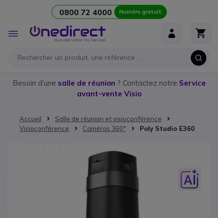
0800 72 4000
Numéro gratuit
Aller au contenu
Affichage
navigation
Besoin d’une
salle de réunion
? Contactez notre
Service
avant-vente Visio
Accueil
Salle de réunion et visioconférence
Visioconférence
Caméras 360°
Poly Studio E360
Passer à la fin de la galerie d’images