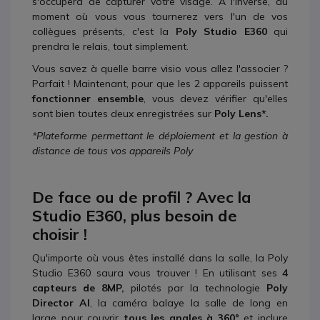
s'occupera de capturer votre visage. À l'inverse, au
moment où vous vous tournerez vers l'un de vos
collègues présents, c'est la
Poly Studio E360
qui
prendra le relais, tout simplement.
Vous savez à quelle barre visio vous allez l'associer ?
Parfait ! Maintenant, pour que les 2 appareils puissent
fonctionner ensemble
, vous devez vérifier qu'elles
sont bien toutes deux enregistrées sur
Poly Lens*.
*Plateforme permettant le déploiement et la gestion à
distance de tous vos appareils Poly
De face ou de profil ? Avec la
Studio E360, plus besoin de
choisir !
Qu'importe où vous êtes installé dans la salle, la Poly
Studio E360 saura vous trouver ! En utilisant ses
4
capteurs de 8MP,
pilotés par la technologie
Poly
Director AI
, la caméra balaye la salle de long en
large pour couvrir
tous les angles à 360°
et inclure