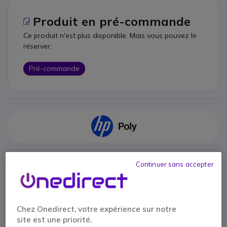
Produit en pré-commande
Ce produit n'est plus disponible. Mais vous pouvez le
réserver.
Pré-commande
Points Forts
Continuer sans accepter
Caméra
de table
pour
salles moyennes
4
capteurs 4K avec
vue à 360°
Permet de combiner
2 vues
: de face et de profil
Poly DirectorAI
: cadrage intelligent + affichage en vignette
Chez Onedirect, votre expérience sur notre
4 micros MEMS
avec capture à
5m
Afficher plus
site est une priorité.
Système d'exploitation :
Android