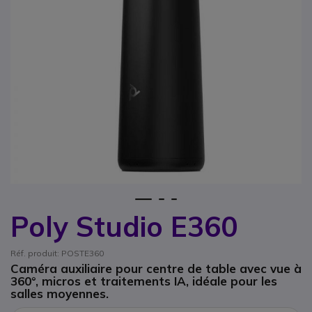
1
2
3
Poly Studio E360
Passer au début de la Galerie d’images
Réf. produit: POSTE360
Caméra auxiliaire pour centre de table avec vue à
360°, micros et traitements IA, idéale pour les
salles moyennes.