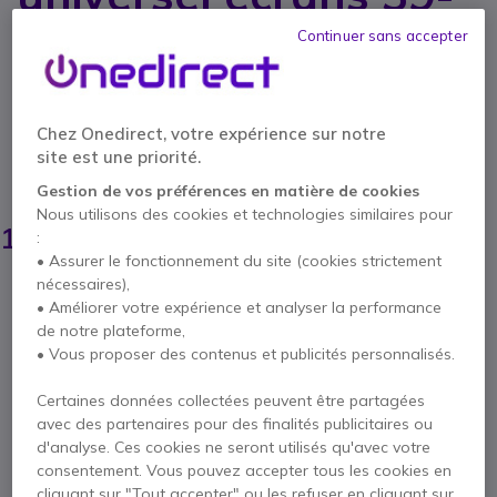
80''
Continuer sans accepter
Réf. produit: PEERLSF660P // Réf. fournisseur: SF660P
Support mural universel plat pour écrans de 39 à
80 pouces, doté d'une structure robuste en acier
Chez Onedirect, votre expérience sur notre
et d'un système de fixation sûr.
site est une priorité.
ÉCONOMISEZ 42,00 €
Gestion de vos préférences en matière de cookies
Nous utilisons des cookies et technologies similaires pour
148,45 €
106,95 €
:
HT
-
128,34 €
TTC
• Assurer le fonctionnement du site (cookies strictement
Qté
nécessaires),
AJOUTER AU PANIER
• Améliorer votre expérience et analyser la performance
de notre plateforme,
• Vous proposer des contenus et publicités personnalisés.
DEVIS EN 4 HEURES
Certaines données collectées peuvent être partagées
Épuisé
avec des partenaires pour des finalités publicitaires ou
d'analyse. Ces cookies ne seront utilisés qu'avec votre
consentement. Vous pouvez accepter tous les cookies en
1 an de garantie
constructeur
cliquant sur "Tout accepter" ou les refuser en cliquant sur