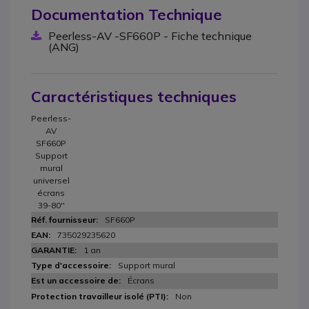
Documentation Technique
Peerless-AV -SF660P - Fiche technique
(ANG)
Caractéristiques techniques
Peerless-
AV
SF660P
Support
mural
universel
écrans
39-80''
SF660P
735029235620
1 an
Support mural
Écrans
Non