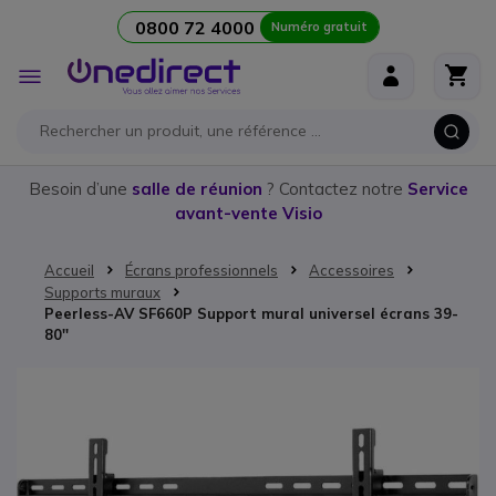
0800 72 4000
Numéro gratuit
Aller au contenu
Affichage
navigation
Besoin d’une
salle de réunion
? Contactez notre
Service
avant-vente Visio
Accueil
Écrans professionnels
Accessoires
Supports muraux
Peerless-AV SF660P Support mural universel écrans 39-
80''
Passer à la fin de la galerie d’images