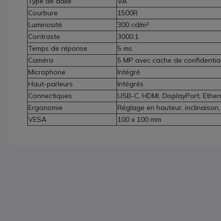
Type de dalle
VA
Courbure
1500R
Luminosité
300 cd/m²
Contraste
3000:1
Temps de réponse
5 ms
Caméra
5 MP avec cache de confidential
Microphone
Intégré
Haut-parleurs
Intégrés
Connectiques
USB-C, HDMI, DisplayPort, Ethe
Ergonomie
Réglage en hauteur, inclinaison,
VESA
100 x 100 mm