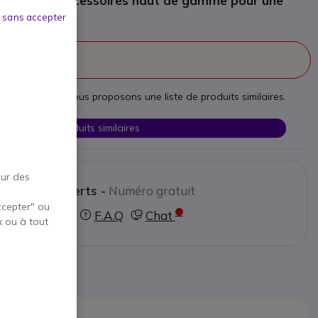
ligente et accessoires haut de gamme pour une
 sans accepter
 la vente
esoins, nous vous proposons une liste de produits similaires.
Voir les produits similaires
our des
ctez nos experts -
Numéro gratuit
ccepter" ou
0800 72 4000
F.A.Q
Chat
x ou à tout