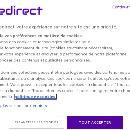
avec base, webcam intel
productivité maximale.
Continuer
Ce produit n’est plus à
direct, votre expérience sur notre site est une priorité.
de vos préférences en matière de cookies
Pour mieux répondre à vos b
sons des cookies et technologies similaires pour :
 le fonctionnement du site (cookies strictement nécessaires),
er votre expérience et analyser la performance de notre plateforme,
oposer des contenus et publicités personnalisés.
 données collectées peuvent être partagées avec des partenaires p
Conta
publicitaires ou d'analyse. Ces cookies ne seront utilisés qu'avec votre
ent. Vous pouvez accepter tous les cookies en cliquant sur "Tout a
er en cliquant sur "Paramétrer les cookies" pour configurer votre choi
ans la
politique de cookies.
 plus sur nos partenaires.
TOUT ACCEPTER
PARAMÉTRER LES COOKIES