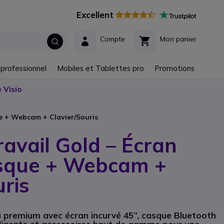
Excellent
Compte
Mon panier
 professionnel
Mobiles et Tablettes pro
Promotions
 Visio
ue + Webcam + Clavier/Souris
ravail Gold – Écran
asque + Webcam +
uris
ra premium avec écran incurvé 45”, casque Bluetooth