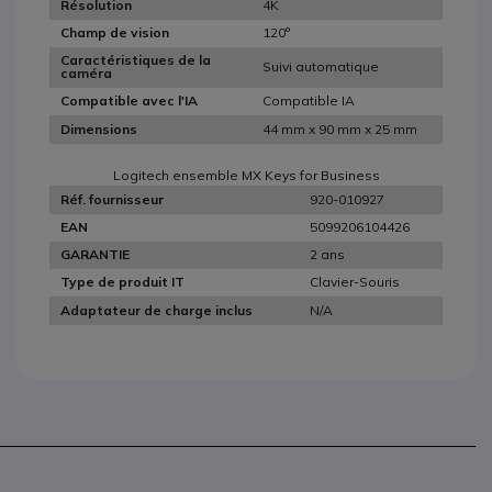
4K
Résolution
120°
Champ de vision
Caractéristiques de la
Suivi automatique
caméra
Compatible IA
Compatible avec l'IA
44 mm x 90 mm x 25 mm
Dimensions
Logitech ensemble MX Keys for Business
920-010927
Réf. fournisseur
5099206104426
EAN
2 ans
GARANTIE
Clavier-Souris
Type de produit IT
N/A
Adaptateur de charge inclus