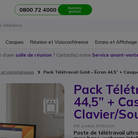
Numéro
0800 72 4000
gratuit
Casques
Réunion et Visioconférence
Ecrans et Affichage
n d’une
salle de réunion
? Contactez notre
Service avant-vente
 et périphériques
Pack Télétravail Gold – Écran 44,5” + Casq
Pack Télét
44,5” + C
Clavier/So
Réf. produit: KITELEGOL
Poste de télétravail ult