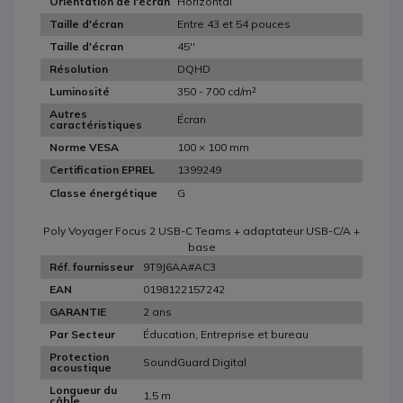
Horizontal
Orientation de l'écran
Entre 43 et 54 pouces
Taille d'écran
45''
Taille d'écran
DQHD
Résolution
350 - 700 cd/m²
Luminosité
Autres
Écran
caractéristiques
100 × 100 mm
Norme VESA
1399249
Certification EPREL
G
Classe énergétique
Poly Voyager Focus 2 USB-C Teams + adaptateur USB-C/A +
base
9T9J6AA#AC3
Réf. fournisseur
0198122157242
EAN
2 ans
GARANTIE
Éducation, Entreprise et bureau
Par Secteur
Protection
SoundGuard Digital
acoustique
Longueur du
1,5 m
câble