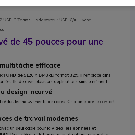
 2 USB-C Teams + adaptateur USB-C/A + base
ess
vé de 45 pouces pour une
multitâche efficace
ual QHD de 5120 × 1440
au format
32:9
. Il remplace ainsi
nière fluide avec plusieurs applications simultanément.
au design incurvé
réduit les mouvements oculaires. Cela améliore le confort
aces de travail modernes
avec un seul câble pour la
vidéo, les données et
MI, DisplayPort et Ethernet permettent une intégration