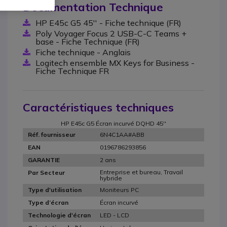
Documentation Technique
HP E45c G5 45'' - Fiche technique (FR)
Poly Voyager Focus 2 USB-C-C Teams +
base - Fiche Technique (FR)
Fiche technique - Anglais
Logitech ensemble MX Keys for Business -
Fiche Technique FR
Caractéristiques techniques
HP E45c G5 Écran incurvé DQHD 45''
6N4C1AA#ABB
Réf. fournisseur
0196786293856
EAN
2 ans
GARANTIE
Entreprise et bureau, Travail
Par Secteur
hybride
Moniteurs PC
Type d'utilisation
Écran incurvé
Type d’écran
LED - LCD
Technologie d'écran