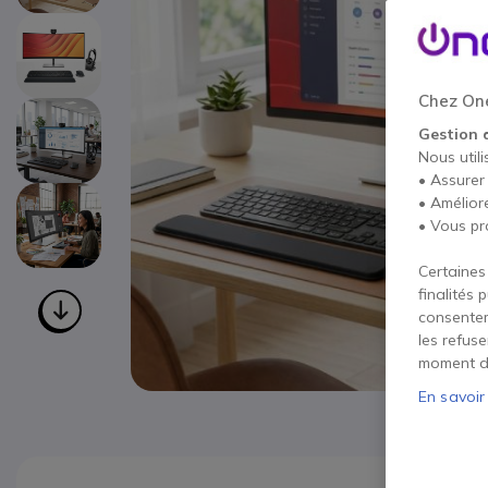
Chez One
Gestion 
Nous utili
• Assurer
• Amélior
• Vous pr
Certaines
finalités 
consentem
les refus
moment d
En savoir
Passer au début de la Galerie d’images