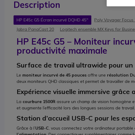
Description
HP E45c G5 Écran incurvé DQHD 45''
Poly Voyager Focus
Jabra PanaCast 20
Logitech ensemble MX Keys for Busin
HP E45c G5 – Moniteur incur
productivité maximale
Surface de travail ultrawide pour un 
Le
moniteur incurvé de 45 pouces
offre une
résolution D
deux moniteurs QHD classiques et permet de travailler de ma
Expérience visuelle immersive grâce 
La
courbure 1500R
assure un champ de vision homogène et 
et augmente l’efficacité lors des longues sessions de travail.
Station d’accueil USB-C pour les esp
Grâce à l’
USB-C
, vous connectez votre ordinateur portable 
l’alimentation
. Des connectiques supplémentaires comme HD