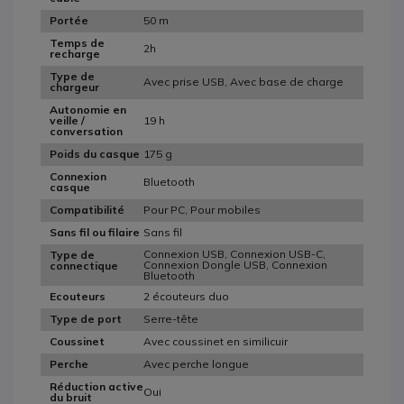
50 m
Portée
Temps de
2h
recharge
Type de
Avec prise USB, Avec base de charge
chargeur
Autonomie en
19 h
veille /
conversation
175 g
Poids du casque
Connexion
Bluetooth
casque
Pour PC, Pour mobiles
Compatibilité
Sans fil
Sans fil ou filaire
Connexion USB, Connexion USB-C,
Type de
Connexion Dongle USB, Connexion
connectique
Bluetooth
2 écouteurs duo
Ecouteurs
Serre-tête
Type de port
Avec coussinet en similicuir
Coussinet
Avec perche longue
Perche
Réduction active
Oui
du bruit