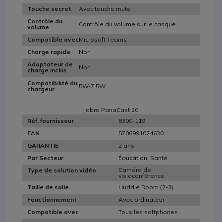
Avec touche mute
Touche secret
Contrôle du
Contrôle du volume sur le casque
volume
Microsoft Teams
Compatible avec
Non
Charge rapide
Adaptateur de
Non
charge inclus
Compatibilité du
5W-7.5W
chargeur
Jabra PanaCast 20
8300-119
Réf. fournisseur
5706991024630
EAN
2 ans
GARANTIE
Éducation, Santé
Par Secteur
Caméra de
Type de solution vidéo
visioconférence
Huddle Room (2-3)
Taille de salle
Avec ordinateur
Fonctionnement
Tous les softphones
Compatible avec