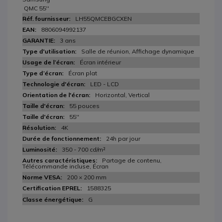
QMC 55''
LH55QMCEBGCXEN
8806094992137
3 ans
Salle de réunion, Affichage dynamique
Écran intérieur
Écran plat
LED - LCD
Horizontal, Vertical
55 pouces
55''
4K
24h par jour
350 - 700 cd/m²
Partage de contenu,
Télécommande incluse, Écran
200 × 200 mm
1588325
G