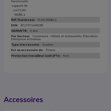
Neomounts
support de
sol FL50-
550BL1
FL50-550BL1
8717371449285
5 ans
Commerce , Hôtels et restaurants, Éducation,
Entreprise et bureau
Soutien
Écrans
Non
Accessoires