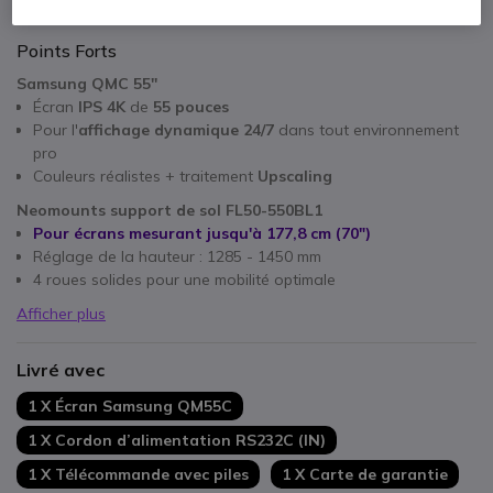
Points Forts
Samsung QMC 55''
Écran
IPS 4K
de
55 pouces
Pour l'
affichage dynamique 24/7
dans tout environnement
pro
Couleurs réalistes + traitement
Upscaling
Neomounts support de sol FL50-550BL1
Pour écrans mesurant jusqu'à 177,8 cm (70")
Réglage de la hauteur : 1285 - 1450 mm
4 roues solides pour une mobilité optimale
Afficher plus
Livré avec
1 X Écran Samsung QM55C
1 X Cordon d’alimentation RS232C (IN)
1 X Télécommande avec piles
1 X Carte de garantie