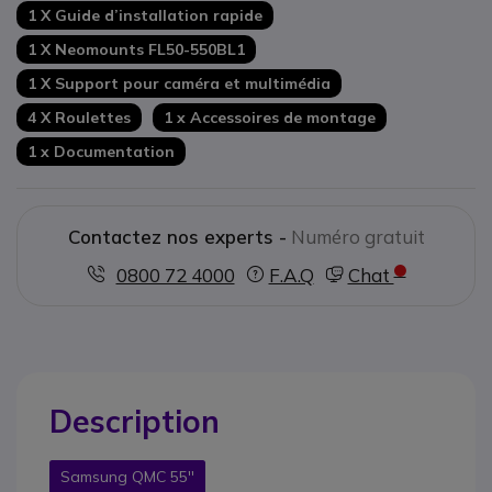
1 X Guide d’installation rapide
1 X Neomounts FL50-550BL1
1 X Support pour caméra et multimédia
4 X Roulettes
1 x Accessoires de montage
1 x Documentation
Contactez nos experts -
Numéro gratuit
0800 72 4000
F.A.Q
Chat
Description
Samsung QMC 55''