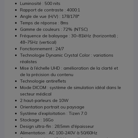
Luminosité : 500 nits
Rapport de contraste
:
4000:1
Angle de vue (H/V)
:
178/178°
Temps de réponse
:
8ms
Gamme de couleurs
:
72% (NTSC)
Fréquence de balayage :
30~81kHz (horizontal) ;
48~75Hz (vertical)
Fonctionnement :
24/7
Technologie Dynamic Crystal Color : variations
réalistes
Mise à l’échelle UHD : amélioration de la clarté et
de la précision du contenu
Technologie antireflets
Mode DICOM : système de simulation idéal dans le
secteur médical
2 haut-parleurs de 10W
Orientation portrait ou paysage
Système d’exploitation :
Tizen 7.0
Stockage : 16Go
Design ultra-fin : 28,5mm d'épaisseur
Alimentation : AC 100-240V à 50/60Hz