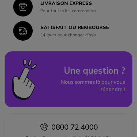
LIVRAISON EXPRESS
Icon
Pour toutes les commandes
SATISFAIT OU REMBOURSÉ
Icon
14 jours pour changer d'avis
Une question ?
Nous sommes là pour vous
répondre !
0800 72 4000
icon