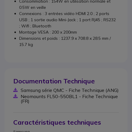
Consommation : 154W en utilisation normale et
0.5W en veille
Connexions : 3 entrées vidéo HDMI 2.0 ; 2 ports
USB ; 1 sortie audio Mini-Jack ; 1 port RJ45 ; RS232
; Wifi ; Bluetooth
Montage VESA : 200 x 200mm
Dimensions et poids :
1237.9 x 708.8 x 28.5 mm
/
15.7 kg
Documentation Technique
Samsung série QMC - Fiche Technique (ANG)
Neomounts FL50-550BL1 - Fiche Technique
(FR)
Caractéristiques techniques
Samsung