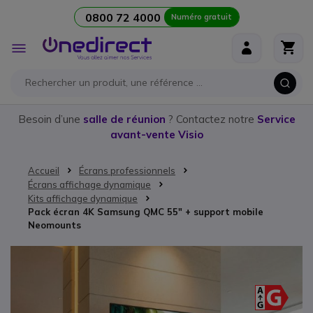
0800 72 4000
Numéro gratuit
Aller au contenu
Affichage
navigation
Besoin d’une
salle de réunion
? Contactez notre
Service
avant-vente Visio
Accueil
Écrans professionnels
Écrans affichage dynamique
Kits affichage dynamique
Pack écran 4K Samsung QMC 55" + support mobile
Neomounts
Passer à la fin de la galerie d’images