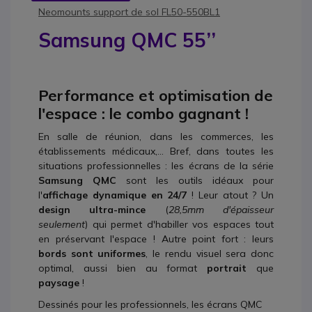
Neomounts support de sol FL50-550BL1
Samsung QMC 55’’
Performance et optimisation de
l'espace : le combo gagnant !
En salle de réunion, dans les commerces, les
établissements médicaux,... Bref, dans toutes les
situations professionnelles : les écrans de la série
Samsung QMC
sont les outils idéaux pour
l'
affichage dynamique en 24/7
! Leur atout ? Un
design ultra-mince
(
28,5mm d'épaisseur
seulement
) qui permet d'habiller vos espaces tout
en préservant l'espace ! Autre point fort : leurs
bords sont uniformes
, le rendu visuel sera donc
optimal, aussi bien au format
portrait
que
paysage
!
Dessinés pour les professionnels, les écrans QMC