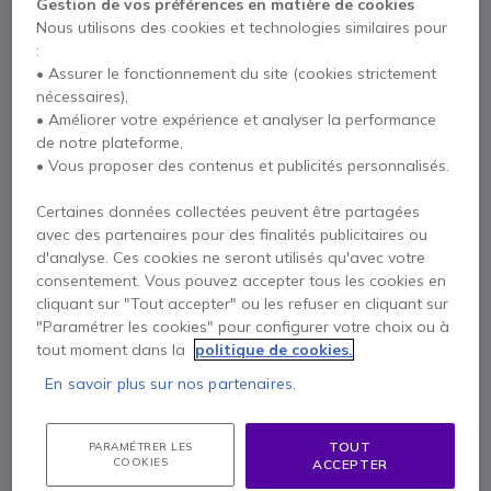
Gestion de vos préférences en matière de cookies
Nous utilisons des cookies et technologies similaires pour
:
Samsung QMC 55''
x1
• Assurer le fonctionnement du site (cookies strictement
nécessaires),
727,45 €
• Améliorer votre expérience et analyser la performance
de notre plateforme,
• Vous proposer des contenus et publicités personnalisés.
x1
Neomounts support de sol FL50-550BL1
Certaines données collectées peuvent être partagées
avec des partenaires pour des finalités publicitaires ou
135,75 €
d'analyse. Ces cookies ne seront utilisés qu'avec votre
consentement. Vous pouvez accepter tous les cookies en
cliquant sur "Tout accepter" ou les refuser en cliquant sur
"Paramétrer les cookies" pour configurer votre choix ou à
Payez en 4 sans frais (
258,96 €
)
Afficher plus
tout moment dans la
politique de cookies.
En savoir plus sur nos partenaires.
TOUT
PARAMÉTRER LES
COOKIES
ACCEPTER