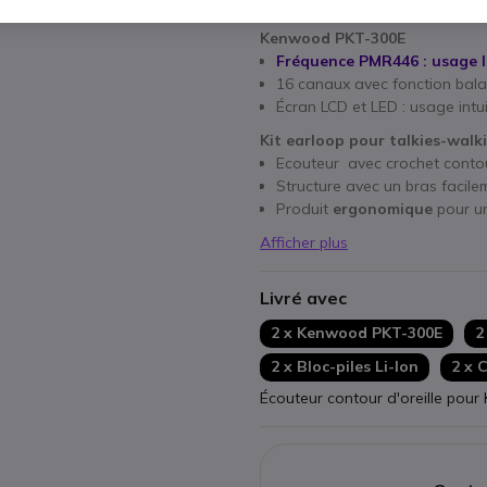
Points Forts
Kenwood PKT-300E
Fréquence PMR446 : usage li
16 canaux avec fonction bal
Écran LCD et LED : usage intui
Kit earloop pour talkies-wal
Ecouteur avec crochet contour
Structure avec un bras facile
Produit
ergonomique
pour un
Afficher plus
Livré avec
2 x Kenwood PKT-300E
2
2 x Bloc-piles Li-Ion
2 x 
Écouteur contour d'oreille pou