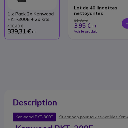
Lot de 40 lingettes
nettoyantes
1
x Pack 2x Kenwood
PKT-300E + 2x kits
11,95 €
3,95 €
earloop
406,40 €
HT
339,31 €
Voir le produit
HT
Description
Kenwood PKT-300E
Kit earloop pour talkies-walkies Ke