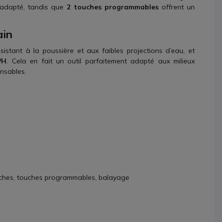
adapté, tandis que
2 touches programmables
offrent un
ain
ésistant à la poussière et aux faibles projections d’eau, et
/H
. Cela en fait un outil parfaitement adapté aux milieux
ensables.
ouches, touches programmables, balayage