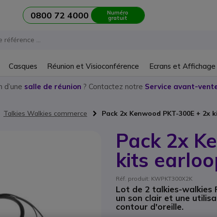
Numéro
0800 72 4000
gratuit
Casques
Réunion et Visioconférence
Ecrans et Affichage
n d’une
salle de réunion
? Contactez notre
Service avant-vente
Talkies Walkies commerce
Pack 2x Kenwood PKT-300E + 2x ki
Pack 2x K
kits earlo
Réf. produit: KWPKT300X2K
Lot de 2 talkies-walkies
un son clair et une util
contour d'oreille.