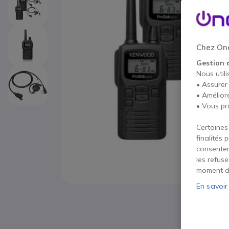
Chez One
Gestion 
Nous utili
• Assurer
• Amélior
• Vous pr
Certaines
finalités 
consentem
les refus
moment d
En savoir
Passer au début de la Galerie d’images