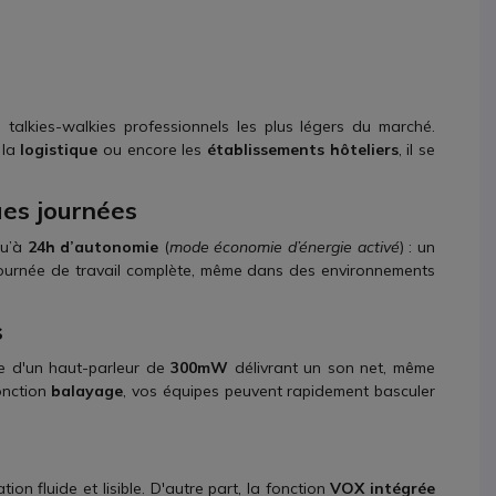
 talkies-walkies professionnels les plus légers du marché.
la
logistique
ou encore les
établissements hôteliers
, il se
ues journées
qu’à
24h d’autonomie
(
mode économie d’énergie activé
) : un
journée de travail complète, même dans des environnements
s
ée d'un haut-parleur de
300mW
délivrant un son net, même
onction
balayage
, vos équipes peuvent rapidement basculer
sation fluide et lisible. D'autre part, la fonction
VOX intégrée