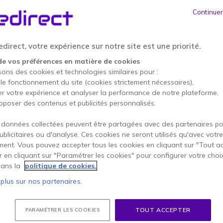
ÉCONOMISEZ 67,09 €
PAC
Continuer
406,40 €
339,31 €
HT
-
407,17 €
TTC
direct, votre expérience sur notre site est une priorité.
Qté
de vos préférences en matière de cookies
AJOUTE
sons des cookies et technologies similaires pour :
 le fonctionnement du site (cookies strictement nécessaires),
3 produits
en stock
er votre expérience et analyser la performance de notre plateforme,
Compris dans ce pack :
oposer des contenus et publicités personnalisés.
 données collectées peuvent être partagées avec des partenaires p
x2
Kenwood PKT-
publicitaires ou d'analyse. Ces cookies ne seront utilisés qu'avec votre
ent. Vous pouvez accepter tous les cookies en cliquant sur "Tout a
116,35 €
er en cliquant sur "Paramétrer les cookies" pour configurer votre choi
ans la
politique de cookies.
 plus sur nos partenaires.
Payez en 4 sans frais (
101
TOUT ACCEPTER
PARAMÉTRER LES COOKIES