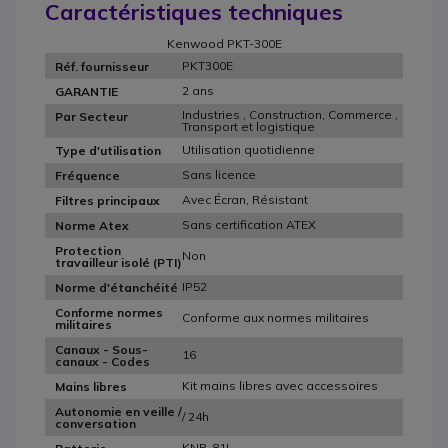
Caractéristiques techniques
Kenwood PKT-300E
PKT300E
Réf. fournisseur
2 ans
GARANTIE
Industries , Construction, Commerce ,
Par Secteur
Transport et logistique
Utilisation quotidienne
Type d'utilisation
Sans licence
Fréquence
Avec Écran, Résistant
Filtres principaux
Sans certification ATEX
Norme Atex
Protection
Non
travailleur isolé (PTI)
IP52
Norme d'étanchéité
Conforme normes
Conforme aux normes militaires
militaires
Canaux - Sous-
16
canaux - Codes
Kit mains libres avec accessoires
Mains libres
Autonomie en veille /
/ 24h
conversation
KNB-81L