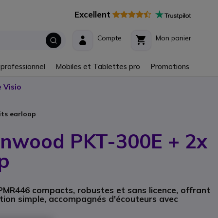
Excellent
Compte
Mon panier
 professionnel
Mobiles et Tablettes pro
Promotions
 Visio
ts earloop
enwood PKT-300E + 2x
op
 PMR446 compacts, robustes et sans licence, offrant
isation simple, accompagnés d'écouteurs avec