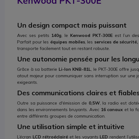
Kenwood PKT-300E
Un design compact mais puissant
Avec ses petits
140g
, le
Kenwood PKT-300E
est l’un des
Parfait pour les
équipes mobiles
, les
services de sécurité,
transporte facilement tout en restant robuste.
Une autonomie pensée pour les long
Grâce à sa batterie
Li-Ion KNB-81L
, le PKT-300E offre jus
atout majeur pour communiquer sans interruption sur une 
exigeants.
Des communications claires et fiable
Outre sa puissance d'émission de
0,5W
, la radio est dot
dans les environnements bruyants. Avec
16 canaux
et la f
entre différents groupes de communication.
Une utilisation simple et intuitive
L’écran
LCD rétroéclairé
et les voyants
LED
rendent l’utili