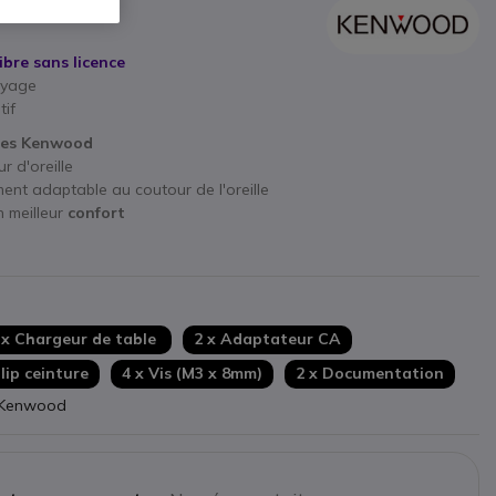
bre sans licence
ayage
tif
kies Kenwood
 d'oreille
ment adaptable au coutour de l'oreille
 meilleur
confort
 x Chargeur de table
2 x Adaptateur CA
Clip ceinture
4 x Vis (M3 x 8mm)
2 x Documentation
r Kenwood