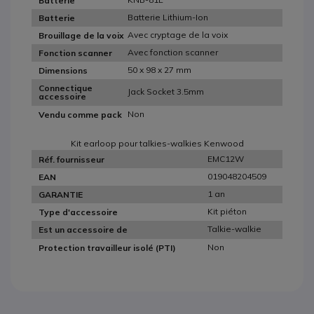
Batterie
Batterie Lithium-Ion
Batterie
Avec cryptage de la voix
Brouillage de la voix
Avec fonction scanner
Fonction scanner
50 x 98 x 27 mm
Dimensions
Connectique
Jack Socket 3.5mm
accessoire
Non
Vendu comme pack
Kit earloop pour talkies-walkies Kenwood
EMC12W
Réf. fournisseur
019048204509
EAN
1 an
GARANTIE
Kit piéton
Type d'accessoire
Talkie-walkie
Est un accessoire de
Non
Protection travailleur isolé (PTI)