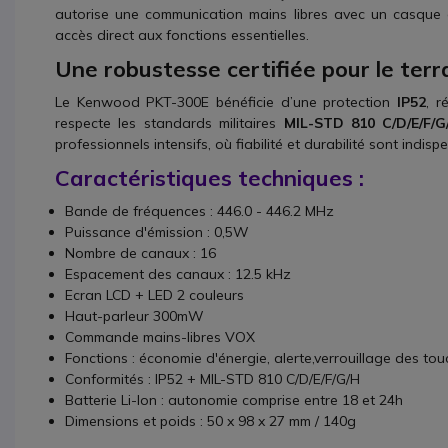
autorise une communication mains libres avec un casque 
accès direct aux fonctions essentielles.
Une robustesse certifiée pour le terr
Le Kenwood PKT-300E bénéficie d’une protection
IP52
, r
respecte les standards militaires
MIL-STD 810 C/D/E/F/G
professionnels intensifs, où fiabilité et durabilité sont indisp
Caractéristiques techniques :
Bande de fréquences : 446.0 - 446.2 MHz
Puissance d'émission : 0,5W
Nombre de canaux : 16
Espacement des canaux : 12.5 kHz
Ecran LCD + LED 2 couleurs
Haut-parleur 300mW
Commande mains-libres VOX
Fonctions : économie d'énergie, alerte,verrouillage des t
Conformités : IP52 + MIL-STD 810 C/D/E/F/G/H
Batterie Li-Ion : autonomie comprise entre 18 et 24h
Dimensions et poids : 50 x 98 x 27 mm / 140g