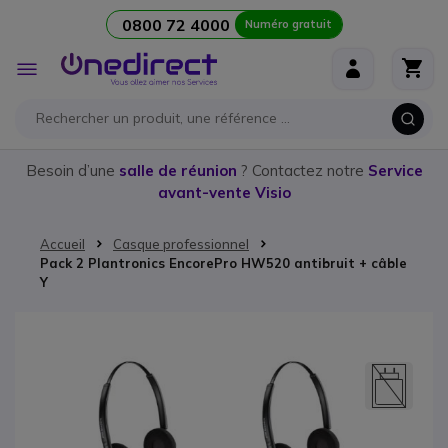
0800 72 4000
Numéro gratuit
Aller au contenu
Affichage
navigation
Besoin d’une
salle de réunion
? Contactez notre
Service
avant-vente Visio
Accueil
Casque professionnel
Pack 2 Plantronics EncorePro HW520 antibruit + câble
Y
Passer à la fin de la galerie d’images