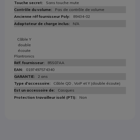
Sans touche mute
Pas de contrôle de volume
89434-02
N/A
Câble Y
double
écoute
Plantronics
85S07AA
0197497574340
2 ans
Câble QD , VoiP et Y (double écoute)
Casques
Non