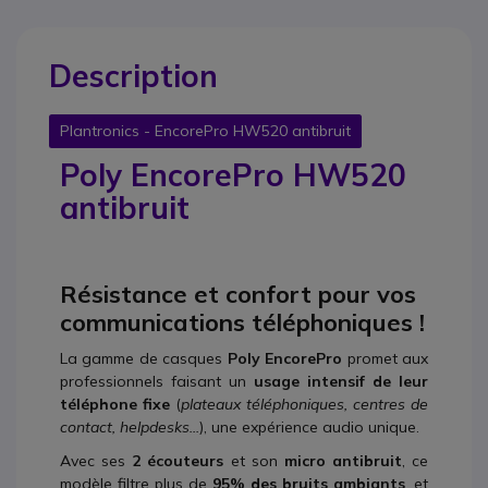
Description
Plantronics - EncorePro HW520 antibruit
Poly EncorePro HW520
antibruit
Résistance et confort pour vos
communications téléphoniques !
La gamme de casques
Poly EncorePro
promet aux
professionnels faisant un
usage intensif de leur
téléphone fixe
(
plateaux téléphoniques, centres de
contact, helpdesks...
), une expérience audio unique.
Avec ses
2 écouteurs
et son
micro antibruit
, ce
modèle filtre plus de
95% des bruits ambiants
, et