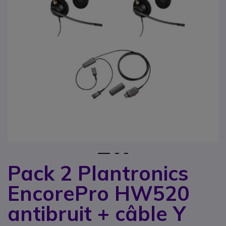
1
2
3
Pack 2 Plantronics
Passer au début de la Galerie d’images
EncorePro HW520
antibruit + câble Y