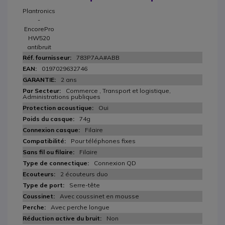
Plantronics
-
EncorePro
HW520
antibruit
783P7AA#ABB
0197029632746
2 ans
Commerce , Transport et logistique,
Administrations publiques
Oui
74g
Filaire
Pour téléphones fixes
Filaire
Connexion QD
2 écouteurs duo
Serre-tête
Avec coussinet en mousse
Avec perche longue
Non