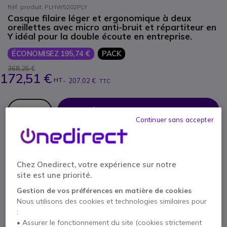
Réf. produit: PLHW5202PLY
Casque filaire léger et ergonomique à deux
oreillettes avec micro anti-bruit et répartiteur en
Y idéal pour la double écoute en entreprise.
ÉCONOMISEZ 195,74 €
PACK
368,25 €
172,51 €
HT
-
207,02 €
TTC
Qté
AJOUTER AU PANIER
Continuer sans accepter
DEVIS EN 4 HEURES
Chez Onedirect, votre expérience sur notre
11 produits
en stock
Livraison :
24/48 h
site est une priorité.
Compris dans ce pack :
Gestion de vos préférences en matière de cookies
Nous utilisons des cookies et technologies similaires pour
x2
Plantronics - EncorePro HW520 antibruit
:
• Assurer le fonctionnement du site (cookies strictement