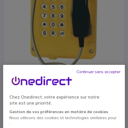
Continuer sans accepter
1
Commander
Passer au début de la Galerie d’images
Chez Onedirect, votre expérience sur notre
téléphone étanche
site est une priorité.
Gestion de vos préférences en matière de cookies
Réf. produit: COMMANDER // Réf. fournisseur: COMMANDER 18T
Nous utilisons des cookies et technologies similaires pour
Téléphone analogique étanche IP65
: