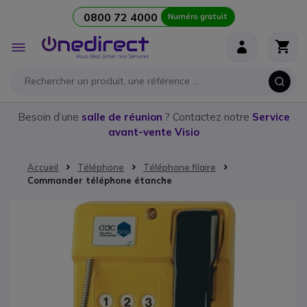
0800 72 4000
Numéro gratuit
Aller au contenu
Affichage
navigation
Besoin d’une
salle de réunion
? Contactez notre
Service
avant-vente Visio
Accueil
Téléphone
Téléphone filaire
Commander téléphone étanche
Passer à la fin de la galerie d’images