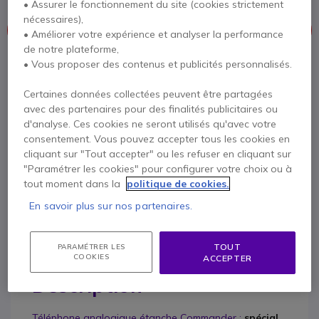
• Assurer le fonctionnement du site (cookies strictement
nécessaires),
Ce produit n’est plus à la vente
• Améliorer votre expérience et analyser la performance
de notre plateforme,
• Vous proposer des contenus et publicités personnalisés.
Pour mieux répondre à vos besoins, nous vous proposons une
liste de produits similaires.
Certaines données collectées peuvent être partagées
avec des partenaires pour des finalités publicitaires ou
Voir les produits similaires
d'analyse. Ces cookies ne seront utilisés qu'avec votre
consentement. Vous pouvez accepter tous les cookies en
cliquant sur "Tout accepter" ou les refuser en cliquant sur
Contactez nos experts -
Numéro gratuit
"Paramétrer les cookies" pour configurer votre choix ou à
tout moment dans la
politique de cookies.
0800 72 4000
F.A.Q
Chat
En savoir plus sur nos partenaires.
TOUT
PARAMÉTRER LES
COOKIES
ACCEPTER
Description
Téléphone analogique étanche Commander :
spécial