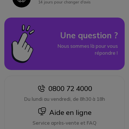
14 jours pour changer d'avis
Une question ?
Nous sommes là pour vous
répondre !
0800 72 4000
icon
Du lundi au vendredi, de 8h30 à 18h
icon
Aide en ligne
Service après-vente et FAQ