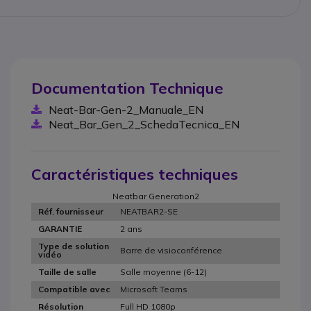
Documentation Technique
Neat-Bar-Gen-2_Manuale_EN
Neat_Bar_Gen_2_SchedaTecnica_EN
Caractéristiques techniques
Neatbar Generation2
NEATBAR2-SE
Réf. fournisseur
2 ans
GARANTIE
Type de solution
Barre de visioconférence
vidéo
Salle moyenne (6-12)
Taille de salle
Microsoft Teams
Compatible avec
Full HD 1080p
Résolution