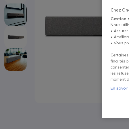
Chez One
Gestion 
Nous utili
• Assurer
• Amélior
• Vous pr
Certaines
finalités 
consentem
les refus
moment d
En savoir
Passer au début de la Galerie d’images