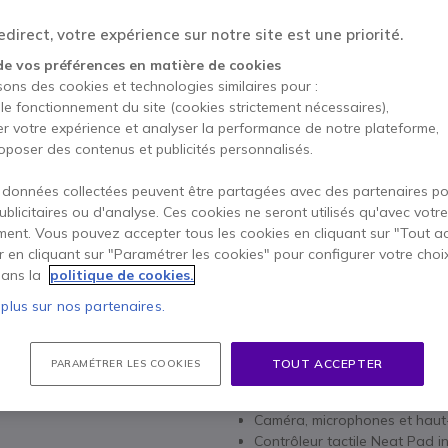
AJOUTE
direct, votre expérience sur notre site est une priorité.
Épuisé
de vos préférences en matière de cookies
sons des cookies et technologies similaires pour :
Onedirect Care: Aide 
 le fonctionnement du site (cookies strictement nécessaires),
49,95 €
* Prix unitaire
er votre expérience et analyser la performance de notre plateforme,
oposer des contenus et publicités personnalisés.
Onedirect Care Visio
198,95 €
 données collectées peuvent être partagées avec des partenaires p
* Prix unitaire
publicitaires ou d'analyse. Ces cookies ne seront utilisés qu'avec votre
ent. Vous pouvez accepter tous les cookies en cliquant sur "Tout a
er en cliquant sur "Paramétrer les cookies" pour configurer votre choi
2 ans de garantie
constru
ans la
politique de cookies.
Payez en 4 sans frais (
1 0
 plus sur nos partenaires.
Points Forts
TOUT ACCEPTER
PARAMÉTRER LES COOKIES
Barre visio tout-en-un comp
personnes
Caméra, microphones et haut-
Contrôleur tactile Neat Pad i