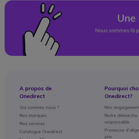
Une 
Nous sommes là p
A propos de
Pourquoi choi
Onedirect
Onedirect?
Qui sommes-nous ?
Nos engagemen
Nos marques
Notre démarche 
responsable
Nos services
Promesse d’alig
Catalogue Onedirect
prix