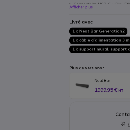
Connectivité USB-C, HDMI, Eth
Afficher plus
Options de montage : mur, tab
Capteurs environnementaux i
Livré avec
Compatible partage d’écran 
Installation simple avec câb
1 x Neat Bar Generation2
1 x câble d’alimentation 3 m
1 x support mural, support d
Plus de versions :
Neat Bar
1999,95 €
HT
Conta