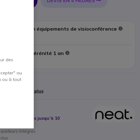
DEVIS EN 4 HEURES
R AU PANIER
à l’installation équipements de visioconférence
Afficher plus
: Assistance Sérénité 1 an
our des
Afficher plus
ccepter" ou
x ou à tout
cteur
91,99 €
)
Afficher plus
acte pour salles jusqu’à 10
parleurs intégrés
nclus