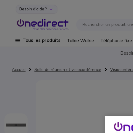
Besoin d'aide ?
Aller au contenu
Tous les produits
Talkie Walkie
Téléphonie fixe
Besoi
Accueil
Salle de réunion et visioconférence
Visioconfér
Passer à la fin de la galerie d’images