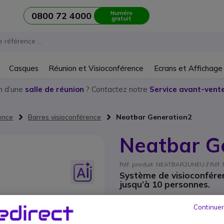
Numéro
0800 72 4000
gratuit
Casques
Réunion et Visioconférence
Ecrans et Affichage
n d’une
salle de réunion
? Contactez notre
Service avant-vente
ence
Barres visioconférence
Neatbar Generation2
Neatbar G
Réf. produit: NEATBAR2UNEU // Réf.
Système de visioconféren
jusqu’à 10 personnes.
3 639,95 €
HT
4 367
Continuer
Qté