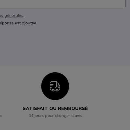
ns générales.
réponse est ajoutée.
n
Icon
SATISFAIT OU REMBOURSÉ
s
14 jours pour changer d'avis