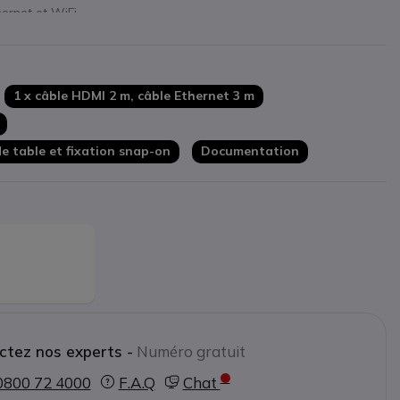
ernet et WiFi
le, écran
ntégrés
via HDMI
les fournis
1 x câble HDMI 2 m, câble Ethernet 3 m
e table et fixation snap-on
Documentation
ctez nos experts -
Numéro gratuit
0800 72 4000
F.A.Q
Chat