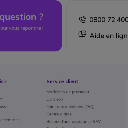
question ?
0800 72 40
icon
our vous répondre !
icon
Aide en lig
sir
Service client
Modalités de paiement
ts
Livraison
éco-
Foire aux questions (FAQ)
Centre d'aide
nement des
Besoin d'une assistance SAV