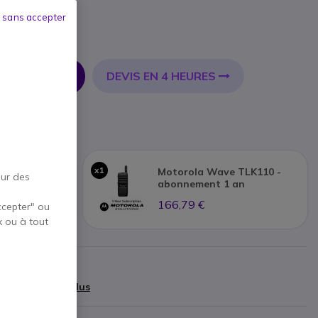
 sans accepter
DEVIS EN 4 HEURES
R AU PANIER
x1
e TLK110 SIM
Motorola Wave TLK110 -
our des
abonnement 1 an
166,79 €
ccepter" ou
x ou à tout
teur
,12 €
)
Afficher plus