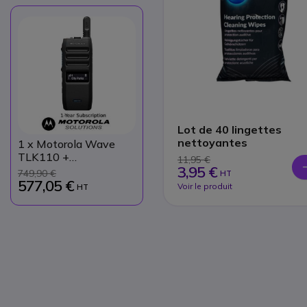
Lot de 40 lingettes
nettoyantes
1
x Motorola Wave
TLK110 +
11,95 €
3,95 €
abonnement 1 an
749,90 €
HT
577,05 €
Voir le produit
HT