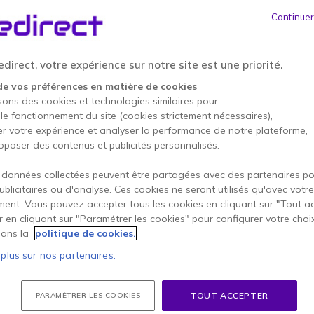
749,90 €
Continuer
577,05 €
HT
-
692,46 €
TTC
direct, votre expérience sur notre site est une priorité.
Qté
AJOUTE
de vos préférences en matière de cookies
sons des cookies et technologies similaires pour :
Épuisé
 le fonctionnement du site (cookies strictement nécessaires),
Compris dans ce pack :
er votre expérience et analyser la performance de notre plateforme,
oposer des contenus et publicités personnalisés.
x1
Motorola Wav
 données collectées peuvent être partagées avec des partenaires p
+ chargeur
publicitaires ou d'analyse. Ces cookies ne seront utilisés qu'avec votre
410,26 €
ent. Vous pouvez accepter tous les cookies en cliquant sur "Tout a
er en cliquant sur "Paramétrer les cookies" pour configurer votre choi
ans la
politique de cookies.
 plus sur nos partenaires.
1 an de garantie
construc
Payez en 4 sans frais (
173
TOUT ACCEPTER
PARAMÉTRER LES COOKIES