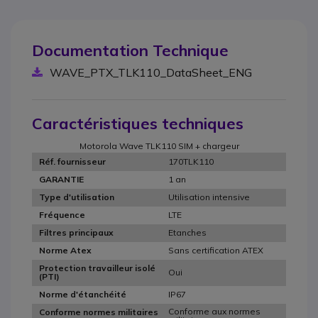
Documentation Technique
WAVE_PTX_TLK110_DataSheet_ENG
Caractéristiques techniques
Motorola Wave TLK110 SIM + chargeur
170TLK110
Réf. fournisseur
1 an
GARANTIE
Utilisation intensive
Type d'utilisation
LTE
Fréquence
Etanches
Filtres principaux
Sans certification ATEX
Norme Atex
Protection travailleur isolé
Oui
(PTI)
IP67
Norme d'étanchéité
Conforme aux normes
Conforme normes militaires