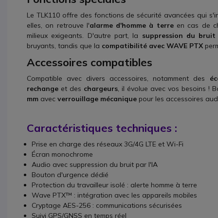
Le TLK110 offre des fonctions de sécurité avancées qui s'i
elles, on retrouve l'
alarme d'homme à terre
en cas de ch
milieux exigeants. D'autre part, la
suppression du bruit 
bruyants, tandis que la
compatibilité avec WAVE PTX
perm
Accessoires compatibles
Compatible avec divers accessoires, notamment des
éc
rechange
et des
chargeurs
, il évolue avec vos besoins ! 
mm
avec
verrouillage mécanique
pour les accessoires audi
Caractéristiques techniques :
Prise en charge des réseaux 3G/4G LTE et Wi-Fi
Écran monochrome
Audio avec suppression du bruit par l'IA
Bouton d'urgence dédié
Protection du travailleur isolé : alerte homme à terre
Wave PTX™ : intégration avec les appareils mobiles
Cryptage AES-256 : communications sécurisées
Suivi GPS/GNSS en temps réel