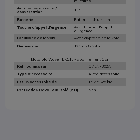
militaires
Autonomie en veille /
18h
conversation
Batterie Lithium-Ion
Batterie
Avec touche d'appel
Touche d'appel d'urgence
d'urgence
Avec cryptage de la voix
Brouillage de la voix
134 x 58 x 24 mm
Dimensions
Motorola Wave TLK110 - abonnement 1 an
GMLN7802A
Réf. fournisseur
Autre accessoire
Type d'accessoire
Talkie-walkie
Est un accessoire de
Non
Protection travailleur isolé (PTI)