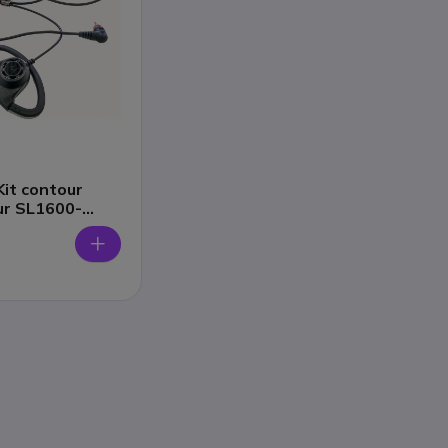
Kit contour
our SL1600-
ies