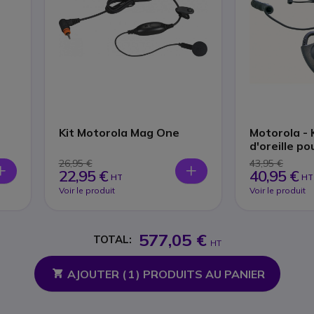
Kit Motorola Mag One
Motorola - 
d'oreille p
SL4000 Sér
26,95 €
43,95 €
22,95 €
40,95 €
HT
HT
Voir le produit
Voir le produit
577,05 €
TOTAL:
HT
AJOUTER (
1
) PRODUITS AU PANIER