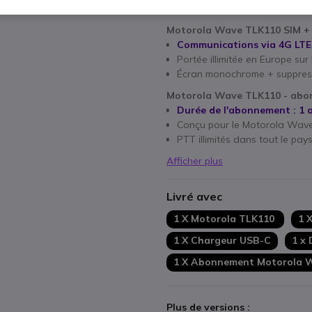
Points Forts
Motorola Wave TLK110 SIM +
Communications via 4G LTE
Portée illimitée en Europe sur 
Écran monochrome + suppressio
Motorola Wave TLK110 - abo
Durée de l'abonnement : 1 
Conçu pour le Motorola Wav
PTT illimités dans tout le pay
Afficher plus
Livré avec
1 X Motorola TLK110
1 
1 X Chargeur USB-C
1 x
1 X Abonnement Motorola 
Plus de versions :