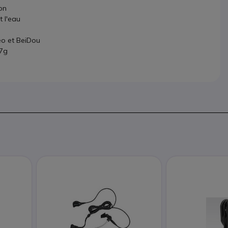
on
t l'eau
eo et BeiDou
97g