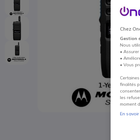
Chez One
Gestion 
Nous utili
• Assurer
• Amélior
• Vous pr
Certaines
finalités 
consentem
les refus
moment d
En savoir
Passer au début de la Galerie d’images