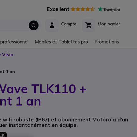
Excellent
Compte
Mon panier
 professionnel
Mobiles et Tablettes pro
Promotions
 Visio
nt 1 an
Wave TLK110 +
t 1 an
TE wifi robuste (IP67) et abonnement Motorola d'un
uer instantanément en équipe.
CK