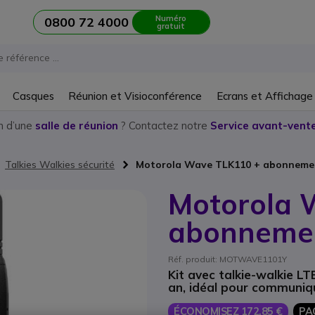
Numéro
0800 72 4000
gratuit
Casques
Réunion et Visioconférence
Ecrans et Affichage
n d’une
salle de réunion
? Contactez notre
Service avant-vente
Talkies Walkies sécurité
Motorola Wave TLK110 + abonneme
Motorola 
abonnemen
Réf. produit: MOTWAVE1101Y
Kit avec talkie-walkie L
an, idéal pour communiq
ÉCONOMISEZ 172,85 €
PA