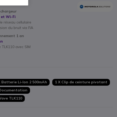
 chargeur
 et Wi-Fi
le réseau cellulaire
n du bruit via l'IA
nnement 1 an
an
e TLK110 avec SIM
s
X Batterie Li-Ion 2 500mAh
1 X Clip de ceinture pivotant
 Documentation
Wave TLK110