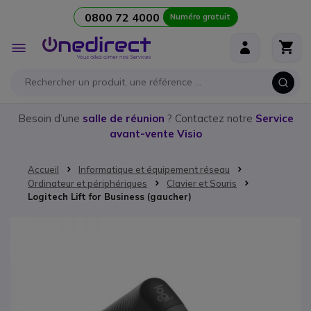
0800 72 4000
Numéro gratuit
Aller au contenu
Affichage
navigation
Besoin d’une
salle de réunion
? Contactez notre
Service
avant-vente Visio
Accueil
Informatique et équipement réseau
Ordinateur et périphériques
Clavier et Souris
Logitech Lift for Business (gaucher)
Passer à la fin de la galerie d’images