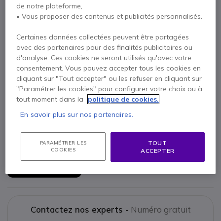
de notre plateforme,
• Vous proposer des contenus et publicités personnalisés.
Certaines données collectées peuvent être partagées
Points Forts
avec des partenaires pour des finalités publicitaires ou
Design ergonomique
vertical
: maintien optimal de la main
d'analyse. Ces cookies ne seront utilisés qu'avec votre
Technologie sans-fil basse consommation
consentement. Vous pouvez accepter tous les cookies en
4000 DPI
cliquant sur "Tout accepter" ou les refuser en cliquant sur
Boutons latéraux personnalisables
"Paramétrer les cookies" pour configurer votre choix ou à
Portée sans-fil : jusqu'à
10 m
Afficher plus
tout moment dans la
politique de cookies.
Compatible avec les systèmes d'exploitation Windows et
En savoir plus sur nos partenaires.
Mac
Livré avec
Pour gauchers
1 X Logitech Lift for Business
TOUT
PARAMÉTRER LES
COOKIES
ACCEPTER
1 X Dongle USB Logi Bolt
1 X Pile AA
Guide d'utilisation
Contactez nos experts -
Numéro gratuit