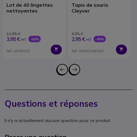
Lot de 40 lingettes
Tapis de souris
nettoyantes
Cleyver
11,95 €
4,95 €
3,95 €
2,95 €
-66%
-40%
HT
HT
Ref: AFHEAD2
Ref: ODMOUSEPAD
Questions et réponses
Il n'y a actuellement aucune question pour ce produit.