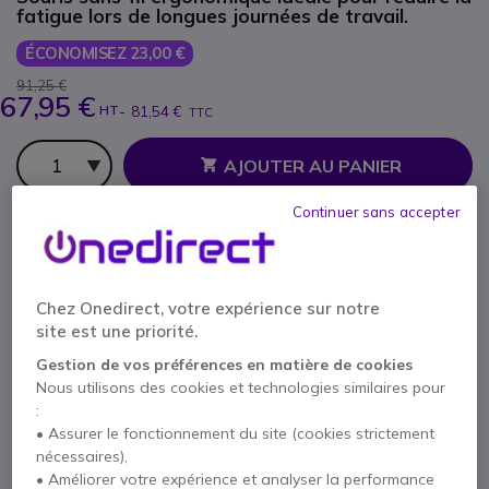
fatigue lors de longues journées de travail.
ÉCONOMISEZ 23,00 €
91,25 €
67,95 €
HT
-
81,54 €
TTC
Qté
AJOUTER AU PANIER
Continuer sans accepter
DEVIS EN 4 HEURES
Épuisé
100+ produits en stock plateforme
Chez Onedirect, votre expérience sur notre
Livraison :
5-7 jours
site est une priorité.
Gestion de vos préférences en matière de cookies
Nous utilisons des cookies et technologies similaires pour
2 ans de garantie
constructeur
:
Payez en 4 sans frais (
20,39 €
)
Afficher plus
• Assurer le fonctionnement du site (cookies strictement
nécessaires),
• Améliorer votre expérience et analyser la performance