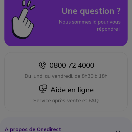
Une question ?
Nous sommes là pour vous
répondre !
0800 72 4000
icon
Du lundi au vendredi, de 8h30 à 18h
icon
Aide en ligne
Service après-vente et FAQ
A propos de Onedirect