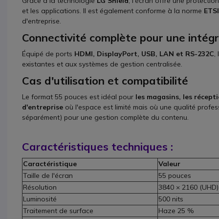
Grâce à la technologie
LG Shield
, l'écran offre une protectio
et les applications. Il est également conforme à la norme
ETSI
d'entreprise.
Connectivité complète pour une intégr
Équipé de ports
HDMI, DisplayPort, USB, LAN et RS-232C
,
existantes et aux systèmes de gestion centralisée.
Cas d'utilisation et compatibilité
Le format 55 pouces est idéal pour
les magasins, les récept
d'entreprise
où l'espace est limité mais où une qualité profe
séparément) pour une gestion complète du contenu.
Caractéristiques techniques :
Caractéristique
Valeur
Taille de l'écran
55 pouces
Résolution
3840 × 2160 (UHD)
Luminosité
500 nits
Traitement de surface
Haze 25 %