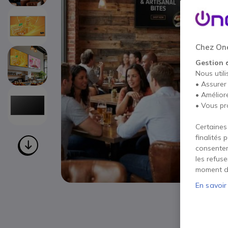
Chez One
Gestion 
Nous utili
• Assurer
• Amélior
• Vous pr
Certaines
finalités 
consentem
les refus
moment d
En savoir
Passer au début de la Galerie d’images