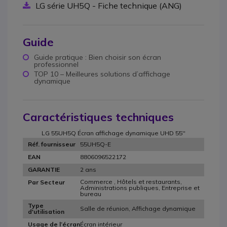
LG série UH5Q - Fiche technique (ANG)
Guide
Guide pratique : Bien choisir son écran
professionnel
TOP 10 – Meilleures solutions d’affichage
dynamique
Caractéristiques techniques
LG 55UH5Q Écran affichage dynamique UHD 55''
55UH5Q-E
Réf. fournisseur
8806096522172
EAN
2 ans
GARANTIE
Commerce , Hôtels et restaurants,
Par Secteur
Administrations publiques, Entreprise et
bureau
Type
Salle de réunion, Affichage dynamique
d'utilisation
Écran intérieur
Usage de l’écran