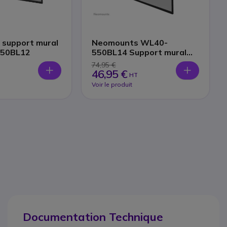
support mural
Neomounts WL40-
50BL12
550BL14 Support mural
32-55''
74,95 €
46,95 €
HT
Voir le produit
Documentation Technique