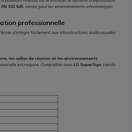
n à plusieurs niveaux sur le matériel, le système d'exploitation
 EN 303 645
, idéale pour les environnements informatiques
ation professionnelle
 l'écran s'intègre facilement aux infrastructures audiovisuelles
ions, les salles de réunion et les environnements
ssionnelle est requise. Compatible avec
LG SuperSign
(vendu