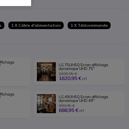
ontre la poussière et l'humidité (IP5x)
 DisplayPort, USB et LAN
s
1 X Câble d'alimentation
1 X Télécommande
fichage 
LG 75UH5Q Écran affichage 
'
dynamique UHD 75''
2499,95 €
1620,95 €
HT
fichage 
LG 49UH5Q Écran affichage 
'
dynamique UHD 49''
999,95 €
688,95 €
HT