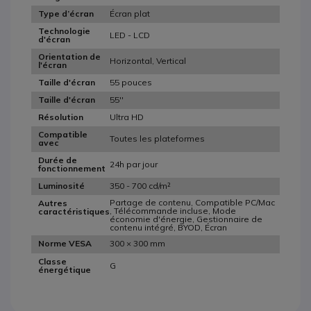
Écran plat
Type d’écran
Technologie
LED - LCD
d'écran
Orientation de
Horizontal, Vertical
l'écran
55 pouces
Taille d'écran
55''
Taille d'écran
Ultra HD
Résolution
Compatible
Toutes les plateformes
avec
Durée de
24h par jour
fonctionnement
350 - 700 cd/m²
Luminosité
Partage de contenu, Compatible PC/Mac
Autres
, Télécommande incluse, Mode
caractéristiques
économie d'énergie, Gestionnaire de
contenu intégré, BYOD, Écran
300 × 300 mm
Norme VESA
Classe
G
énergétique