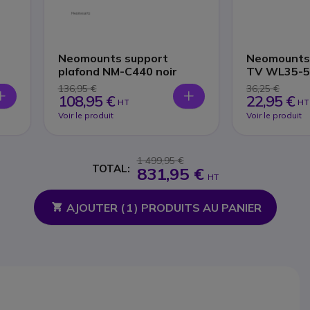
Neomounts support
Neomounts 
plafond NM-C440 noir
TV WL35-5
136,95 €
36,25 €
108,95 €
22,95 €
HT
HT
Voir le produit
Voir le produit
1 499,95 €
TOTAL:
831,95 €
HT
AJOUTER (
1
) PRODUITS AU PANIER