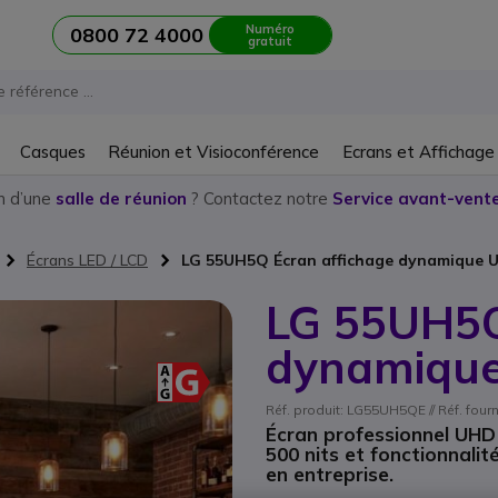
Numéro
0800 72 4000
gratuit
Casques
Réunion et Visioconférence
Ecrans et Affichage
n d’une
salle de réunion
? Contactez notre
Service avant-vente
Écrans LED / LCD
LG 55UH5Q Écran affichage dynamique U
LG 55UH5Q
dynamique
Réf. produit: LG55UH5QE // Réf. fou
Écran professionnel UHD
500 nits et fonctionnali
en entreprise.