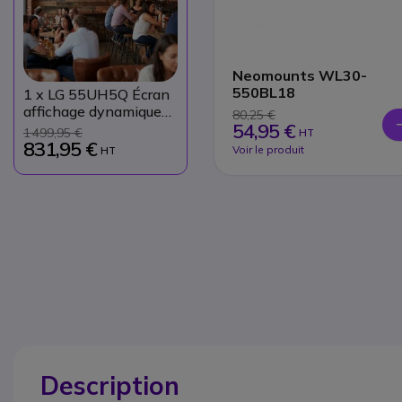
Neomounts WL30-
550BL18
1
x LG 55UH5Q Écran
affichage dynamique
80,25 €
54,95 €
UHD 55''
1 499,95 €
HT
831,95 €
Voir le produit
HT
Description