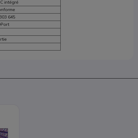
C intégré
conforme
 303 645
yPort
rtie