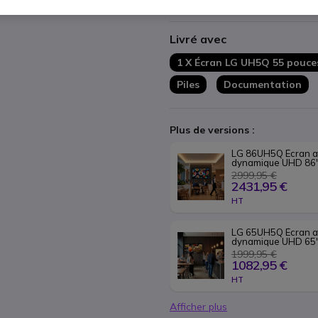
Afficher plus
Structure fiable : protection c
Connectivité étendue : HDMI,
Livré avec
1 X Écran LG UH5Q 55 pouce
Piles
Documentation
Plus de versions :
LG 86UH5Q Écran af
dynamique UHD 86'
2999,95 €
2431,95 €
HT
LG 65UH5Q Écran af
dynamique UHD 65'
1999,95 €
1082,95 €
HT
Afficher plus