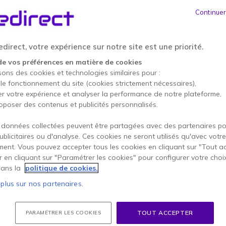
ÉCONOMISEZ 668,00 €
Continuer
1 499,95 €
831,95 €
HT
-
998,34 €
TTC
direct, votre expérience sur notre site est une priorité.
Qté
AJOUTE
de vos préférences en matière de cookies
sons des cookies et technologies similaires pour :
Épuisé
 le fonctionnement du site (cookies strictement nécessaires),
er votre expérience et analyser la performance de notre plateforme,
100+ produits en stock pla
oposer des contenus et publicités personnalisés.
2 ans de garantie
constru
 données collectées peuvent être partagées avec des partenaires p
publicitaires ou d'analyse. Ces cookies ne seront utilisés qu'avec votre
Payez en 4 sans frais (
249
ent. Vous pouvez accepter tous les cookies en cliquant sur "Tout a
er en cliquant sur "Paramétrer les cookies" pour configurer votre choi
Points Forts
ans la
politique de cookies.
Luminosité 500 nits : idéal
 plus sur nos partenaires.
intérieur
Résolution UHD 4K : images dé
Plateforme LG webOS avec ge
TOUT ACCEPTER
PARAMÉTRER LES COOKIES
Sécurité LG Shield avec prot