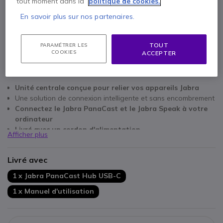
tout moment dans la
politique de cookies.
En savoir plus sur nos partenaires.
TOUT
PARAMÉTRER LES
COOKIES
ACCEPTER
Points Forts
Unité centrale conçue pour relier vos appareils Jabra
Une solution de connexion intelligente et sans encombrement
Connectez le Jabra PanaCast et le Jabra Speak à votre
ordinateur
Livré avec un cordon d'alimentation
Afficher plus
Connexion USB-C pour PC, 2 USB-A, 1 HDMI, VGA, RJ45 (LAN)
pour tous vos appareils
Livré avec
1 x Jabra PanaCast Hub USB-C
1 x Manuel d'utilisation