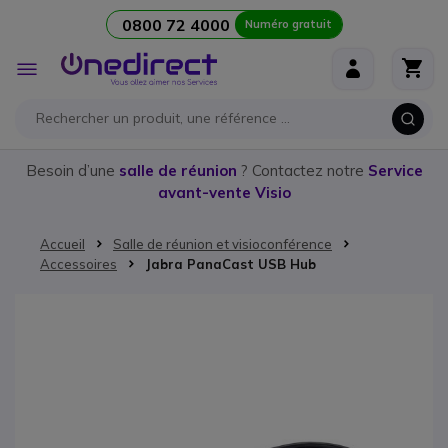
0800 72 4000
Numéro gratuit
Aller au contenu
Affichage
navigation
Besoin d’une
salle de réunion
? Contactez notre
Service
avant-vente Visio
Accueil
Salle de réunion et visioconférence
Accessoires
Jabra PanaCast USB Hub
Passer à la fin de la galerie d’images