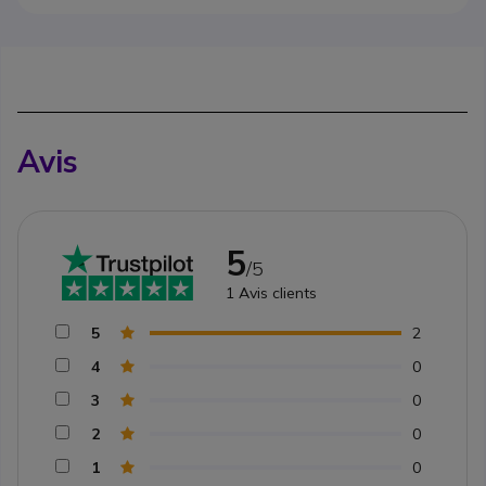
Avis
5
/5
1
Avis clients
5
2
4
0
3
0
2
0
1
0