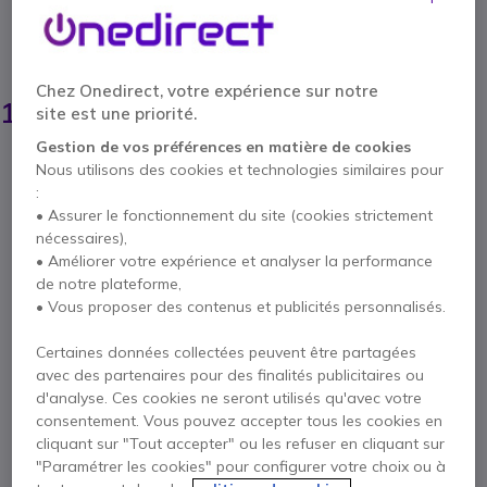
5 de 2 Avis
ÉCONOMISEZ 37,00 €
Chez Onedirect, votre expérience sur notre
145,15 €
107,95 €
site est une priorité.
HT
-
129,54 €
TTC
Gestion de vos préférences en matière de cookies
Qté
Nous utilisons des cookies et technologies similaires pour
AJOUTER AU PANIER
:
• Assurer le fonctionnement du site (cookies strictement
DEVIS EN 4 HEURES
nécessaires),
• Améliorer votre expérience et analyser la performance
de notre plateforme,
3 produits
en stock
Livraison :
24/48 h
• Vous proposer des contenus et publicités personnalisés.
48 produits en stock plateforme
Livraison :
5-7 jours
Certaines données collectées peuvent être partagées
avec des partenaires pour des finalités publicitaires ou
d'analyse. Ces cookies ne seront utilisés qu'avec votre
1 an de garantie
constructeur
consentement. Vous pouvez accepter tous les cookies en
Payez en 4 sans frais (
32,39 €
)
Afficher plus
cliquant sur "Tout accepter" ou les refuser en cliquant sur
"Paramétrer les cookies" pour configurer votre choix ou à