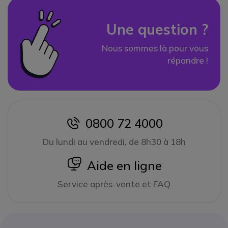
Une question ?
Nous sommes là pour vous
répondre !
0800 72 4000
icon
Du lundi au vendredi, de 8h30 à 18h
icon
Aide en ligne
Service après-vente et FAQ