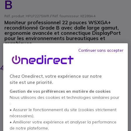
B
Réf. produit: HPLP2275WR // Réf. fournisseur: KE289A4
Moniteur professionnel 22 pouces WSXGA+
reconditionné Grade B avec dalle large gamut,
ergonomie avancée et connectique DisplayPort
pour les environnements bureautiques et
graphiques.
Continuer sans accepter
ÉCONOMISEZ 40,00 €
RECONDITIONNÉ
89,95 €
49,95 €
HT
-
59,94 €
TTC
Chez Onedirect, votre expérience sur notre
site est une priorité.
1 an de garantie
constructeur
Gestion de vos préférences en matière de cookies
Nous utilisons des cookies et technologies similaires pour
:
• Assurer le fonctionnement du site (cookies strictement
nécessaires),
• Améliorer votre expérience et analyser la performance
Points Forts
de notre plateforme,