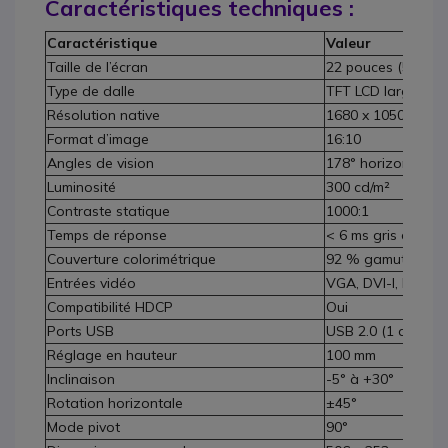
Caractéristiques techniques :
Caractéristique
Valeur
Taille de l’écran
22 pouces (55,9 c
Type de dalle
TFT LCD large for
Résolution native
1680 x 1050 (WS
Format d’image
16:10
Angles de vision
178° horizontal / 1
Luminosité
300 cd/m²
Contraste statique
1000:1
Temps de réponse
< 6 ms gris à gris
Couverture colorimétrique
92 % gamut coule
Entrées vidéo
VGA, DVI-I, Displa
Compatibilité HDCP
Oui
Ports USB
USB 2.0 (1 amont, 
Réglage en hauteur
100 mm
Inclinaison
-5° à +30°
Rotation horizontale
±45°
Mode pivot
90°