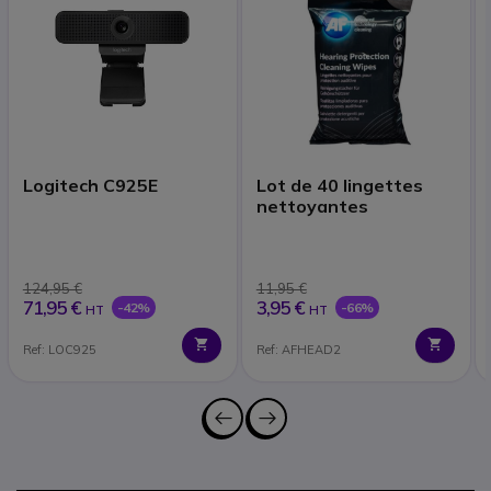
Logitech C925E
Lot de 40 lingettes
nettoyantes
124,95 €
11,95 €
71,95 €
3,95 €
-42%
-66%
HT
HT
Ref: LOC925
Ref: AFHEAD2