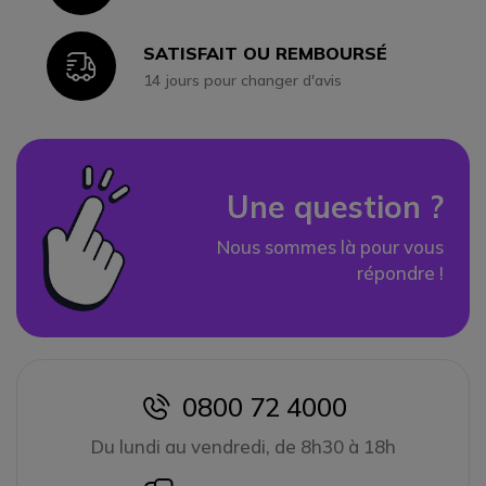
SATISFAIT OU REMBOURSÉ
Icon
14 jours pour changer d'avis
Une question ?
Nous sommes là pour vous
répondre !
0800 72 4000
icon
Du lundi au vendredi, de 8h30 à 18h