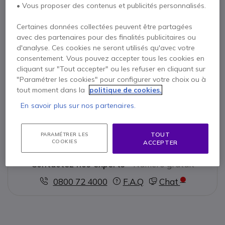
Reconditionné Grade B : quelques défauts esthétiques et
• Vous proposer des contenus et publicités personnalisés.
traces d'usure
Écran 22'' WSXGA+ avec résolution native 1680 x 1050 pixels
Certaines données collectées peuvent être partagées
Large gamut 92 % : restitution des couleurs plus riche et
avec des partenaires pour des finalités publicitaires ou
précise
d'analyse. Ces cookies ne seront utilisés qu'avec votre
Afficher plus
Angles de vision 178° : visibilité optimale sous tous les angles
consentement. Vous pouvez accepter tous les cookies en
Ergonomie complète : réglage en hauteur, pivot, rotation et
cliquant sur "Tout accepter" ou les refuser en cliquant sur
Livré avec
inclinaison
"Paramétrer les cookies" pour configurer votre choix ou à
Connectique professionnelle VGA, DVI-I, DisplayPort et hub
tout moment dans la
politique de cookies.
1 X Moniteur avec support
USB intégré
En savoir plus sur nos partenaires.
1 X Câble d'alimentation (AC)
Compatible multi-écrans grâce au système HP Quick Release
et à la fixation VESA
1 X CD avec pilotes, manuel
TOUT
PARAMÉTRER LES
COOKIES
ACCEPTER
Contactez nos experts -
Numéro gratuit
0800 72 4000
F.A.Q
Chat