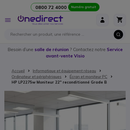
0800 72 4000
Numéro gratuit
Aller au contenu
Affichage
navigation
Besoin d’une
salle de réunion
? Contactez notre
Service
avant-vente Visio
Accueil
Informatique et équipement réseau
Ordinateur et périphériques
Écran et moniteur PC
HP LP2275w Moniteur 22'' reconditionné Grade B
Passer à la fin de la galerie d’images