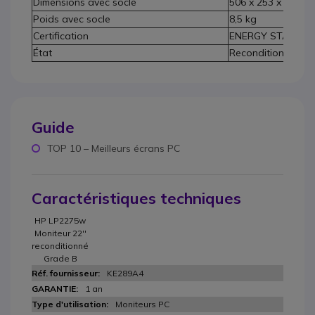
Dimensions avec socle
506 x 253 x 377 à
Poids avec socle
8,5 kg
Certification
ENERGY STAR®, EP
État
Reconditionné Gr
Guide
TOP 10 – Meilleurs écrans PC
Caractéristiques techniques
HP LP2275w
Moniteur 22''
reconditionné
Grade B
KE289A4
1 an
Moniteurs PC