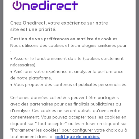
prise en main sécurisée en environnement
exigeant.
19,95 €
HT
23,94 €
TTC
Chez Onedirect, votre expérience sur notre
site est une priorité.
Qté
AJOUTER AU PANIER
Gestion de vos préférences en matière de cookies
Nous utilisons des cookies et technologies similaires pour
:
DEVIS EN 4 HEURES
• Assurer le fonctionnement du site (cookies strictement
nécessaires),
Épuisé
• Améliorer votre expérience et analyser la performance
de notre plateforme,
Payez en 4 sans frais (
5,99 €
)
Afficher plus
• Vous proposer des contenus et publicités personnalisés.
Certaines données collectées peuvent être partagées
avec des partenaires pour des finalités publicitaires ou
d'analyse. Ces cookies ne seront utilisés qu'avec votre
consentement. Vous pouvez accepter tous les cookies en
cliquant sur "Tout accepter" ou les refuser en cliquant sur
Points Forts
"Paramétrer les cookies" pour configurer votre choix ou à
tout moment dans la
politique de cookies.