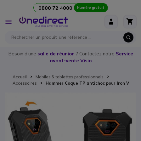
0800 72 4000
Numéro gratuit
Aller au contenu
Affichage
navigation
Besoin d’une
salle de réunion
? Contactez notre
Service
avant-vente Visio
Accueil
Mobiles & tablettes professionnels
Accessoires
Hammer Coque TP antichoc pour Iron V
Passer à la fin de la galerie d’images