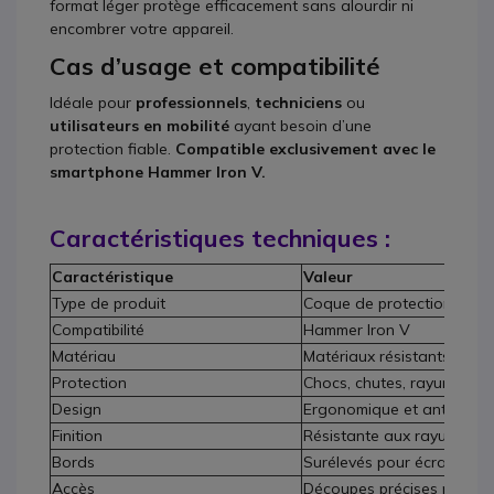
format léger protège efficacement sans alourdir ni
encombrer votre appareil.
Cas d’usage et compatibilité
Idéale pour
professionnels
,
techniciens
ou
utilisateurs en mobilité
ayant besoin d’une
protection fiable.
Compatible exclusivement avec le
smartphone Hammer Iron V.
Caractéristiques techniques :
Caractéristique
Valeur
Type de produit
Coque de protection sma
Compatibilité
Hammer Iron V
Matériau
Matériaux résistants aux 
Protection
Chocs, chutes, rayures
Design
Ergonomique et antidérap
Finition
Résistante aux rayures
Bords
Surélevés pour écran et 
Accès
Découpes précises pour po