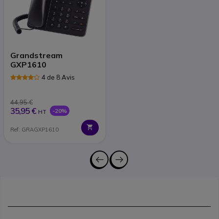
Grandstream
GXP1610
4 de 8 Avis
44,95 €
35,95 €
-20%
HT
Ref: GRAGXP1610