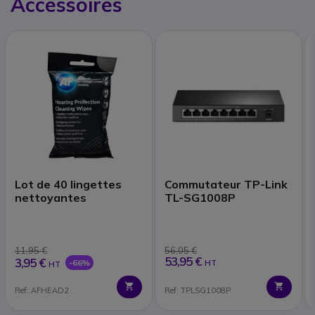
Accessoires
Lot de 40 lingettes
Commutateur TP-Link
nettoyantes
TL-SG1008P
11,95 €
56,05 €
53,95 €
3,95 €
-66%
HT
HT
Ref: AFHEAD2
Ref: TPLSG1008P