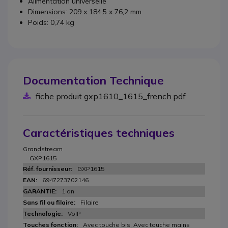
Alimentation universelle
Dimensions: 209 x 184,5 x 76,2 mm
Poids: 0,74 kg
Documentation Technique
fiche produit gxp1610_1615_french.pdf
Caractéristiques techniques
Grandstream
GXP1615
GXP1615
6947273702146
1 an
Filaire
VoIP
Avec touche bis, Avec touche mains