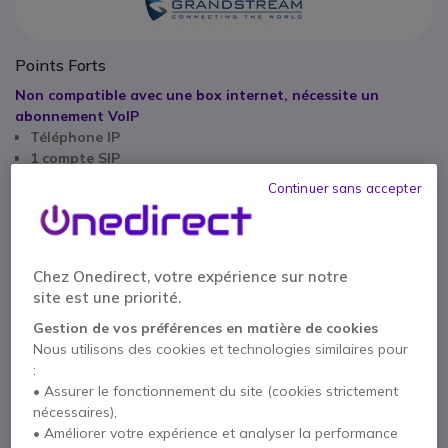
Points Forts
Non compatible avec une box internet, nécessite un
abonnement VoIP
Téléphone IP
1 compte SIP
PoE intégré
Continuer sans accepter
2 ports Ethernet 10 / 100 Mbos
Écran graphique LCD 132 x 48 pixels
Afficher plus
Compatible avec les décrochés électroniques pour des
casques Plantronics
Chez Onedirect, votre expérience sur notre
Livré avec
Compatible 3cx
site est une priorité.
1 x Téléphone
1 x Combiné avec cordon
Gestion de vos préférences en matière de cookies
1 x Base de soutien
Nous utilisons des cookies et technologies similaires pour
:
1 x Alimentation électrique universelle
• Assurer le fonctionnement du site (cookies strictement
1 x Câble de réseau
1 x Manuel d'utilisation
nécessaires),
• Améliorer votre expérience et analyser la performance