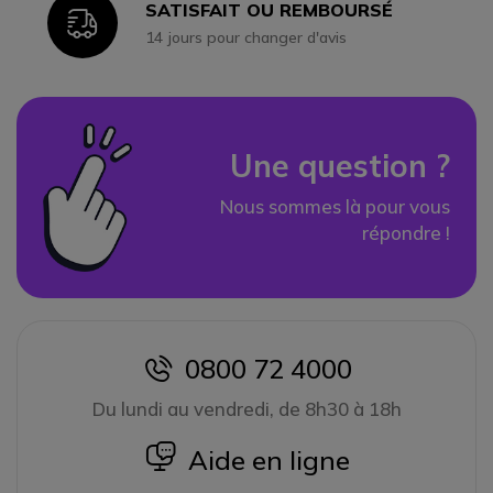
SATISFAIT OU REMBOURSÉ
Icon
14 jours pour changer d'avis
Une question ?
Nous sommes là pour vous
répondre !
0800 72 4000
icon
Du lundi au vendredi, de 8h30 à 18h
icon
Aide en ligne