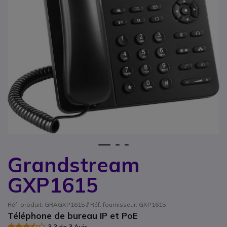
1
2
3
Grandstream
Passer au début de la Galerie d’images
GXP1615
Réf. produit: GRAGXP1615 // Réf. fournisseur: GXP1615
Téléphone de bureau IP et PoE