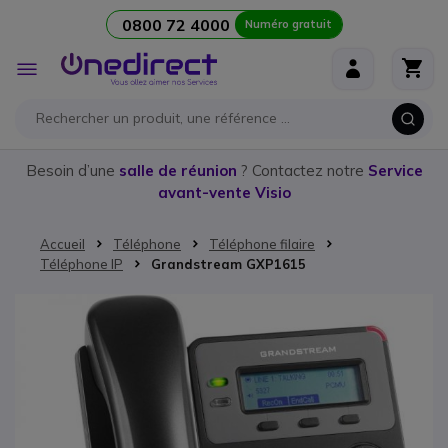
0800 72 4000
Numéro gratuit
Aller au contenu
Affichage
navigation
Besoin d’une
salle de réunion
? Contactez notre
Service
avant-vente Visio
Accueil
Téléphone
Téléphone filaire
Téléphone IP
Grandstream GXP1615
Passer à la fin de la galerie d’images