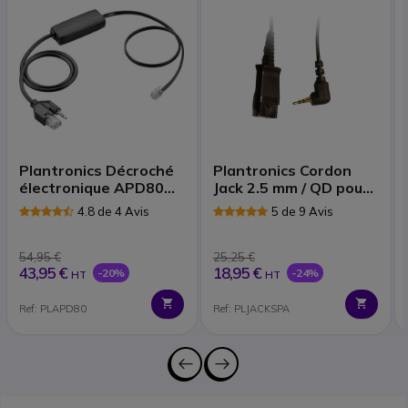
Plantronics Décroché
Plantronics Cordon
électronique APD80
Jack 2.5 mm / QD pour
EHS | Accessoires
Cisco SPA |
4.8 de 4 Avis
5 de 9 Avis
Accessoires
54,95 €
25,25 €
43,95 €
18,95 €
-20%
-24%
HT
HT
Ref: PLAPD80
Ref: PLJACKSPA