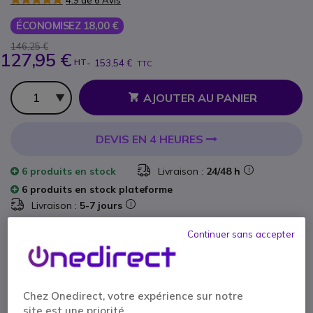
4.9 de 6 Avis
ÉCONOMISEZ 18,00 €
146,25 €
127,95 €
HT
-
153,54 €
TTC
Qté
AJOUTER AU PANIER
DEVIS EN 4 HEURES
6 produits
en stock
Livraison :
24/48 h
6 produits en stock plateforme
Livraison :
5-7 jours
Continuer sans accepter
2 ans de garantie
constructeur
Payez en 4 sans frais (
38,39 €
)
Afficher plus
Chez Onedirect, votre expérience sur notre
site est une priorité.