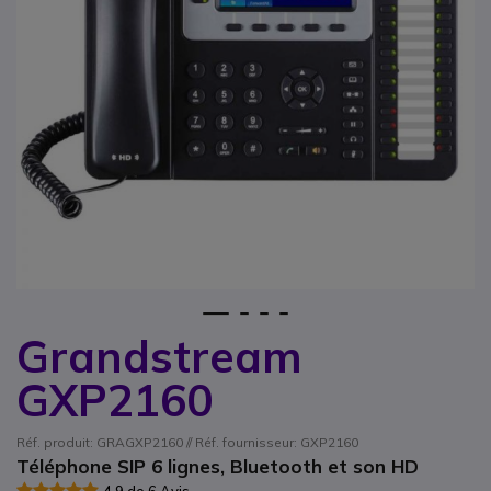
1
2
3
4
Grandstream
Passer au début de la Galerie d’images
GXP2160
Réf. produit: GRAGXP2160 // Réf. fournisseur: GXP2160
Téléphone SIP 6 lignes, Bluetooth et son HD