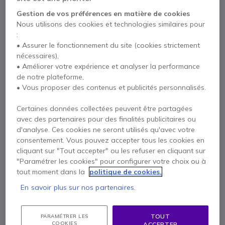
Gestion de vos préférences en matière de cookies
Nous utilisons des cookies et technologies similaires pour
Points Forts
:
• Assurer le fonctionnement du site (cookies strictement
Non compatible avec une box internet, nécessite un
nécessaires),
abonnement VoIP
• Améliorer votre expérience et analyser la performance
6 comptes SIP
de notre plateforme,
Grand écran LCD couleur (
480x272
pixels)
• Vous proposer des contenus et publicités personnalisés.
Bluetooth
: connexion d’un casque sans fil
Branchement ligne IP :
2 ports Ethernet
Gigabit
Certaines données collectées peuvent être partagées
PoE
: autoalimenté, pas besoin de prise secteur
Afficher plus
avec des partenaires pour des finalités publicitaires ou
5 touches d’appel direct programmables
d'analyse. Ces cookies ne seront utilisés qu'avec votre
Compatible 3cx
consentement. Vous pouvez accepter tous les cookies en
Livré avec
cliquant sur "Tout accepter" ou les refuser en cliquant sur
Téléphone GXP2160
"Paramétrer les cookies" pour configurer votre choix ou à
Combiné avec cordon
tout moment dans la
politique de cookies.
Socle
En savoir plus sur nos partenaires.
Alimentation universelle
Câble réseau
Guide de démarrage rapide
TOUT
PARAMÉTRER LES
COOKIES
ACCEPTER