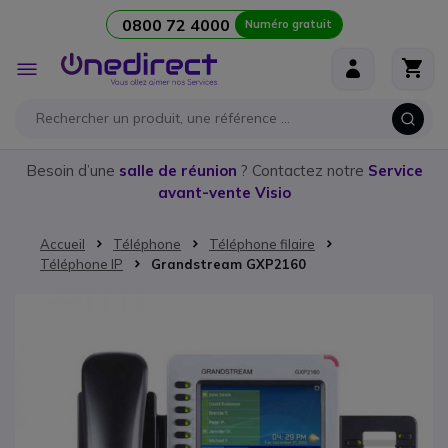
0800 72 4000
Numéro gratuit
Aller au contenu
Affichage
navigation
Besoin d’une
salle de réunion
? Contactez notre
Service
avant-vente Visio
Accueil
Téléphone
Téléphone filaire
Téléphone IP
Grandstream GXP2160
Passer à la fin de la galerie d’images