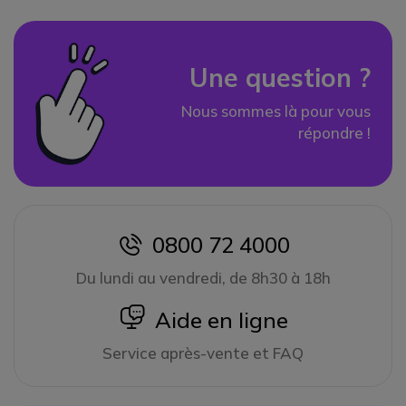
Une question ?
Nous sommes là pour vous
répondre !
0800 72 4000
icon
Du lundi au vendredi, de 8h30 à 18h
icon
Aide en ligne
Service après-vente et FAQ