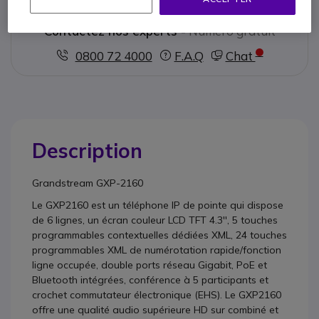
Contactez nos experts -
Numéro gratuit
0800 72 4000
F.A.Q
Chat
Description
Grandstream GXP-2160
Le GXP2160 est un téléphone IP de pointe qui dispose
de 6 lignes, un écran couleur LCD TFT 4.3'', 5 touches
programmables contextuelles dédiées XML, 24 touches
programmables XML de numérotation rapide/fonction
ligne occupée, double ports réseau Gigabit, PoE et
Bluetooth intégrées, conférence à 5 participants et
crochet commutateur électronique (EHS). Le GXP2160
offre une qualité audio supérieure HD sur combiné et