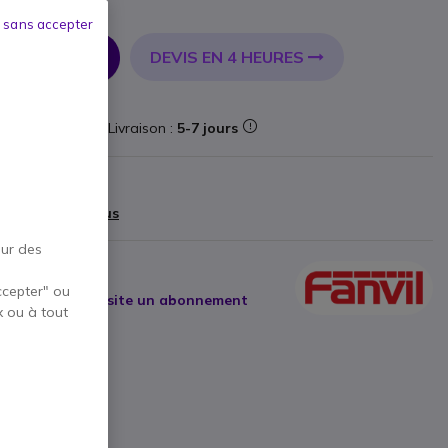
 sans accepter
DEVIS EN 4 HEURES
R AU PANIER
teforme
Livraison :
5-7 jours
teur
99 €
)
Afficher plus
our des
ccepter" ou
 internet, nécessite un abonnement
x ou à tout
ionnel
SIP
SIP
ouleur
de
7''
a
caméra de 5MP
Duplex
avec
réduction de bruit