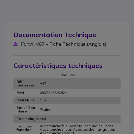
Documentation Technique
Fanvil V67 - Fiche Technique (Anglais)
Caractéristiques techniques
Fanvil V67
Réf.
V67
fournisseur
6937295602821
EAN
1 an
GARANTIE
Sans fil ou
Filaire
filaire
VoIP
Technologie
Avec touche bis, Avec touche mains libres,
Touches
Avec touche mute, Avec touche navigation,
fonction
Avec touche rappel