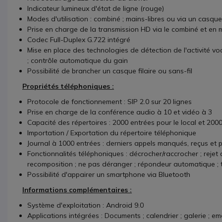
Indicateur lumineux d'état de ligne (rouge)
Modes d'utilisation : combiné ; mains-libres ou via un casque
Prise en charge de la transmission HD via le combiné et en m
Codec Full-Duplex G.722 intégré
Mise en place des technologies de détection de l'activité voca
; contrôle automatique du gain
Possibilité de brancher un casque filaire ou sans-fil
Propriétés téléphoniques :
Protocole de fonctionnement : SIP 2.0 sur 20 lignes
Prise en charge de la conférence audio à 10 et vidéo à 3
Capacité des répertoires : 2000 entrées pour le local et 200
Importation / Exportation du répertoire téléphonique
Journal à 1000 entrées : derniers appels manqués, reçus et 
Fonctionnalités téléphoniques : décrocher/raccrocher ; rejet 
recomposition ; ne pas déranger ; répondeur automatique ; tr
Possibilité d'appairer un smartphone via Bluetooth
Informations complémentaires :
Système d'exploitation : Android 9.0
Applications intégrées : Documents ; calendrier ; galerie ; ema