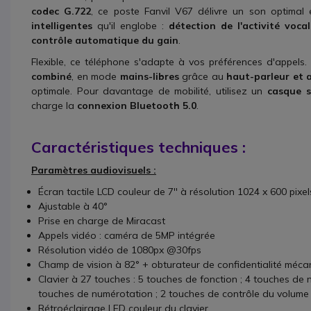
codec G.722
, ce poste Fanvil V67 délivre un son optimal
intelligentes
qu'il englobe :
détection de l'activité voca
contrôle automatique du gain
.
Flexible, ce téléphone s'adapte à vos préférences d'appels.
combiné
, en mode
mains-libres
grâce au
haut-parleur et a
optimale. Pour davantage de mobilité, utilisez un
casque sa
charge la
connexion Bluetooth 5.0
.
Caractéristiques techniques :
Paramètres audiovisuels :
Écran tactile LCD couleur de 7'' à résolution 1024 x 600 pixel
Ajustable à 40°
Prise en charge de Miracast
Appels vidéo : caméra de 5MP intégrée
Résolution vidéo de 1080px @30fps
Champ de vision à 82° + obturateur de confidentialité méca
Clavier à 27 touches : 5 touches de fonction ; 4 touches de 
touches de numérotation ; 2 touches de contrôle du volume 
Rétroéclairage LED couleur du clavier