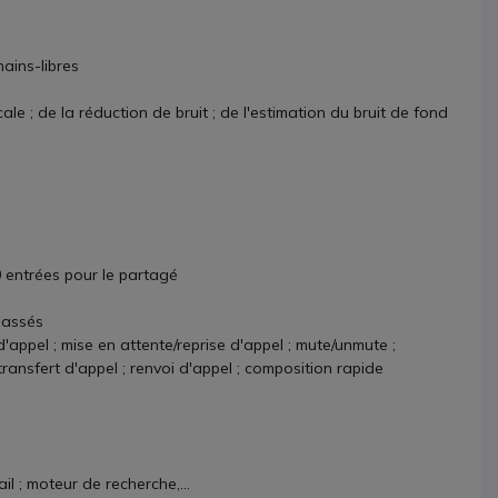
ains-libres
le ; de la réduction de bruit ; de l'estimation du bruit de fond
0 entrées pour le partagé
passés
d'appel ; mise en attente/reprise d'appel ; mute/unmute ;
ansfert d'appel ; renvoi d'appel ; composition rapide
il ; moteur de recherche,...