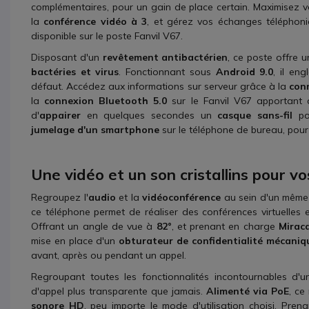
complémentaires, pour un gain de place certain. Maximisez v
la
conférence vidéo à 3
, et gérez vos échanges téléphoni
disponible sur le poste Fanvil V67.
Disposant d'un
revêtement antibactérien
, ce poste offre u
bactéries et virus
. Fonctionnant sous
Android 9.0
, il en
défaut. Accédez aux informations sur serveur grâce à la
con
la
connexion Bluetooth 5.0
sur le Fanvil V67 apportant qu
d'
appairer
en quelques secondes un
casque sans-fil
pou
jumelage d'un smartphone
sur le téléphone de bureau, pour
Une vidéo et un son cristallins pour v
Regroupez l'
audio
et la
vidéoconférence
au sein d'un même 
ce téléphone permet de réaliser des conférences virtuelles 
Offrant un angle de vue à
82°
, et prenant en charge
Mirac
mise en place d'un
obturateur de confidentialité mécaniq
avant, après ou pendant un appel.
Regroupant toutes les fonctionnalités incontournables d'u
d'appel plus transparente que jamais.
Alimenté via
PoE
, ce
sonore HD
, peu importe le mode d'utilisation choisi. Pr