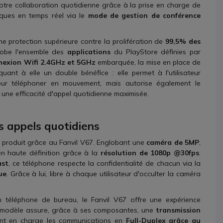
otre collaboration quotidienne grâce à la prise en charge de
ques en temps réel via le
mode de gestion de conférence
ne protection supérieure contre la prolifération de
99,5% des
globe l'ensemble des
applications
du PlayStore définies par
nexion Wifi 2.4GHz et 5GHz
embarquée, la mise en place de
ant à elle un double bénéfice : elle permet à l'utilisateur
r téléphoner en mouvement, mais autorise également le
 une efficacité d'appel quotidienne maximisée.
os appels quotidiens
produit grâce au Fanvil V67. Englobant une
caméra de 5MP
,
en haute définition grâce à la
résolution de 1080p @30fps
.
ast
, ce téléphone respecte la confidentialité de chacun via la
ue
. Grâce à lui, libre à chaque utilisateur d'occulter la caméra
n téléphone de bureau, le Fanvil V67 offre une expérience
 modèle assure, grâce à ses composantes, une
transmission
enant en charge les communications en
Full-Duplex grâce au