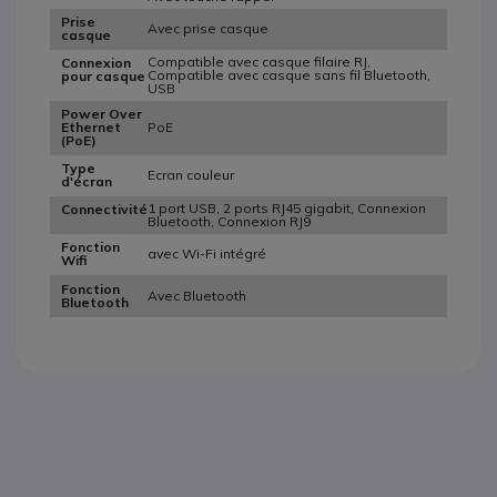
Prise
Avec prise casque
casque
Compatible avec casque filaire RJ,
Connexion
Compatible avec casque sans fil Bluetooth,
pour casque
USB
Power Over
PoE
Ethernet
(PoE)
Type
Ecran couleur
d'écran
1 port USB, 2 ports RJ45 gigabit, Connexion
Connectivité
Bluetooth, Connexion RJ9
Fonction
avec Wi-Fi intégré
Wifi
Fonction
Avec Bluetooth
Bluetooth