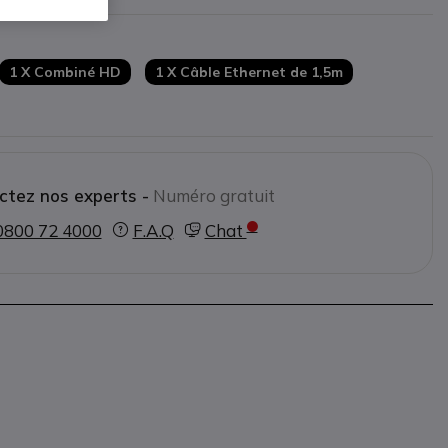
5
;
Bluetooth 5.0
et
Wifi
du support de bureau
1 X Combiné HD
1 X Câble Ethernet de 1,5m
protection supérieure
nce vidéo à 3
ctez nos experts -
Numéro gratuit
0800 72 4000
F.A.Q
Chat