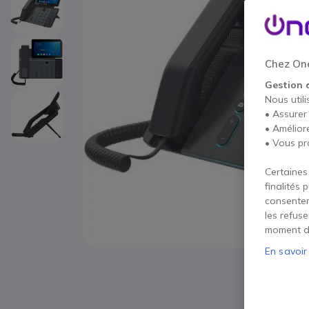
Chez One
Gestion 
Nous utili
• Assurer
• Amélior
• Vous pr
Certaines
finalités 
consentem
les refus
moment d
En savoir
Passer au début de la Galerie d’images