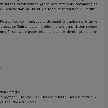
 en toutes circonstances grâce aux différents
technologies
le
;
estimation du bruit de fond
et
réduction du bruit
;
 Passez vos communications de manière traditionnelle via le
u casque filaire
, tout en profitant d'une transmission sonore
ns-fil
sur votre poste téléphonique, ce dernier prenant en
s
nique intégré
navigation ; 1 touche OK ; 1 touche retour ; 1 touche menu ; 12
et 1 touche main-libres