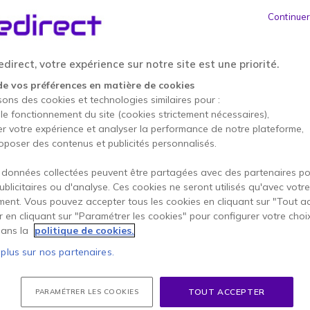
229,95 €
HT
-
275,94 €
TTC
Continuer
Qté
AJOUTE
direct, votre expérience sur notre site est une priorité.
Épuisé
de vos préférences en matière de cookies
100+ produits en stock pla
sons des cookies et technologies similaires pour :
 le fonctionnement du site (cookies strictement nécessaires),
1 an de garantie
construc
er votre expérience et analyser la performance de notre plateforme,
oposer des contenus et publicités personnalisés.
Payez en 4 sans frais (
68,
 données collectées peuvent être partagées avec des partenaires p
Points Forts
publicitaires ou d'analyse. Ces cookies ne seront utilisés qu'avec votre
ent. Vous pouvez accepter tous les cookies en cliquant sur "Tout a
Non compatible avec une box
er en cliquant sur "Paramétrer les cookies" pour configurer votre choi
VoIP
ans la
politique de cookies.
Téléphone de bureau profess
Modèle haut de gamme
 plus sur nos partenaires.
Prise en charge de
20 lignes 
Écran ajustable tactile
LCD c
TOUT ACCEPTER
PARAMÉTRER LES COOKIES
Appels vidéo
possibles via l
Afficher plus
Transmission audio en
Full-