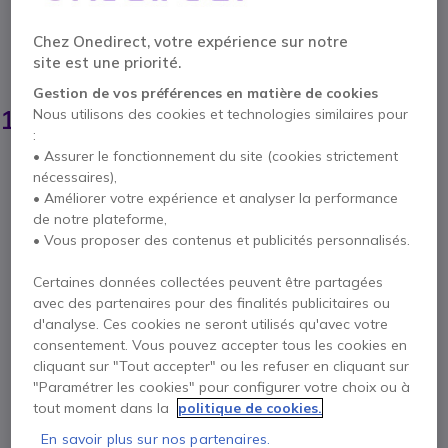
Réf. produit: PLW7320DCS // Réf. fournisseur: 8Y9B7AA#ABB
Casque DECT duo de rechange version UC !
Chez Onedirect, votre expérience sur notre
site est une priorité.
ÉCONOMISEZ 26,00 €
Gestion de vos préférences en matière de cookies
208,95 €
182,95 €
Nous utilisons des cookies et technologies similaires pour
HT
-
219,54 €
TTC
:
• Assurer le fonctionnement du site (cookies strictement
Qté
AJOUTER AU PANIER
nécessaires),
• Améliorer votre expérience et analyser la performance
de notre plateforme,
DEVIS EN 4 HEURES
• Vous proposer des contenus et publicités personnalisés.
2 produits
en stock
Livraison :
24/48 h
Certaines données collectées peuvent être partagées
avec des partenaires pour des finalités publicitaires ou
d'analyse. Ces cookies ne seront utilisés qu'avec votre
Payez en 4 sans frais (
54,89 €
)
Afficher plus
consentement. Vous pouvez accepter tous les cookies en
cliquant sur "Tout accepter" ou les refuser en cliquant sur
"Paramétrer les cookies" pour configurer votre choix ou à
tout moment dans la
politique de cookies.
En savoir plus sur nos partenaires.