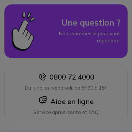
Une question ?
Nous sommes là pour vous
répondre !
0800 72 4000
icon
Du lundi au vendredi, de 8h30 à 18h
icon
Aide en ligne
Service après-vente et FAQ