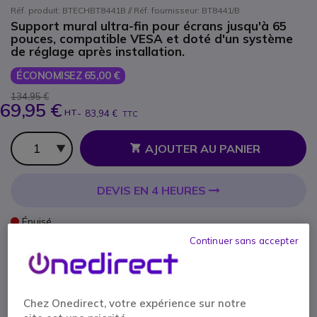
Réf. produit: BTECHBT8441B // Réf. fournisseur: BT8441/B
Support mural ultra-fin pour écrans jusqu'à 65
pouces, compatible VESA et doté d'un système
de réglage après installation.
ÉCONOMISEZ 65,00 €
134,95 €
69,95 €
HT
-
83,94 €
TTC
Qté
AJOUTER AU PANIER
DEVIS EN 4 HEURES
Épuisé
Continuer sans accepter
10 ans de garantie
constructeur
Payez en 4 sans frais (
20,99 €
)
Afficher plus
Chez Onedirect, votre expérience sur notre