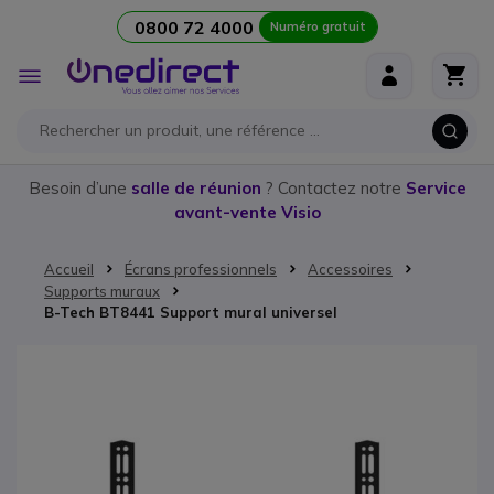
0800 72 4000
Numéro gratuit
Aller au contenu
Affichage
navigation
Besoin d’une
salle de réunion
? Contactez notre
Service
avant-vente Visio
Accueil
Écrans professionnels
Accessoires
Supports muraux
B-Tech BT8441 Support mural universel
Passer à la fin de la galerie d’images