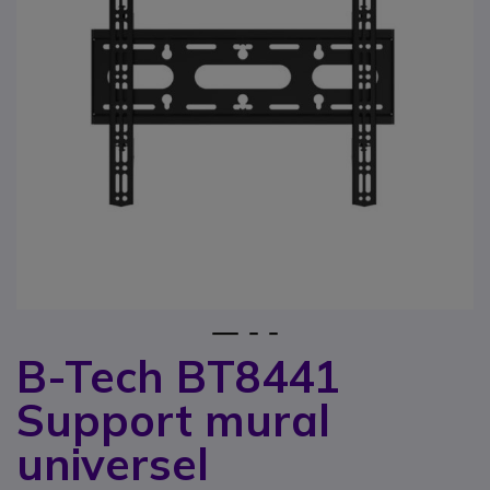
1
2
3
B-Tech BT8441
Passer au début de la Galerie d’images
Support mural
universel