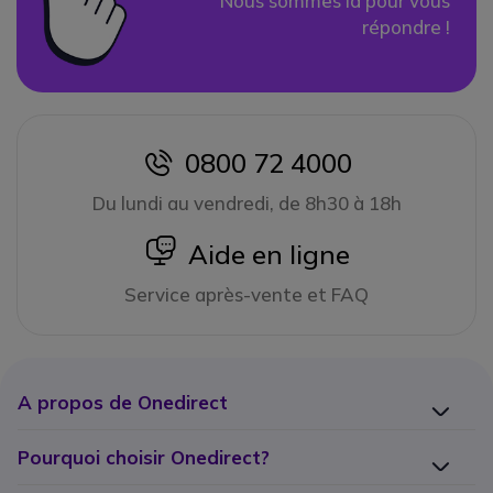
Nous sommes là pour vous
répondre !
0800 72 4000
icon
Du lundi au vendredi, de 8h30 à 18h
icon
Aide en ligne
Service après-vente et FAQ
A propos de Onedirect
Pourquoi choisir Onedirect?