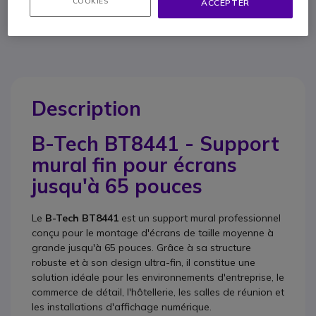
COOKIES
ACCEPTER
0800 72 4000
F.A.Q
Chat
Description
B-Tech BT8441 - Support
mural fin pour écrans
jusqu'à 65 pouces
Le
B-Tech BT8441
est un support mural professionnel
conçu pour le montage d'écrans de taille moyenne à
grande jusqu'à 65 pouces. Grâce à sa structure
robuste et à son design ultra-fin, il constitue une
solution idéale pour les environnements d'entreprise, le
commerce de détail, l'hôtellerie, les salles de réunion et
les installations d'affichage numérique.