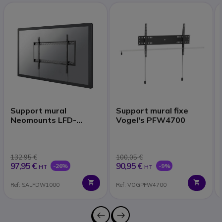
Support mural
Support mural fixe
Neomounts LFD-
Vogel's PFW4700
W1000
132,95 €
100,05 €
97,95 €
90,95 €
-26%
-9%
HT
HT
Ref: SALFDW1000
Ref: VOGPFW4700