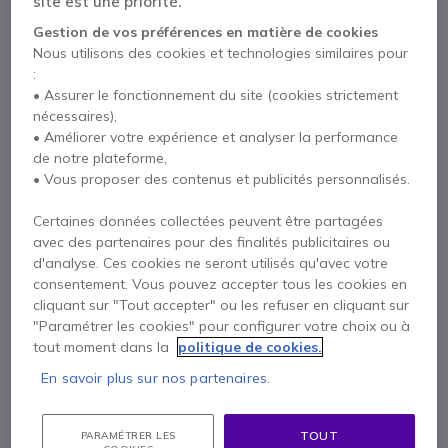
site est une priorité.
Gestion de vos préférences en matière de cookies
Nous utilisons des cookies et technologies similaires pour
:
Points Forts
• Assurer le fonctionnement du site (cookies strictement
nécessaires),
Support mural ultraplat pour écrans jusqu'à 65 pouces
• Améliorer votre expérience et analyser la performance
Capacité de charge maximale de 80 kg
de notre plateforme,
Compatibilité VESA jusqu'à 455 x 400
• Vous proposer des contenus et publicités personnalisés.
Profil ultra-fin de seulement 30 mm
Réglage latéral et mise à niveau après installation
Afficher plus
Certaines données collectées peuvent être partagées
Vis de sécurité intégrées pour empêcher tout retrait non
avec des partenaires pour des finalités publicitaires ou
autorisé de l'écran
Livré avec
d'analyse. Ces cookies ne seront utilisés qu'avec votre
Installation simplifiée par accrochage avec matériel inclus
consentement. Vous pouvez accepter tous les cookies en
Compatible avec les systèmes sur pied B-Tech
1 X Support mural B-Tech BT8441
cliquant sur "Tout accepter" ou les refuser en cliquant sur
Barres de montage verticales
Vis de sécurité
"Paramétrer les cookies" pour configurer votre choix ou à
tout moment dans la
politique de cookies.
1 X Kit de fixation complet
Documentation
En savoir plus sur nos partenaires.
Contactez nos experts -
Numéro gratuit
TOUT
PARAMÉTRER LES