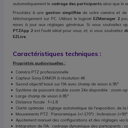
automatiquement le
cadrage des participants
ainsi que le
c
Procédez à une
gestion simplifiée
de votre caméra et de
téléchargement sur PC. Utilisez le logiciel
EZManager 2
pou
mises à jour aux réglages généraux. Si vous souhaitez aj
PTZApp 2
est l'outil idéal pour vous, et, si vous souhaitez
d
EZLive
.
Caractéristiques techniques :
Propriétés audiovisuelles :
Caméra PTZ professionnelle
Capteur Sony EXMOR à résolution 4K
Seond objectif basé sur l'IA avec champ de vision à 95°
Système de puissant double zoom 24x disponible : zoom opt
Large champ de vision à 85°
Distance focale : F=1.8
Clarté optimale : réglage automatique de l'exposition, de 
Mouvements PTZ : Panoramique (+/-170°) ; Inclinaison (+90° v
Ajustement manuel des configurations et des réglages via 
Intégration de l'IA : cadrage dynamique des participants ; con