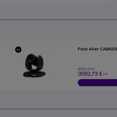
Pack AVer CAM550 
x1
4591,15 €
3592,73 €
HT