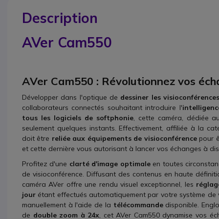
Description
AVer Cam550
AVer Cam550 : Révolutionnez vos échan
Développer dans l'optique de
dessiner les visioconférenc
collaborateurs connectés souhaitant introduire l'
intelligenc
tous les logiciels de softphonie
, cette caméra, dédiée 
seulement quelques instants. Effectivement, affiliée à la ca
doit être
reliée aux équipements de visioconférence
pour ê
et cette dernière vous autorisant à lancer vos échanges à di
Profitez d'une
clarté d'image optimale
en toutes circonstanc
de visioconférence. Diffusant des contenus en haute défini
caméra AVer offre une rendu visuel exceptionnel, les
réglag
jour
étant effectués automatiquement par votre système de v
manuellement à l'aide de la
télécommande
disponible. Engl
de
double zoom à 24x
, cet AVer Cam550 dynamise vos éch