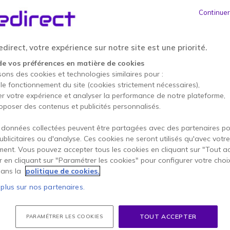
1 207,95 €
HT
-
1 449,54 €
Continuer
Qté
AJOUTE
direct, votre expérience sur notre site est une priorité.
Épuisé
de vos préférences en matière de cookies
sons des cookies et technologies similaires pour :
Onedirect Care: Aide 
 le fonctionnement du site (cookies strictement nécessaires),
49,95 €
* Prix unitaire
er votre expérience et analyser la performance de notre plateforme,
oposer des contenus et publicités personnalisés.
3 ans de garantie
constru
 données collectées peuvent être partagées avec des partenaires p
Payez en 4 sans frais (
362
publicitaires ou d'analyse. Ces cookies ne seront utilisés qu'avec votre
ent. Vous pouvez accepter tous les cookies en cliquant sur "Tout a
er en cliquant sur "Paramétrer les cookies" pour configurer votre choi
Points Forts
ans la
politique de cookies.
Caméra
PTZ
professionnelle
 plus sur nos partenaires.
Conçue pour les
grands espa
Capteur
Sony
à
résolution 4
Système de
double zoom
opt
TOUT ACCEPTER
PARAMÉTRER LES COOKIES
Champ de vision à
85°