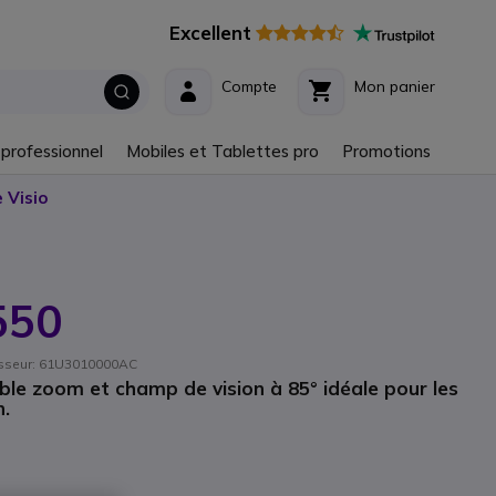
Excellent
Compte
Mon panier
 professionnel
Mobiles et Tablettes pro
Promotions
 Visio
550
nisseur: 61U3010000AC
le zoom et champ de vision à 85° idéale pour les
n.