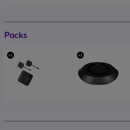
Packs
x1
x1