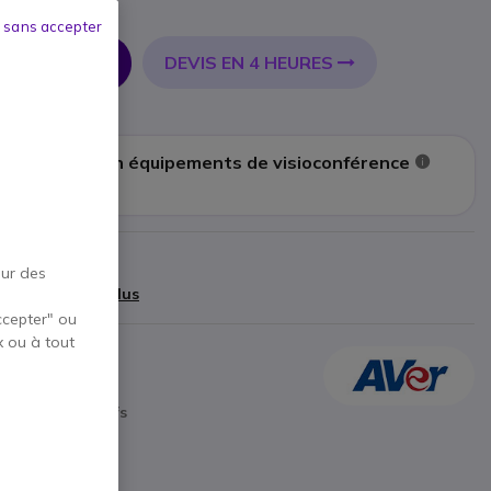
TTC
 sans accepter
DEVIS EN 4 HEURES
R AU PANIER
à l’installation équipements de visioconférence
Afficher plus
cteur
our des
,39 €
)
Afficher plus
ccepter" ou
x ou à tout
ces collaboratifs
K
ique/digital
24x