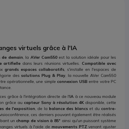
ges virtuels grâce à l'IA
es de demain
, la
AVer Cam550
est la solution idéale pour les
e artifielle
dans leurs réunions virtuelles.
Compatible avec
aux
grands espaces collaboratifs
, s'installe en l'espaces de
tégorie des
solutions Plug & Play
, la nouvelle AVer Cam550
tre opérationnelle, une simple
connexion USB
entre votre PC
stance.
es grâce à l'intégration directe de l'
IA
à ce nouveau module
tion grâce au
capteur Sony à résolution 4K
disponible, cette
es de l'exposition
, de la
balance des blancs
et du
contre-
isioconférence, ces derniers pouvant également être réalisés
obant un
champ de vision à 85°
ainsi qu'un puissant système
anges virtuels à l'aide de
mouvements PTZ
venant ajuster