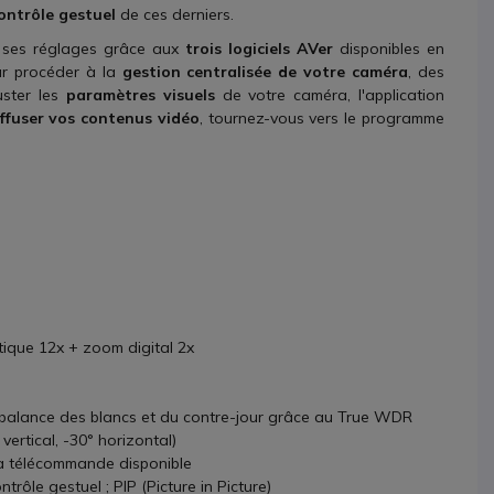
ontrôle gestuel
de ces derniers.
 ses réglages grâce aux
trois logiciels AVer
disponibles en
r procéder à la
gestion centralisée de votre caméra
, des
uster les
paramètres visuels
de votre caméra, l'application
iffuser vos contenus vidéo
, tournez-vous vers le programme
ique 12x + zoom digital 2x
la balance des blancs et du contre-jour grâce au True WDR
ertical, -30° horizontal)
la télécommande disponible
trôle gestuel ; PIP (Picture in Picture)