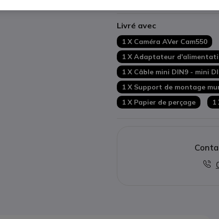
Afficher plus
Cadrage et optimisation via l'
Connectivité : sorties
USB
;
H
Livré avec
Alimentation secteur ou PoE+
Télécommande de gestion i
1 X Caméra AVer Cam550
Compatible avec toutes les
1 X Adaptateur d'alimentati
1 X Câble mini DIN9 - mini 
1 X Support de montage mur
1 X Papier de perçage
1
Conta