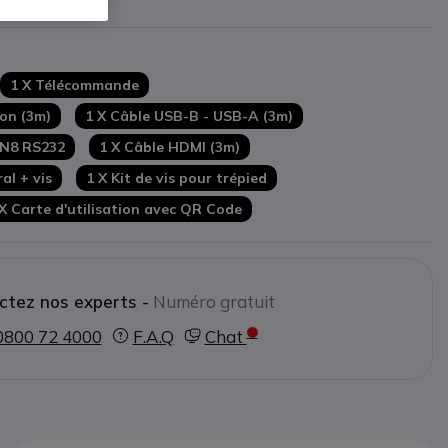
IA
DMI
et
IP
ntégrée
1 X Télécommande
 plateformes de softphonie
on (3m)
1 X Câble USB-B - USB-A (3m)
DIN8 RS232
1 X Câble HDMI (3m)
al + vis
1 X Kit de vis pour trépied
 X Carte d'utilisation avec QR Code
ctez nos experts -
Numéro gratuit
0800 72 4000
F.A.Q
Chat