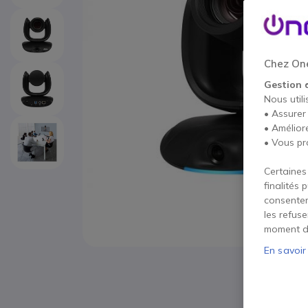
Chez One
Gestion 
Nous utili
• Assurer
• Amélior
• Vous pr
Certaines
finalités 
consentem
les refus
moment d
En savoir
Passer au début de la Galerie d’images