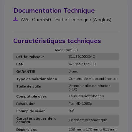
Documentation Technique
AVer Cam550 - Fiche Technique (Anglais)
Caractéristiques techniques
AVer Cam550
61U3010000AC
Réf. fournisseur
4719552127290
EAN
3 ans
GARANTIE
Caméra de visioconférence
Type de solution vidéo
Grande salle de réunion
Taille de salle
(+10)
Tous les softphones
Compatible avec
Full HD 1080p
Résolution
90°
Champ de vision
Caractéristiques de la
Cadrage automatique
caméra
259 mm x 170 mm x 611 mm
Dimensions