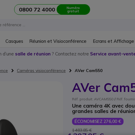
Numéro
0800 72 4000
gratuit
Casques
Réunion et Visioconférence
Ecrans et Affichage
n d’une
salle de réunion
? Contactez notre
Service avant-vente
ence
Caméras visioconférence
AVer Cam550
AVer Cam
Réf. produit: AVCAM550 // Réf. four
Une caméra 4K avec doub
grandes salles de réunio
ÉCONOMISEZ 276,00 €
1 483,85 €