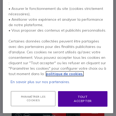
:
Ascom D63 Protector
• Assurer le fonctionnement du site (cookies strictement
nécessaires),
716,95 €
692,95 €
• Améliorer votre expérience et analyser la performance
HT
de notre plateforme,
• Vous proposer des contenus et publicités personnalisés.
Contactez nos experts -
Numéro gratuit
Certaines données collectées peuvent être partagées
avec des partenaires pour des finalités publicitaires ou
0800 72 4000
F.A.Q
Chat
d'analyse. Ces cookies ne seront utilisés qu'avec votre
consentement. Vous pouvez accepter tous les cookies en
cliquant sur "Tout accepter" ou les refuser en cliquant sur
"Paramétrer les cookies" pour configurer votre choix ou à
tout moment dans la
politique de cookies.
Description
En savoir plus sur nos partenaires.
TOUT
PARAMÉTRER LES
COOKIES
ACCEPTER