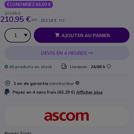
ÉCONOMISEZ 63,00 €
273,95 €
210,95 €
HT
-
253,14 €
TTC
Qté
AJOUTER AU PANIER
DEVIS EN 4 HEURES
40 produits
en stock
Livraison :
24/48 h
1 an de garantie
constructeur
Payez en 4 sans frais (
63,29 €
)
Afficher plus
Points Forts