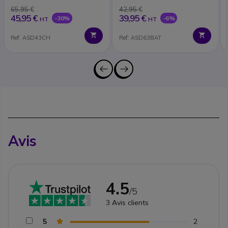
65,95 €
42,95 €
45,95 €
39,95 €
-30%
-6%
HT
HT
Ref: ASD43CH
Ref: ASD63BAT
Avis
4.5
/5
3
Avis clients
5
2