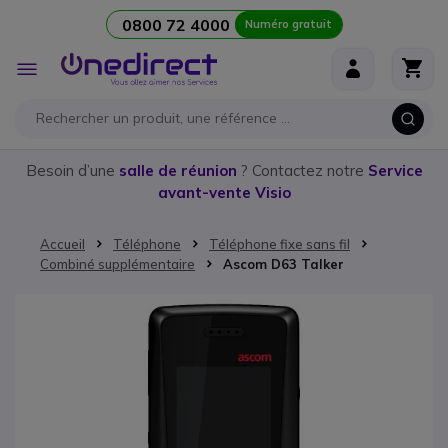
0800 72 4000
Numéro gratuit
Aller au contenu
Affichage
navigation
Besoin d’une
salle de réunion
? Contactez notre
Service
avant-vente Visio
Accueil
Téléphone
Téléphone fixe sans fil
Combiné supplémentaire
Ascom D63 Talker
Passer à la fin de la galerie d’images