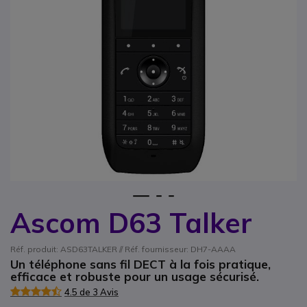
1
2
3
Ascom D63 Talker
Passer au début de la Galerie d’images
Réf. produit: ASD63TALKER // Réf. fournisseur: DH7-AAAA
Un téléphone sans fil DECT à la fois pratique,
efficace et robuste pour un usage sécurisé.
4.5 de 3 Avis