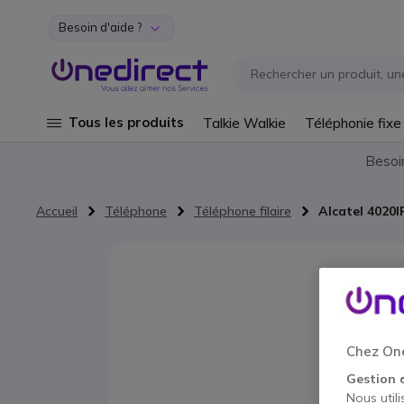
Besoin d'aide ?
Aller au contenu
Tous les produits
Talkie Walkie
Téléphonie fixe
Besoi
Accueil
Téléphone
Téléphone filaire
Alcatel 4020I
Passer à la fin de la galerie d’images
Chez One
Gestion 
Nous utili