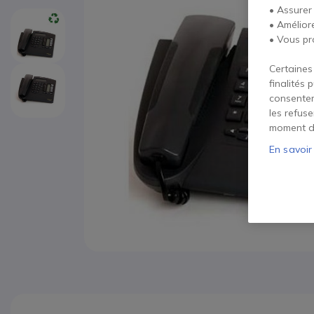
• Assurer
• Amélior
• Vous pr
Certaines
finalités 
consentem
les refus
moment d
En savoir
Passer au début de la Galerie d’images