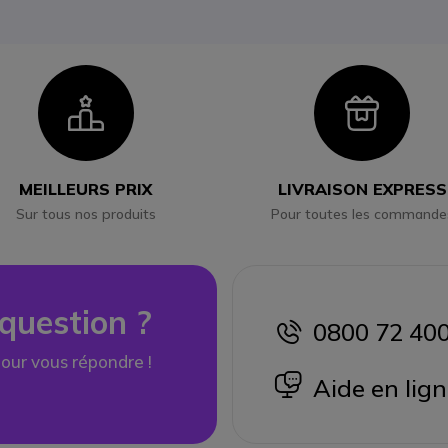
Icon
Ico
MEILLEURS PRIX
LIVRAISON EXPRESS
Sur tous nos produits
Pour toutes les commande
question ?
0800 72 40
icon
our vous répondre !
icon
Aide en lig