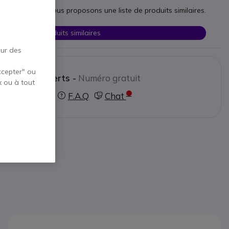
esoins, nous vous proposons une liste de produits similaires.
Voir les produits similaires
our des
ccepter" ou
ctez nos experts -
Numéro gratuit
x ou à tout
0800 72 4000
F.A.Q
Chat