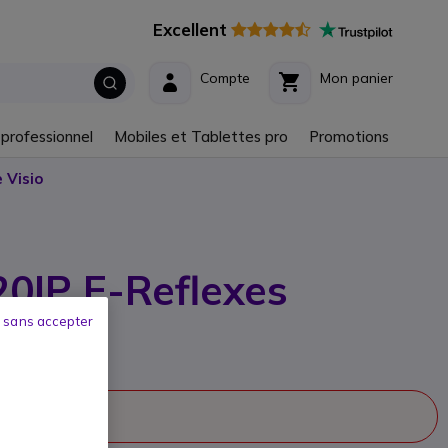
Excellent
Compte
Mon panier
 professionnel
Mobiles et Tablettes pro
Promotions
 Visio
20IP E-Reflexes
 sans accepter
sseur: 4020 IP
 la vente