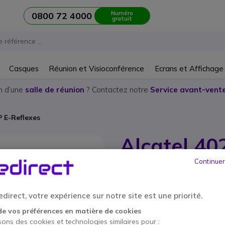
Numéro
0800 72 4000
gratuit
Casques
Réunion et Visioconférence
Ecrans et Affichage
n d’une
salle de réunion
? Contactez notre
Service avant-vente
P E-Reflexes
Alcatel 40
Continuer
Réf. produit: AL4020IPR // Réf. fourni
Téléphone IP !
direct, votre expérience sur notre site est une priorité.
Ce produit n’est plus à
de vos préférences en matière de cookies
sons des cookies et technologies similaires pour :