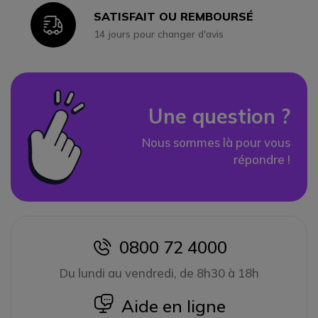
SATISFAIT OU REMBOURSÉ
Icon
14 jours pour changer d'avis
Une question ?
Nous sommes là pour vous
répondre !
0800 72 4000
icon
Du lundi au vendredi, de 8h30 à 18h
icon
Aide en ligne