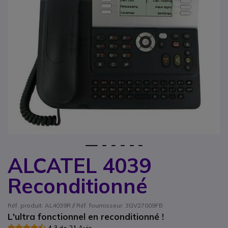
1
2
3
4
5
6
ALCATEL 4039
Passer au début de la Galerie d’images
Reconditionné
Réf. produit: AL4039R // Réf. fournisseur: 3GV27009FB
L'ultra fonctionnel en reconditionné !