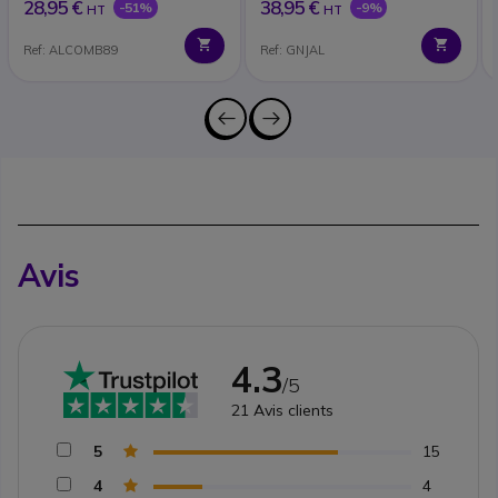
28,95 €
38,95 €
-51%
-9%
HT
HT
Ref: ALCOMB89
Ref: GNJAL
Avis
4.3
/5
21
Avis clients
5
15
4
4