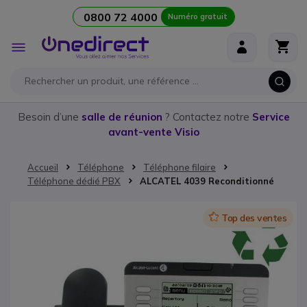
0800 72 4000
Numéro gratuit
Aller au contenu
Affichage
navigation
Besoin d’une
salle de réunion
? Contactez notre
Service
avant-vente Visio
Accueil
Téléphone
Téléphone filaire
Téléphone dédié PBX
ALCATEL 4039 Reconditionné
Passer à la fin de la galerie d’images
Icon
Top des ventes