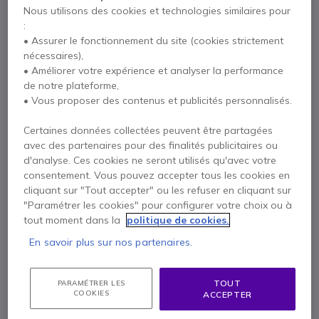
Nous utilisons des cookies et technologies similaires pour
:
Description
• Assurer le fonctionnement du site (cookies strictement
nécessaires),
Alcatel 4039
• Améliorer votre expérience et analyser la performance
de notre plateforme,
reconditionné
• Vous proposer des contenus et publicités personnalisés.
Reconditionné : produit neuf, emballage
Certaines données collectées peuvent être partagées
reconditionné en usine !
avec des partenaires pour des finalités publicitaires ou
d'analyse. Ces cookies ne seront utilisés qu'avec votre
Les produits éco-recyclés que nous vous proposons
consentement. Vous pouvez accepter tous les cookies en
sont des produits pas ou peu utilisés, réemballés en
cliquant sur "Tout accepter" ou les refuser en cliquant sur
usine en boîte neutre. En parfait état de marche, ils
"Paramétrer les cookies" pour configurer votre choix ou à
sont comparables aux produits neufs en terme de
tout moment dans la
politique de cookies.
qualité, mais ils sont proposés à prix réduit !
Les produits éco-recyclés sont
garantis 1 an
:
En savoir plus sur nos partenaires.
Adoptez dans votre entreprise une démarche
écologique et citoyenne !
TOUT
PARAMÉTRER LES
Un poste dédié alcatel
COOKIES
ACCEPTER