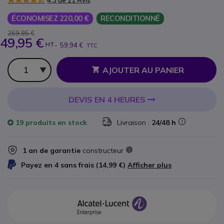
4.3 de 21 Avis
ÉCONOMISEZ 220,00 €
RECONDITIONNÉ
269,95 €
49,95 €
HT
-
59,94 €
TTC
Qté
AJOUTER AU PANIER
DEVIS EN 4 HEURES
19 produits
en stock
Livraison :
24/48 h
1 an de garantie
constructeur
Payez en 4 sans frais (
14,99 €
)
Afficher plus