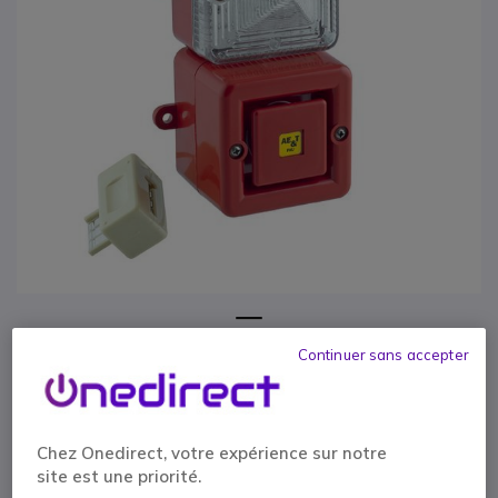
1
Yotel Flash 5
Passer au début de la Galerie d’images
Continuer sans accepter
Réf. produit: YOTELFLASH5 // Réf. fournisseur: YFLASH5-3
Amplificateur sonore et lumineux avec protection
IP66
Chez Onedirect, votre expérience sur notre
site est une priorité.
ÉCONOMISEZ 21,00 €