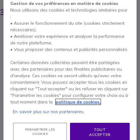
Gestion de vos préférences en matière de cookies
387,95 €
366,95 €
Nous utilisons des cookies et technologies similaires pour
HT
-
440,34 €
TTC
:
• Assurer le fonctionnement du site (cookies strictement
Qté
AJOUTER AU PANIER
nécessaires),
• Améliorer votre expérience et analyser la performance
de notre plateforme,
DEVIS EN 4 HEURES
• Vous proposer des contenus et publicités personnalisés.
Épuisé
Certaines données collectées peuvent être partagées
avec des partenaires pour des finalités publicitaires ou
d'analyse. Ces cookies ne seront utilisés qu'avec votre
3 ans de garantie
constructeur
consentement. Vous pouvez accepter tous les cookies en
Payez en 4 sans frais (
110,09 €
)
Afficher plus
cliquant sur "Tout accepter" ou les refuser en cliquant sur
"Paramétrer les cookies" pour configurer votre choix ou à
tout moment dans la
politique de cookies.
En savoir plus sur nos partenaires.
TOUT
PARAMÉTRER LES
Points Forts
COOKIES
ACCEPTER