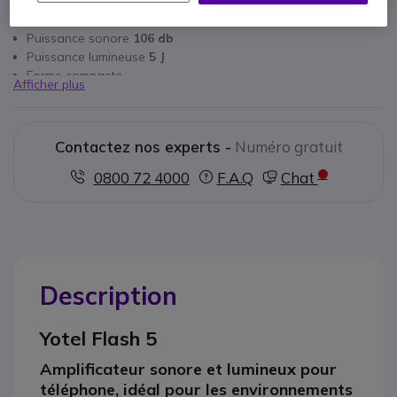
Avertisseur robuste
Protection IP66
Puissance sonore
106 db
Puissance lumineuse
5 J
Forme compacte
Afficher plus
Alimentation : 230 Vca
Contactez nos experts -
Numéro gratuit
0800 72 4000
F.A.Q
Chat
Description
Yotel Flash 5
Amplificateur sonore et lumineux pour
téléphone, idéal pour les environnements