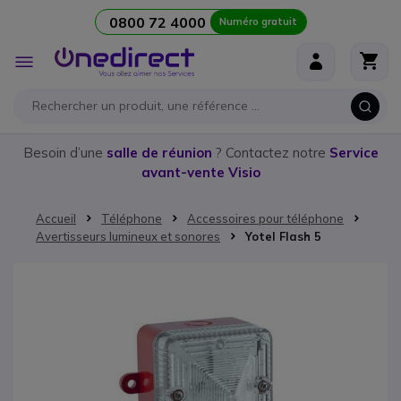
0800 72 4000
Numéro gratuit
Aller au contenu
Affichage
navigation
Besoin d’une
salle de réunion
? Contactez notre
Service
avant-vente Visio
Accueil
Téléphone
Accessoires pour téléphone
Avertisseurs lumineux et sonores
Yotel Flash 5
Passer à la fin de la galerie d’images