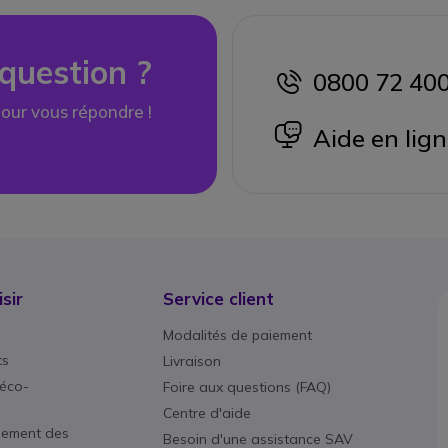
question ?
0800 72 40
icon
our vous répondre !
icon
Aide en lig
sir
Service client
Modalités de paiement
ts
Livraison
éco-
Foire aux questions (FAQ)
Centre d'aide
nement des
Besoin d'une assistance SAV