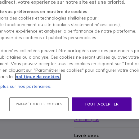
HT
direct, votre expérience sur notre site est une priorité.
35,94 €
TT
Qté
de vos préférences en matière de cookies
AJOUTE
sons des cookies et technologies similaires pour :
 le fonctionnement du site (cookies strictement nécessaires),
Épuisé
er votre expérience et analyser la performance de notre plateforme,
90 produits en stock plate
oposer des contenus et publicités personnalisés.
 données collectées peuvent être partagées avec des partenaires p
1 an de garantie
construc
publicitaires ou d'analyse. Ces cookies ne seront utilisés qu'avec votre
Payez en 4 sans frais (
8,9
ent. Vous pouvez accepter tous les cookies en cliquant sur "Tout a
er en cliquant sur "Paramétrer les cookies" pour configurer votre choi
ans la
politique de cookies.
Points Forts
 plus sur nos partenaires.
Bloc secteur
Compatible avec les télépho
Photo non-contractuelle
TOUT ACCEPTER
PARAMÉTRER LES COOKIES
Résistant et fiable
Afficher plus
Livré avec