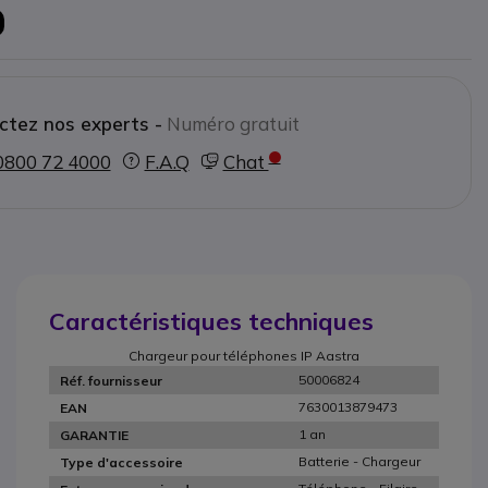
ctez nos experts -
Numéro gratuit
0800 72 4000
F.A.Q
Chat
Caractéristiques techniques
Chargeur pour téléphones IP Aastra
50006824
Réf. fournisseur
7630013879473
EAN
1 an
GARANTIE
Batterie - Chargeur
Type d'accessoire