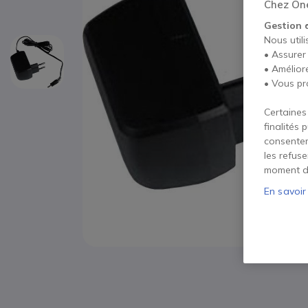
Chez One
Gestion 
Nous utili
• Assurer
• Amélior
• Vous pr
Certaines
finalités 
consentem
les refus
moment d
En savoir
Passer au début de la Galerie d’images