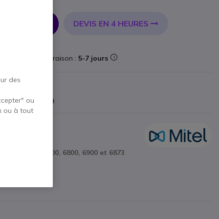
C
DEVIS EN 4 HEURES
R AU PANIER
forme
Livraison :
5-7 jours
our des
teur
9 €
)
Afficher plus
ccepter" ou
x ou à tout
nes IP Mitel 6700, 6800, 6900 et 6873