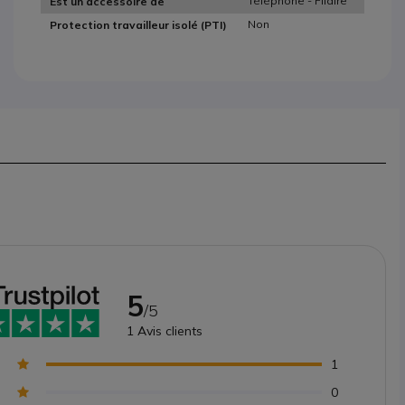
Téléphone - Filaire
Est un accessoire de
Non
Protection travailleur isolé (PTI)
5
/5
1
Avis clients
1
0