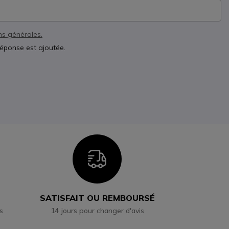
ns générales.
réponse est ajoutée.
n
Icon
SATISFAIT OU REMBOURSÉ
s
14 jours pour changer d'avis