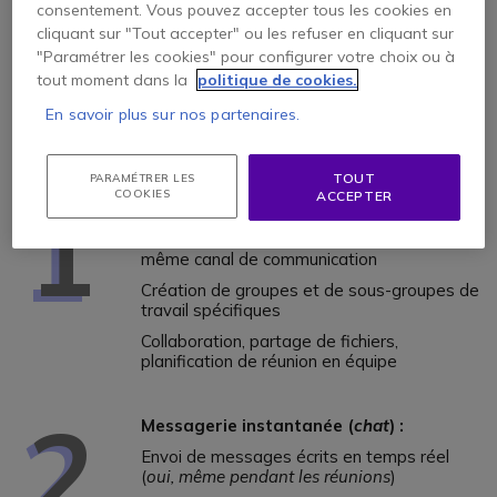
consentement. Vous pouvez accepter tous les cookies en
cliquant sur "Tout accepter" ou les refuser en cliquant sur
"Paramétrer les cookies" pour configurer votre choix ou à
tout moment dans la
politique de cookies.
En savoir plus sur nos partenaires.
TOUT
PARAMÉTRER LES
1
COOKIES
ACCEPTER
Équipes et canaux :
Rassemblement de personnes au sein d’un
même canal de communication
Création de groupes et de sous-groupes de
travail spécifiques
Collaboration, partage de fichiers,
planification de réunion en équipe
2
Messagerie instantanée (
chat
) :
Envoi de messages écrits en temps réel
(
oui, même pendant les réunions
)