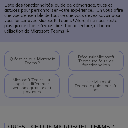
Liste des fonctionnalités, guide de démarrage, trucs et
astuces pour personnaliser votre expérience… On vous offre
une vue d’ensemble de tout ce que vous devez savoir pour
vous lancer avec Microsoft Teams ! Alors, il ne nous reste
plus qu’une chose à vous dire : bonne lecture, et bonne
↓
utilisation de Microsoft Teams
Découvrir Microsoft
Qu'est-ce que Microsoft
Teams
une foule de
Teams ?
fonctionnalités
Microsoft Teams : un
Utiliser Microsoft
logiciel, différentes
Teams :
le guide pas-à-
versions gratuites et
pas
payantes
QU’EST-CE QUE MICROSOFT TEAMS ?