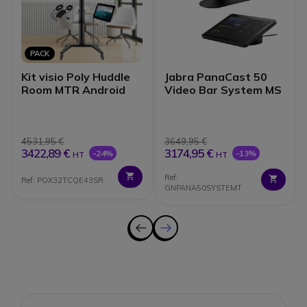
PACK
Kit visio Poly Huddle
Jabra PanaCast 50
Room MTR Android
Video Bar System MS
4531,95 €
3649,95 €
3422,89 €
3174,95 €
-24%
-13%
HT
HT
Ref:
Ref: POX32TCQE43SR
GNPANA50SYSTEMT