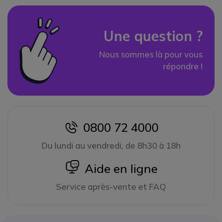
Une question ?
Nous sommes là pour vous
répondre !
0800 72 4000
icon
Du lundi au vendredi, de 8h30 à 18h
icon
Aide en ligne
Service après-vente et FAQ