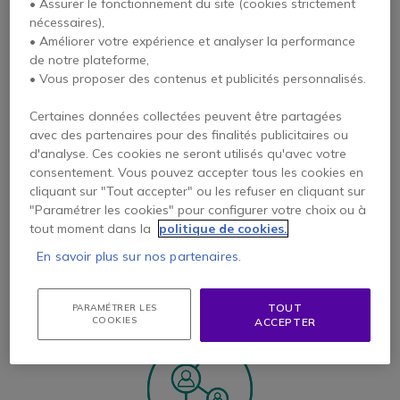
• Assurer le fonctionnement du site (cookies strictement
nécessaires),
• Améliorer votre expérience et analyser la performance
de notre plateforme,
• Vous proposer des contenus et publicités personnalisés.
GOOGLE VOICE
: COMMENT ÇA
MARCHE ?
Certaines données collectées peuvent être partagées
avec des partenaires pour des finalités publicitaires ou
Google Voice est une solution de téléphonie
d'analyse. Ces cookies ne seront utilisés qu'avec votre
consentement. Vous pouvez accepter tous les cookies en
destinée aux professionnels. Cette solution
cliquant sur "Tout accepter" ou les refuser en cliquant sur
développée par Google permet de faciliter la
"Paramétrer les cookies" pour configurer votre choix ou à
gestion des appels depuis n’importe quel
tout moment dans la
politique de cookies.
appareil (ordinateur, smartphone, tablette).
En savoir plus sur nos partenaires.
Voice vous permet donc de passer et recevoir vos
appels où que vous soyez.
TOUT
PARAMÉTRER LES
COOKIES
ACCEPTER