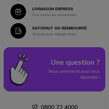
LIVRAISON EXPRESS
Icon
Pour toutes les commandes
SATISFAIT OU REMBOURSÉ
Icon
14 jours pour changer d'avis
Une question ?
Nous sommes là pour vous
répondre !
0800 72 4000
icon