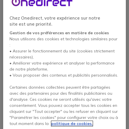
Chez Onedirect, votre expérience sur notre
site est une priorité.
Gestion de vos préférences en matière de cookies
Nous utilisons des cookies et technologies similaires pour
:
• Assurer le fonctionnement du site (cookies strictement
nécessaires),
• Améliorer votre expérience et analyser la performance
de notre plateforme,
Pepperl Fuchs RSM-Ex
Pepperl+Fuchs LC T05
• Vous proposer des contenus et publicités personnalisés.
01 BT
X2
Certaines données collectées peuvent être partagées
avec des partenaires pour des finalités publicitaires ou
1008,95 €
279,95 €
d'analyse. Ces cookies ne seront utilisés qu'avec votre
775,95 €
214,95 €
-23%
-23%
HT
HT
consentement. Vous pouvez accepter tous les cookies en
cliquant sur "Tout accepter" ou les refuser en cliquant sur
"Paramétrer les cookies" pour configurer votre choix ou à
tout moment dans la
politique de cookies.