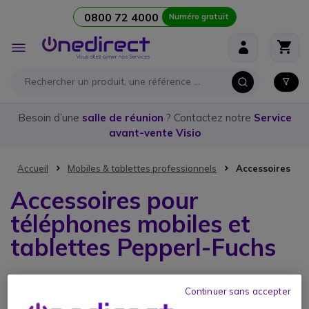
0800 72 4000
Numéro gratuit
Aller au contenu
Affichage
navigation
Besoin d’une
salle de réunion
? Contactez notre
Service
avant-vente Visio
Accueil
Mobiles & tablettes professionnels
Accessoires
Accessoires pour
téléphones mobiles et
tablettes Pepperl-Fuchs
Continuer sans accepter
3 articles