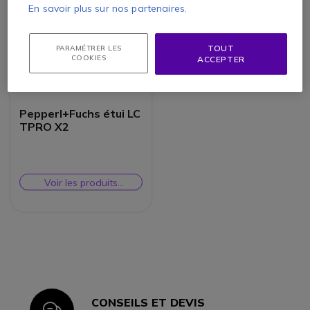
En savoir plus sur nos partenaires.
TOUT
PARAMÉTRER LES
COOKIES
ACCEPTER
Pepperl+Fuchs étui LC
TPRO X2
Voir les produits
similaires
CONSEILS ET DEVIS