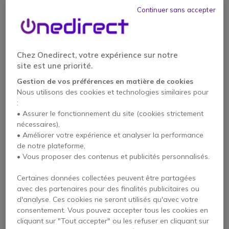
Continuer sans accepter
Chez Onedirect, votre expérience sur notre
site est une priorité.
Gestion de vos préférences en matière de cookies
RTX8660 unité de
RTX 8632
Nous utilisons des cookies et technologies similaires pour
base
:
• Assurer le fonctionnement du site (cookies strictement
nécessaires),
• Améliorer votre expérience et analyser la performance
269,95 €
230,95 €
de notre plateforme,
124,95 €
189,95 €
-54%
-18%
HT
HT
• Vous proposer des contenus et publicités personnalisés.
Certaines données collectées peuvent être partagées
avec des partenaires pour des finalités publicitaires ou
d'analyse. Ces cookies ne seront utilisés qu'avec votre
consentement. Vous pouvez accepter tous les cookies en
cliquant sur "Tout accepter" ou les refuser en cliquant sur