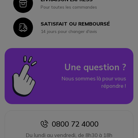
Icon
Pour toutes les commandes
SATISFAIT OU REMBOURSÉ
Icon
14 jours pour changer d'avis
Une question ?
Nous sommes là pour vous
répondre !
0800 72 4000
icon
Du lundi au vendredi, de 8h30 à 18h