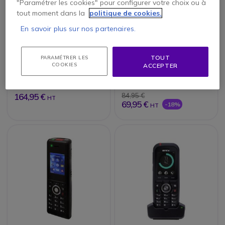
"Paramétrer les cookies" pour configurer votre choix ou à
tout moment dans la
politique de cookies.
En savoir plus sur nos partenaires.
RTX8630
RTX8430
TOUT
PARAMÉTRER LES
COOKIES
ACCEPTER
5 de 1 Avis
164,95 €
84,95 €
HT
69,95 €
-18%
HT