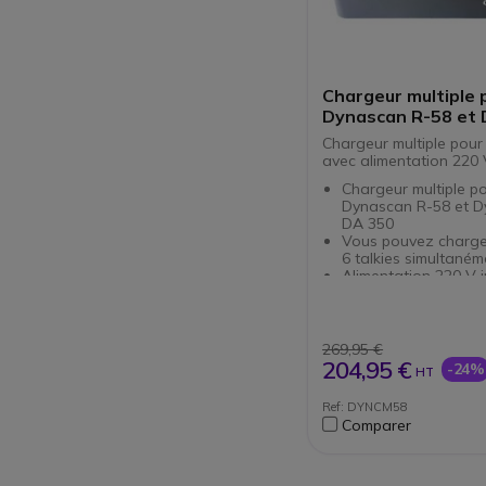
Chargeur multiple 
Dynascan R-58 et 
Chargeur multiple pour 
avec alimentation 220
Chargeur multiple p
Dynascan R-58 et 
DA 350
Vous pouvez charge
6 talkies simultaném
Alimentation 220 V i
269,95 €
204,95 €
-24%
HT
Ref: DYNCM58
Comparer