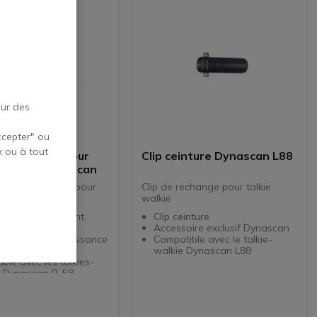
our des
ccepter" ou
x ou à tout
e 1600 mAh pour
Clip ceinture Dynascan L88
-walkies Dynascan
de remplacement pour
Clip de rechange pour talkie
alkies Dynascan
walkie
e de remplacement,
Clip ceinture
 original
Accessoire exclusif Dynascan
 Ion avec une puissance
Compatible avec le talkie-
00 mAh
walkie Dynascan L88
ble avec les talkies-
s Dynascan R-58,
 V600 et R121U