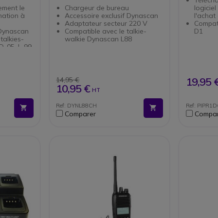
ement le
Chargeur de bureau
logicie
mation à
Accessoire exclusif Dynascan
l'achat
Adaptateur secteur 220 V
Compat
 Dynascan
Compatible avec le talkie-
D1
talkies-
walkie Dynascan L88
D-05, L-99
-88, V-500,
B-48NEW
19,95 
14,95 €
10,95 €
HT
Ref: DYNL88CH
Ref: PIPR1
Comparer
Compar