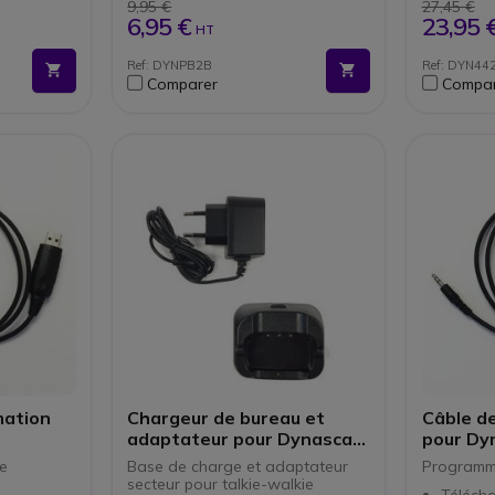
9,95 €
27,45 €
6,95 €
23,95 
HT
Ref: DYNPB2B
Ref: DYN44
Comparer
Compar
mation
Chargeur de bureau et
Câble d
adaptateur pour Dynascan
pour Dy
L88
ie
Base de charge et adaptateur
Programm
secteur pour talkie-walkie
Télécha