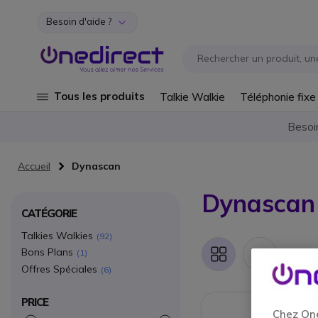
Besoin d'aide ?
Aller au contenu
Tous les produits
Talkie Walkie
Téléphonie fixe
Besoi
Accueil
Dynascan
Dynascan
CATÉGORIE
Talkies Walkies
92
Bons Plans
Artic
1
Grille
Liste
Offres Spéciales
6
PRICE
Chez One