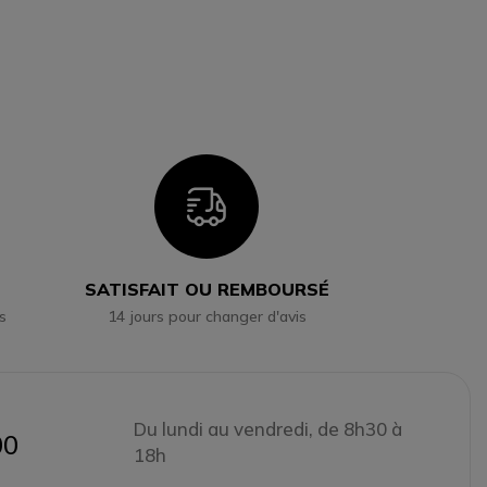
 lisez actuellement la page
n
Icon
SATISFAIT OU REMBOURSÉ
s
14 jours pour changer d'avis
Du lundi au vendredi, de 8h30 à
00
18h