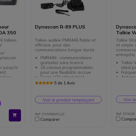
pour
Dynascan R-89 PLUS
Dynasca
DA 350
Talkie W
6 talkies
Talkie-walkie PMR446 fiable et
Talkie Wa
 V
efficace, pour des
et simple,
communications longue durée.
commerces,
our
entrepôts 
Dynascan
PMR446 : communications
gratuites sans licence
Talkie 
r jusqu'à
16 canaux programmables
idéal p
ent
pour une flexibilité accrue
Fréque
ncluse
Écran LCD rétroéclairé
Antenne
Fonction VOX : communication
sécuris
5 de 1 Avis
mains libres
Se rech
Prise casque : 2 broches type
Batteri
Kenwood
Manuel
Voir l
Voir le produit remplaçant
Batterie 2600mAh : utilisation
anglais
prolongée
Connex
Balayage des canaux :
Ref: DYN2B
Ref: DYNR89PLUS
surveillance efficace
Compar
Comparer
Indicateur de batterie faible :
gestion proactive
IP66 : protégé contre la
poussière et l'exposition à