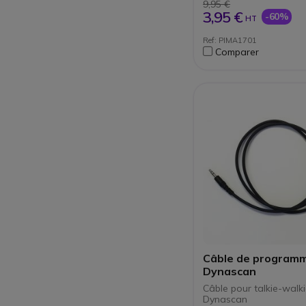
9,95 €
3,95 €
-60%
HT
Ref: PIMA1701
Comparer
Câble de program
Dynascan
Câble pour talkie-walk
Dynascan