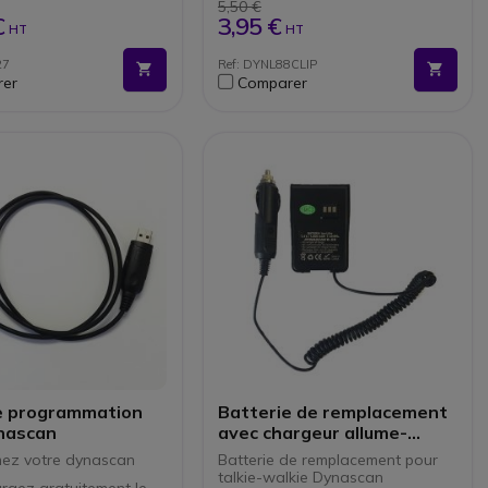
5,50 €
€
3,95 €
HT
HT
27
Ref: DYNL88CLIP
er
Comparer
e programmation
Batterie de remplacement
nascan
avec chargeur allume-
cigare Dynascan
ez votre dynascan
Batterie de remplacement pour
talkie-walkie Dynascan
rgez gratuitement le