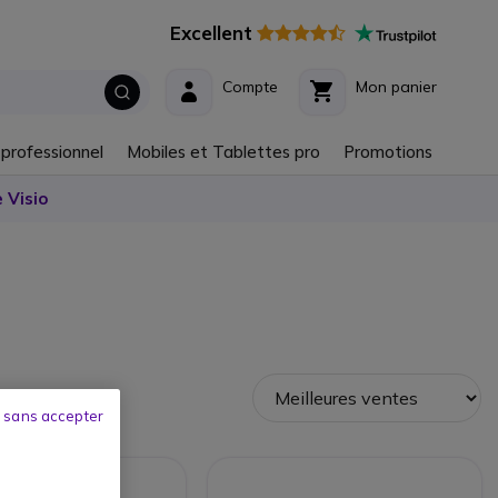
Excellent
Compte
Mon panier
 professionnel
Mobiles et Tablettes pro
Promotions
 Visio
 sans accepter