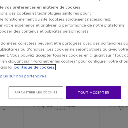
de vos préférences en matière de cookies
sons des cookies et technologies similaires pour :
 le fonctionnement du site (cookies strictement nécessaires),
er votre expérience et analyser la performance de notre plateforme,
oposer des contenus et publicités personnalisés.
 données collectées peuvent être partagées avec des partenaires p
publicitaires ou d'analyse. Ces cookies ne seront utilisés qu'avec votre
ent. Vous pouvez accepter tous les cookies en cliquant sur "Tout a
er en cliquant sur "Paramétrer les cookies" pour configurer votre choi
'oreille
Dynascan Dynascan 2B
Batteri
ans la
politique de cookies.
s
Batterie Li-Ion |
talkies
Accessoires
lkies-
Batterie de remplacement pour
Batterie 
 plus sur nos partenaires.
talkie-walkie Dynascan 2B Li-Ion
talkies-w
3,7V 1 200 mAh.
ort
Batteri
Batterie de rechange pour
modèle
TOUT ACCEPTER
PARAMÉTRER LES COOKIES
2 pins
talkie
Lithium
Type : Lithium-Ion
de 1 6
Capacité : 1200 mAh
Compati
elle
Tension : 3,7 V
walkie
Compatible avec le talkie
DA350,
walkie Dynascan 2B