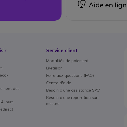
icon
Aide en lig
sir
Service client
Modalités de paiement
ts
Livraison
éco-
Foire aux questions (FAQ)
Centre d'aide
nement des
Besoin d'une assistance SAV
Besoin d’une réparation sur-
14 jours
mesure
edirect