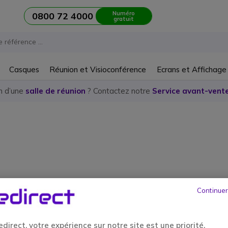
Numéro
0800 72 4000
gratuit
Casques
Réunion et Visioconférence
Ecrans et Affichage
n d’une
salle de réunion
? Contactez notre
Service avant-vente
les 81-92 sur 92
Continuer
direct, votre expérience sur notre site est une priorité.