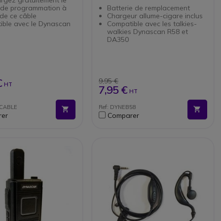
l de programmation à
Batterie de remplacement
 de ce câble
Chargeur allume-cigare inclus
ible avec le Dynascan
Compatible avec les talkies-
walkies Dynascan R58 et
DA350
€
9,95 €
HT
7,95 €
HT
DCABLE
Ref: DYNEB58
er
Comparer