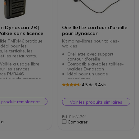
n Dynascan 2B |
Oreillette contour d'oreille
alkie sans licence
pour Dynascan
lkie PMR446 pratique
Kit mains-libres pour talkies-
 idéal pour les
walkies
 le tertiaire, les
Oreillette avec support
et les restaurants.
contour d'oreille
Walkie à usage libre
Compatible avec les talkies-
our les services
walkies Dynascan
nce PMR446
Idéal pour un usage
 et clip de montage
occasionnel
é intégrés
Photo non contractuelle
4.5 de 3 Avis
arge via mini-USB
e Li-Ion 1400mAh
 en espagnol et en
e produit remplaçant
Voir les produits similaires
ion casque Kenwood
Ref: PIMA1704
er
Comparer