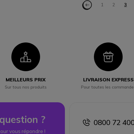
Page
Page - Précédent
l'eau
Page
1
Page
2
Vous
3
Icon
Ico
MEILLEURS PRIX
LIVRAISON EXPRESS
Sur tous nos produits
Pour toutes les commande
question ?
0800 72 40
icon
our vous répondre !