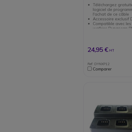
Téléchargez gratuit
logiciel de program
l'achat de ce câble
Accessoire exclusif
Compatible avec les 
walkies Dynascan R
PLUS, R-77, SF-22, L
V-440, DB-65 et D
24,95 €
HT
Ref: DYNXP12
Comparer