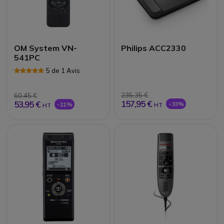
OM System VN-
Philips ACC2330
541PC
5 de 1 Avis
235,35 €
60,45 €
157,95 €
53,95 €
-33%
-11%
HT
HT