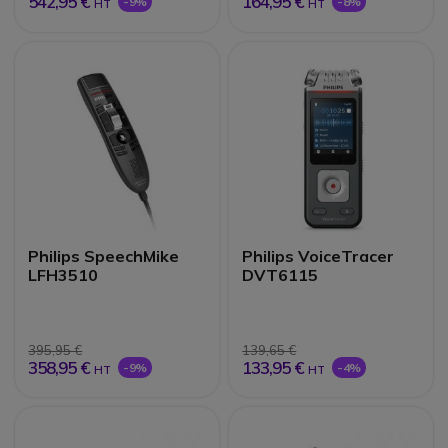
542,95 €
164,95 €
-9%
-8%
HT
HT
Philips SpeechMike
Philips VoiceTracer
LFH3510
DVT6115
395,95 €
139,65 €
358,95 €
133,95 €
-9%
-4%
HT
HT