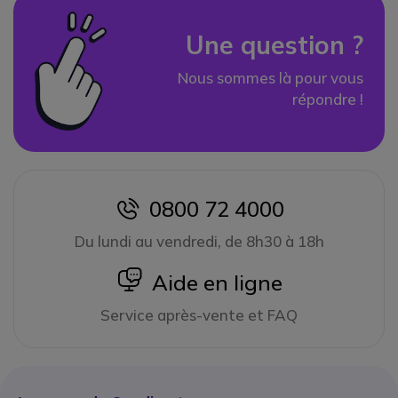
Une question ?
Nous sommes là pour vous
répondre !
0800 72 4000
icon
Du lundi au vendredi, de 8h30 à 18h
icon
Aide en ligne
Service après-vente et FAQ