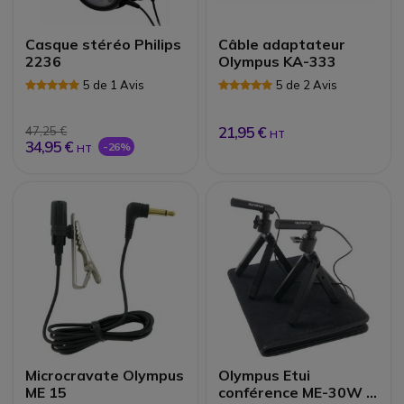
Casque stéréo Philips
Câble adaptateur
2236
Olympus KA-333
5 de 1 Avis
5 de 2 Avis
21,95 €
47,25 €
HT
34,95 €
-26%
HT
Microcravate Olympus
Olympus Etui
ME 15
conférence ME-30W |