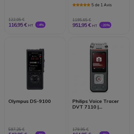
5 de 1 Avis
122,05 €
1195,65 €
116,95 €
951,95 €
-4%
-20%
HT
HT
Olympus DS-9100
Philips Voice Tracer
DVT 7110 |
Dictaphone
597,25 €
179,95 €