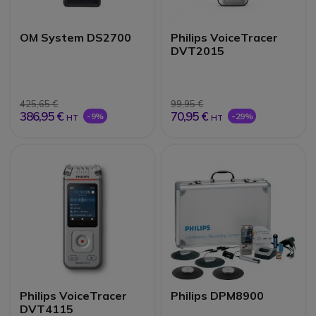
OM System DS2700
Philips VoiceTracer
DVT2015
425,65 €
99,95 €
386,95 €
70,95 €
-9%
-29%
HT
HT
Philips VoiceTracer
Philips DPM8900
DVT4115