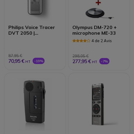
Philips Voice Tracer
Olympus DM-720 +
DVT 2050 |
microphone ME-33
Enregistreur
4 de 2 Avis
numérique
87,95 €
298,05 €
70,95 €
277,95 €
-19%
-7%
HT
HT