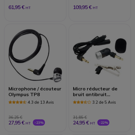
61,95 €
109,95 €
HT
HT
Microphone / écouteur
Micro réducteur de
Olympus TP8
bruit antibruit
Olympus ME-52W
4.3 de 13 Avis
3.2 de 5 Avis
36,25 €
31,85 €
27,95 €
24,95 €
-23%
-22%
HT
HT