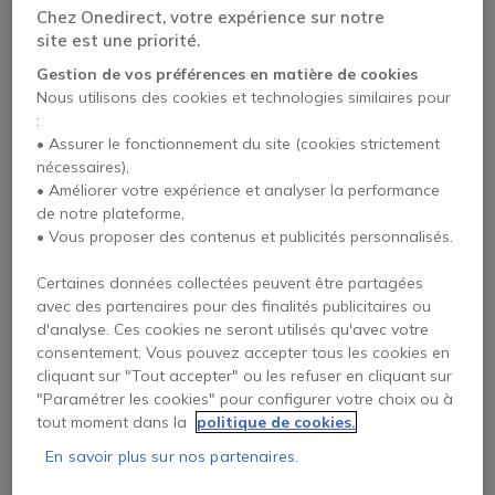
Chez Onedirect, votre expérience sur notre
79,95 €
103,95 €
site est une priorité.
99,95 €
62,95 €
-21%
HT
HT
Gestion de vos préférences en matière de cookies
Nous utilisons des cookies et technologies similaires pour
:
• Assurer le fonctionnement du site (cookies strictement
nécessaires),
• Améliorer votre expérience et analyser la performance
de notre plateforme,
• Vous proposer des contenus et publicités personnalisés.
Certaines données collectées peuvent être partagées
avec des partenaires pour des finalités publicitaires ou
Philips DPM6000
Philips VoiceTracer
d'analyse. Ces cookies ne seront utilisés qu'avec votre
DVT1600
consentement. Vous pouvez accepter tous les cookies en
cliquant sur "Tout accepter" ou les refuser en cliquant sur
5 de 3 Avis
"Paramétrer les cookies" pour configurer votre choix ou à
tout moment dans la
politique de cookies.
466,35 €
109,95 €
422,95 €
66,95 €
-9%
-39%
En savoir plus sur nos partenaires.
HT
HT