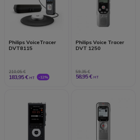
Philips VoiceTracer
Philips Voice Tracer
DVT8115
DVT 1250
210,05 €
59,35 €
58,95 €
183,95 €
-12%
HT
HT