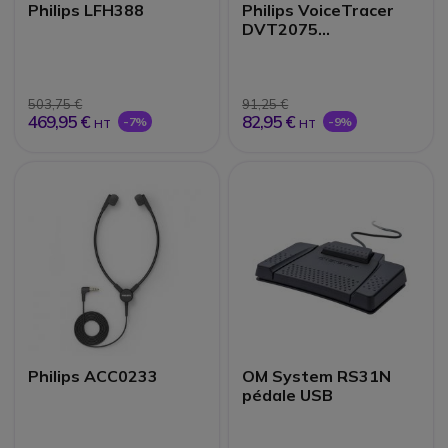
Philips LFH388
Philips VoiceTracer
DVT2075
Enregistreur audio
stéréo
503,75 €
91,25 €
469,95 €
82,95 €
-7%
-9%
HT
HT
Philips ACC0233
OM System RS31N
pédale USB