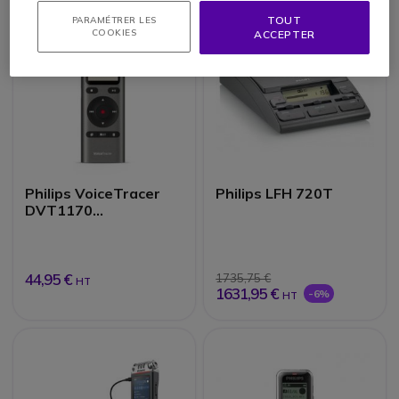
TOUT
PARAMÉTRER LES
COOKIES
ACCEPTER
Philips VoiceTracer
Philips LFH 720T
DVT1170
Enregistreur audio
360°
44,95 €
1735,75 €
HT
1631,95 €
-6%
HT