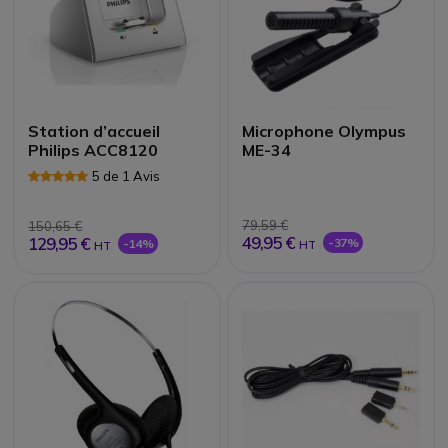
Station d’accueil
Microphone Olympus
Philips ACC8120
ME-34
5 de 1 Avis
79,59 €
150,65 €
49,95 €
129,95 €
-37%
-14%
HT
HT