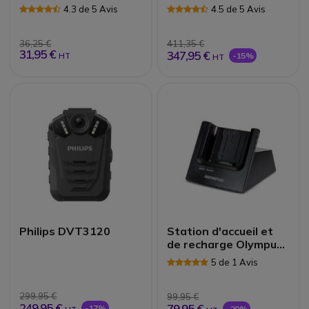
Accessoires de
4.3 de 5 Avis
4.5 de 5 Avis
conférence
36,25 €
411,35 €
31,95 €
347,95 €
-15%
HT
HT
Philips DVT3120
Station d'accueil et
de recharge Olympus
CR-10
5 de 1 Avis
299,95 €
99,95 €
249,95 €
79,95 €
-17%
-20%