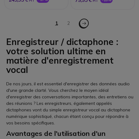
HT
HT
Page
Page - Suiv.
Vous lisez actuellement la page
1
Page
2
Enregistreur / dictaphone :
votre solution ultime en
matière d'enregistrement
vocal
De nos jours, il est essentiel d'enregistrer des données audio
d'une grande clarté. Vous cherchez le moyen idéal
d'enregistrer des conversations importantes, des entretiens ou
des réunions ? Les enregistreurs, également appelés
dictaphones vont du simple enregistreur vocal au dictaphone
numérique sophistiqué, chacun étant conçu pour répondre à
vos besoins spécifiques.
Avantages de l'utilisation d'un