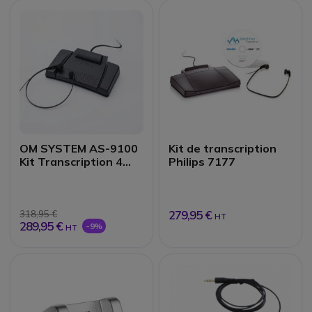
OM SYSTEM AS-9100
Kit de transcription
Kit Transcription 4
Philips 7177
Pédales
279,95 €
318,95 €
HT
289,95 €
-9%
HT