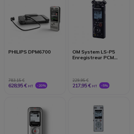
PHILIPS DPM6700
OM System LS-P5
Enregistreur PCM
linéaire
783,15 €
229,95 €
628,95 €
217,95 €
-20%
-5%
HT
HT