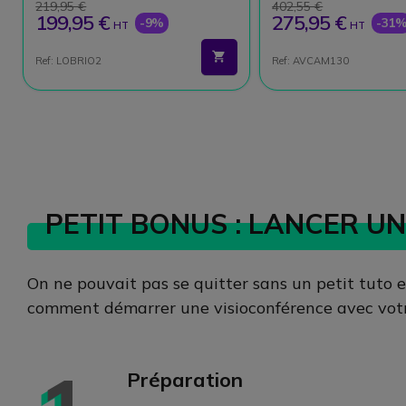
219,95 €
402,55 €
199,95 €
275,95 €
-9%
-31
HT
HT
Ref: LOBRIO2
Ref: AVCAM130
PETIT BONUS : LANCER U
On ne pouvait pas se quitter sans un petit tuto 
comment démarrer une visioconférence avec vot
Préparation