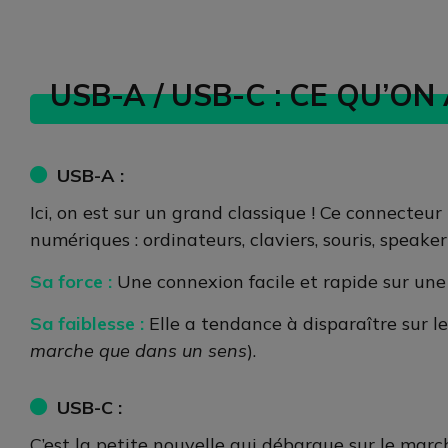
USB-A / USB-C : CE QU’ON
USB-A :
Ici, on est sur un grand classique ! Ce connecteur
numériques : ordinateurs, claviers, souris, speak
Sa force :
Une connexion facile et rapide sur une
Sa faiblesse :
Elle a tendance à disparaître sur l
marche que dans un sens
).
USB-C :
C’est la petite nouvelle qui débarque sur le march