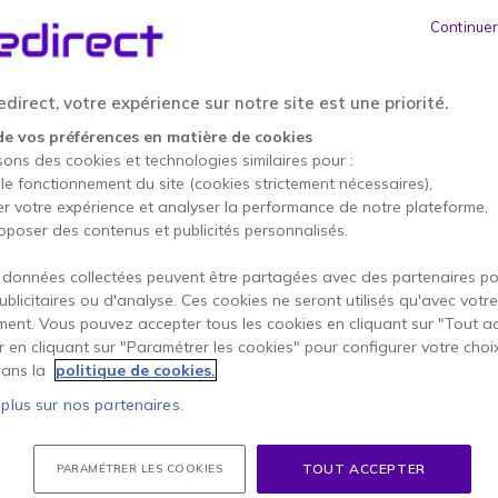
Continuer
direct, votre expérience sur notre site est une priorité.
de vos préférences en matière de cookies
sons des cookies et technologies similaires pour :
 le fonctionnement du site (cookies strictement nécessaires),
er votre expérience et analyser la performance de notre plateforme,
oposer des contenus et publicités personnalisés.
 données collectées peuvent être partagées avec des partenaires p
publicitaires ou d'analyse. Ces cookies ne seront utilisés qu'avec votre
llement, on vous conseille quand même de prendre le 
ent. Vous pouvez accepter tous les cookies en cliquant sur "Tout a
s en main pour acheter une webcam compatible avec v
er en cliquant sur "Paramétrer les cookies" pour configurer votre choi
ans la
politique de cookies.
 plus sur nos partenaires.
TOUT ACCEPTER
PARAMÉTRER LES COOKIES