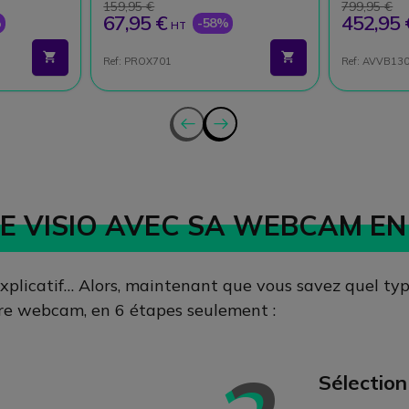
159,95 €
799,95 €
67,95 €
452,95 
%
-58%
HT
Ref: PROX701
Ref: AVVB13
NE VISIO AVEC SA WEBCAM EN
explicatif… Alors, maintenant que vous savez quel t
re webcam, en 6 étapes seulement :
Sélection