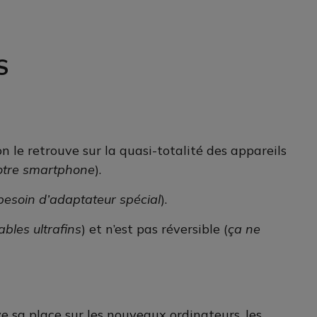
S
on le retrouve sur la quasi-totalité des appareils
otre smartphone
).
besoin d’adaptateur spécial
).
bles ultrafins
) et n’est pas réversible (
ça ne
ve sa place sur les nouveaux ordinateurs, les