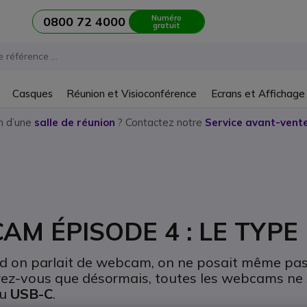
Numéro
0800 72 4000
gratuit
Casques
Réunion et Visioconférence
Ecrans et Affichage
n d’une
salle de réunion
? Contactez notre
Service avant-vente
AM ÉPISODE 4 : LE TYP
 on parlait de webcam, on ne posait même pas l
igurez-vous que désormais, toutes les webcams n
u
USB-C
.