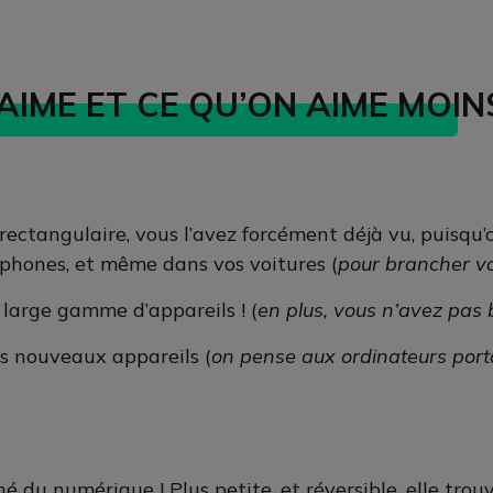
 AIME ET CE QU’ON AIME MOIN
 rectangulaire, vous l’avez forcément déjà vu, puisqu’
erphones, et même dans vos voitures (
pour brancher v
 large gamme d’appareils ! (
en plus, vous n’avez pas 
es nouveaux appareils (
on pense aux ordinateurs porta
é du numérique ! Plus petite, et réversible, elle trou