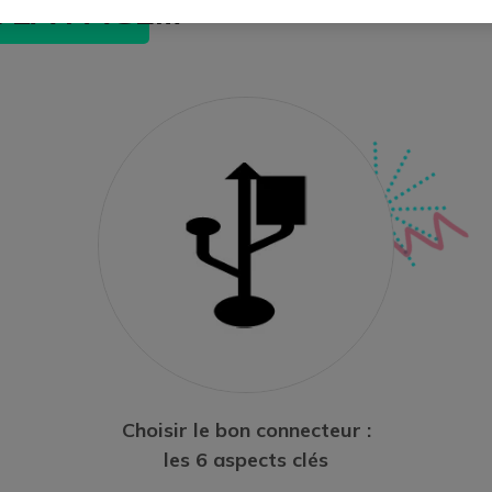
E LA PAGE…
Choisir le bon connecteur :
les 6 aspects clés