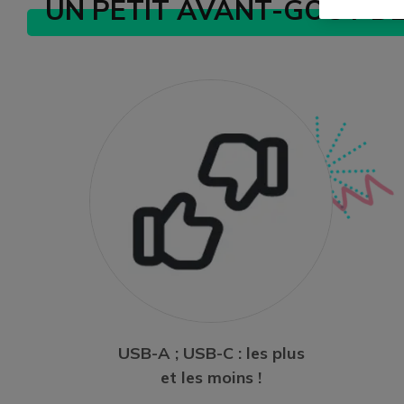
UN PETIT AVANT-GOÛT D
USB-A ; USB-C : les plus
et les moins !