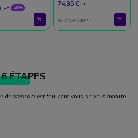
74,95 €
HT
€
-43%
HT
0
Ref: ODWCAM902K
 6 ÉTAPES
ype de webcam est fait pour vous, on vous montre