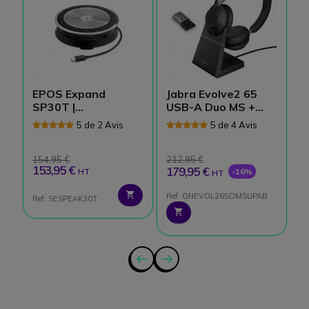
EPOS Expand
Jabra Evolve2 65
E
SP30T |
USB-A Duo MS +
C
Speakerphone
Socle
5 de 2 Avis
5 de 4 Avis
154,95 €
212,95 €
2
153,95 €
179,95 €
1
-16%
HT
HT
Ref: GNEVOL265DMSUPAB
Ref: SESPEAK30T
Re