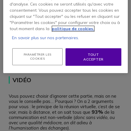
d'analyse. Ces cookies ne seront utilisés qu'avec votre
consentement. Vous pouvez accepter tous les cookies en
cliquant sur "Tout accepter" ou les refuser en cliquant sur
"Paramétrer les cookies" pour configurer votre choix ou à
tout moment dans la
politique de cookies.
En savoir plus sur nos partenaires.
Connexion
internet
TOUT
PARAMÉTRER LES
COOKIES
ACCEPTER
VIDÉO
Vous pouvez choisir d’ignorer cette partie, mais on ne
vous le conseille pas… Pourquoi ? On a 2 arguments
pour vous : le principe de la réunion virtuelle, c’est de se
93%
voir, mais à distance, et on sait tous que
de la
communication est non-verbale (
donc sans vidéo, ou
avec une qualité médiocre, on dit adieu à
l’humanisation des échanges
).