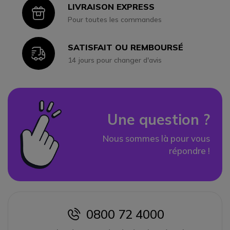
LIVRAISON EXPRESS
Icon
Pour toutes les commandes
SATISFAIT OU REMBOURSÉ
Icon
14 jours pour changer d'avis
Une question ?
Nous sommes là pour vous
répondre !
0800 72 4000
icon