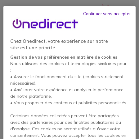
Continuer sans accepter
Chez Onedirect, votre expérience sur notre
site est une priorité.
Gestion de vos préférences en matière de cookies
Nous utilisons des cookies et technologies similaires pour
:
• Assurer le fonctionnement du site (cookies strictement
Quand on parle de portée sonore, on fait référence à
nécessaires),
l'intensité (
en décibels
) du microphone. Pour faire
simple, c’est la distance maximale à laquelle le micro
• Améliorer votre expérience et analyser la performance
peut capter le son.
de notre plateforme,
• Vous proposer des contenus et publicités personnalisés.
Certaines données collectées peuvent être partagées
avec des partenaires pour des finalités publicitaires ou
d'analyse. Ces cookies ne seront utilisés qu'avec votre
[Petit Aparté]
consentement. Vous pouvez accepter tous les cookies en