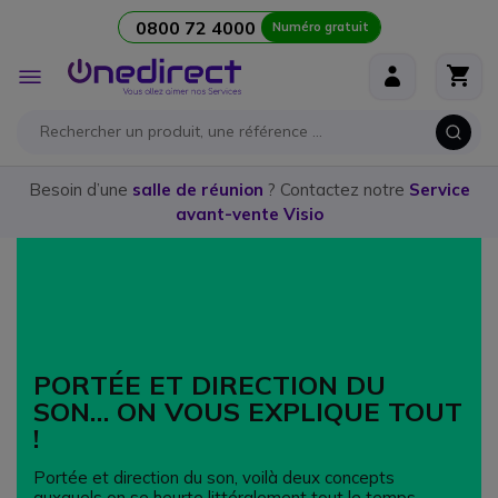
0800 72 4000
Numéro gratuit
Aller au contenu
Affichage
navigation
Besoin d’une
salle de réunion
? Contactez notre
Service
avant-vente Visio
PORTÉE ET DIRECTION DU
SON… ON VOUS EXPLIQUE TOUT
!
Portée et direction du son, voilà deux concepts
auxquels on se heurte littéralement tout le temps