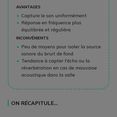
AVANTAGES
Capture le son uniformément
Réponse en fréquence plus
équilibrée et régulière
INCONVÉNIENTS
Peu de moyens pour isoler la source
sonore du bruit de fond
Tendance à capter l'écho ou la
réverbération en cas de mauvaise
acoustique dans la salle
Bidirectionnel
Unidirectionnel
ON RÉCAPITULE…
centré sur une plage audio horizontale ou
sensible principalement dans une direction