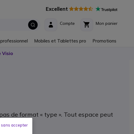
Excellent
Compte
Mon panier
 professionnel
Mobiles et Tablettes pro
Promotions
 Visio
a pas de format « type ». Tout espace peut
 sans accepter