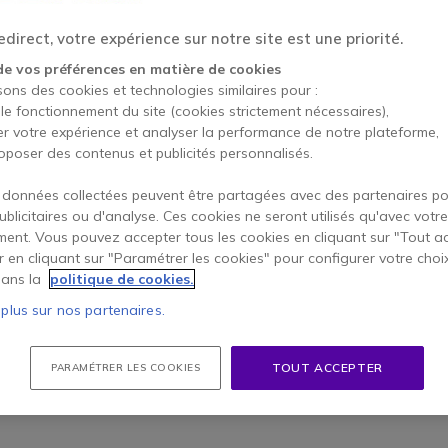
pare : aussi bien d’un point de vue équipement qu
direct, votre expérience sur notre site est une priorité.
de vos préférences en matière de cookies
sons des cookies et technologies similaires pour :
 le fonctionnement du site (cookies strictement nécessaires),
er votre expérience et analyser la performance de notre plateforme,
oposer des contenus et publicités personnalisés.
il faut se poser les bonnes questions pour définir ses 
 données collectées peuvent être partagées avec des partenaires p
publicitaires ou d'analyse. Ces cookies ne seront utilisés qu'avec votre
istanciel ?
ent. Vous pouvez accepter tous les cookies en cliquant sur "Tout a
er en cliquant sur "Paramétrer les cookies" pour configurer votre choi
ans la
politique de cookies.
 plus sur nos partenaires.
s additionnels (
on pense notamment à l’aménageme
 guide pour vous simplifier la tâche : ici, on vous aid
TOUT ACCEPTER
PARAMÉTRER LES COOKIES
e de salle et le budget !