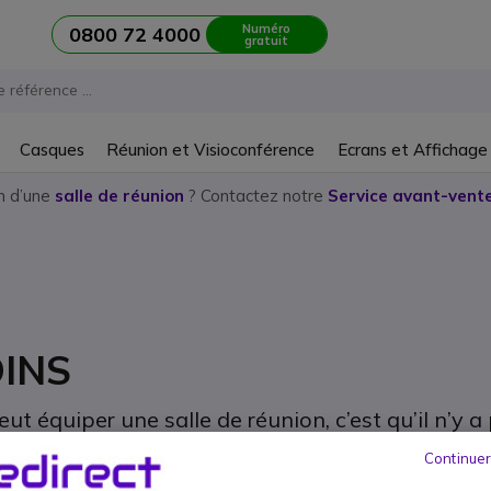
Numéro
0800 72 4000
gratuit
Casques
Réunion et Visioconférence
Ecrans et Affichage
n d’une
salle de réunion
? Contactez notre
Service avant-vente
INS
t équiper une salle de réunion, c’est qu’il n’y 
Continuer