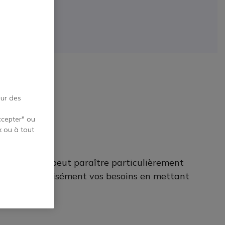
e spatial !
besoins :
our des
ccepter" ou
x ou à tout
nt
). Tout ça peut paraître particulièrement
e à définir précisément vos besoins en mettant