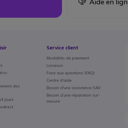
icon
Aide en lig
sir
Service client
Modalités de paiement
ts
Livraison
éco-
Foire aux questions (FAQ)
Centre d'aide
nement des
Besoin d'une assistance SAV
Besoin d’une réparation sur-
14 jours
mesure
edirect