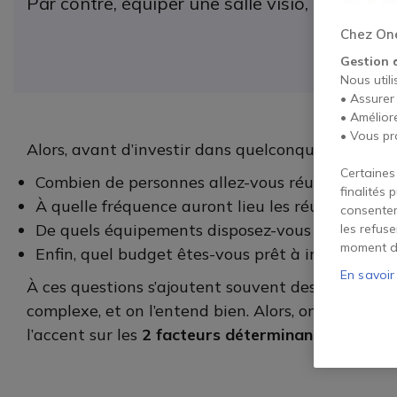
Par contre, équiper une salle visio, ça se pré
Chez One
Gestion 
Nous utili
• Assurer
• Amélior
• Vous pr
Alors, avant d’investir dans quelconque matériel, 
Certaines
Combien de personnes allez-vous réunir ?
finalités 
À quelle fréquence auront lieu les réunions en d
consentem
De quels équipements disposez-vous déjà ?
les refus
moment d
Enfin, quel budget êtes-vous prêt à investir ?
En savoir
À ces questions s’ajoutent souvent des paramètre
complexe, et on l’entend bien. Alors, on a créé ce
l’accent sur les
2 facteurs déterminants
: la taill