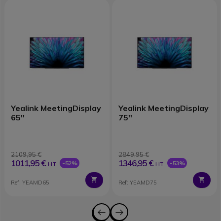
Yealink MeetingDisplay
Yealink MeetingDisplay
65''
75''
2109,95 €
2849,95 €
1011,95 €
1346,95 €
-52%
-53%
HT
HT
Ref: YEAMD65
Ref: YEAMD75