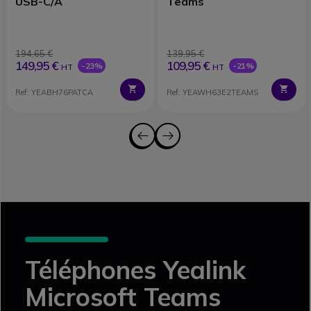
USB-C/A
Teams
194,65 €
139,95 €
149,95 €
109,95 €
-23%
-21%
HT
HT
Ref: YEABH76PATCA
Ref: YEAWH63E2TEAMS
Téléphones Yealink
Microsoft Teams