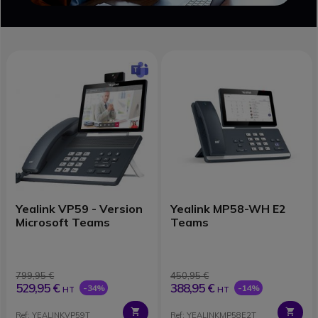
Yealink VP59 - Version
Yealink MP58-WH E2
Microsoft Teams
Teams
799,95 €
450,95 €
529,95 €
388,95 €
-34%
-14%
HT
HT
Ref: YEALINKVP59T
Ref: YEALINKMP58E2T