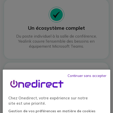
Icon
Un écosystème complet
Du poste individuel à la salle de conférence,
Yealink couvre l’ensemble des besoins en
équipement Microsoft Teams.
Icon
Continuer sans accepter
Un déploiement simple et évolutif
Chez Onedirect, votre expérience sur notre
Des outils de collaboration conçus pour un
site est une priorité.
déploiement rapide et une prise en main
immédiate, adaptés aux entreprises de toutes
Gestion de vos préférences en matière de cookies