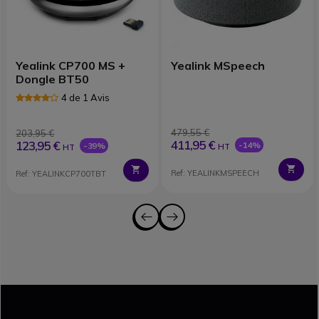
Yealink CP700 MS +
Yealink MSpeech
Dongle BT50
4 de 1 Avis
479,55 €
203,95 €
411,95 €
123,95 €
-14%
-39%
HT
HT
Ref: YEALINKMSPEECH
Ref: YEALINKCP700TBT