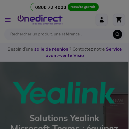
0800 72 4000
Numéro gratuit
Aller au contenu
Affichage
navigation
Besoin d’une
salle de réunion
? Contactez notre
Service
avant-vente Visio
Solutions Yealink
Microsoft Teams : équipez