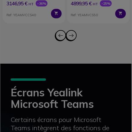
3146,95 €
4899,95 €
-36%
-25%
HT
HT
Ref: YEAMVCCS40
Ref: YEAMVCS50
Écrans Yealink
Microsoft Teams
Certains écrans pour Microsoft
Teams intègrent des fonctions de