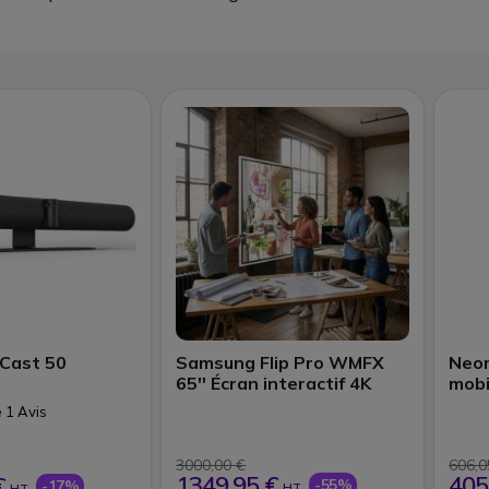
Cast 50
Samsung Flip Pro WMFX
Neo
65'' Écran interactif 4K
mob
e 1 Avis
3000,00 €
606,0
1349,95 €
405
€
-55%
-17%
HT
HT