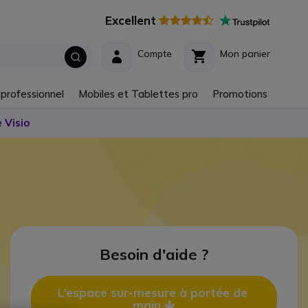
Excellent
Compte
Mon panier
 professionnel
Mobiles et Tablettes pro
Promotions
 Visio
Besoin d'aide ?
L’espace sur-mesure à portée de 
main 
Icon