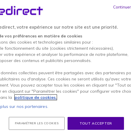
Continuer
ouvernement, la santé, ou le conseil,
a performance et enrichissent la
direct, votre expérience sur notre site est une priorité.
de vos préférences en matière de cookies
sons des cookies et technologies similaires pour :
 le fonctionnement du site (cookies strictement nécessaires),
er votre expérience et analyser la performance de notre plateforme,
oposer des contenus et publicités personnalisés.
Gouvernement
Santé
 données collectées peuvent être partagées avec des partenaires p
publicitaires ou d'analyse. Ces cookies ne seront utilisés qu'avec votre
ent. Vous pouvez accepter tous les cookies en cliquant sur "Tout a
er en cliquant sur "Paramétrer les cookies" pour configurer votre choi
ans la
politique de cookies.
 plus sur nos partenaires.
ants et enseignants autour d’u
TOUT ACCEPTER
PARAMÉTRER LES COOKIES