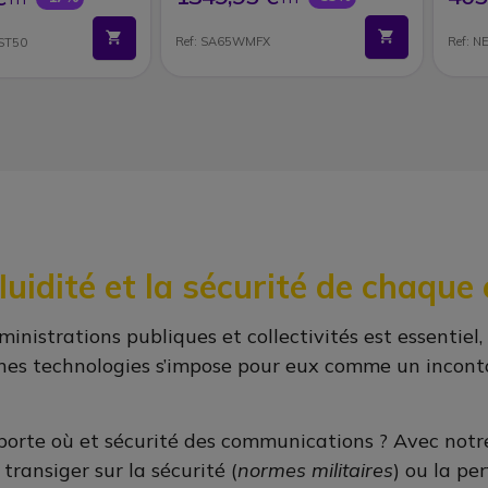
Ref: SA65WMFX
Ref: 
ST50
uidité et la sécurité de chaque
istrations publiques et collectivités est essentiel, à
onnes technologies s’impose pour eux comme un incont
orte où et sécurité des communications ? Avec notre p
ransiger sur la sécurité (
normes militaires
) ou la pe