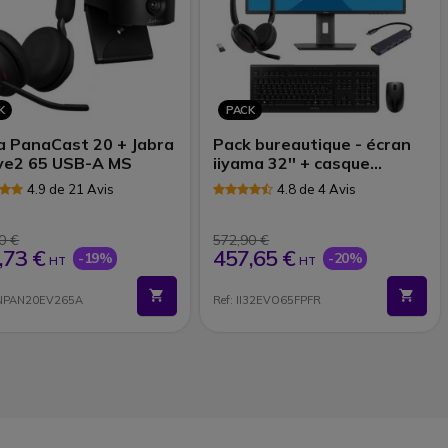
K
PACK
a PanaCast 20 + Jabra
Pack bureautique - écran
ve2 65 USB-A MS
iiyama 32'' + casque
Bluetooth Jabra +
4.9 de 21 Avis
4.8 de 4 Avis
accessoires
0 €
572,90 €
,73 €
457,65 €
-19%
-20%
HT
HT
GNPAN20EV265A
Ref: II32EVO65FPFR