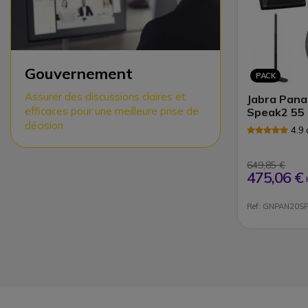
Gouvernement
PACK
Assurer des discussions claires et
Jabra Pana
efficaces pour une meilleure prise de
Speak2 55
décision
4.9
649,85 €
475,06 €
Ref: GNPAN20S