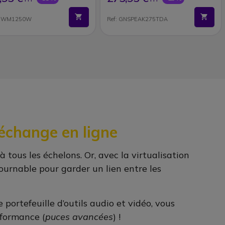
NEWM1250W
Ref: GNSPEAK275TDA
 échange en ligne
 tous les échelons. Or, avec la virtualisation
ournable pour garder un lien entre les
ortefeuille d’outils audio et vidéo, vous
rformance (
puces avancées
) !