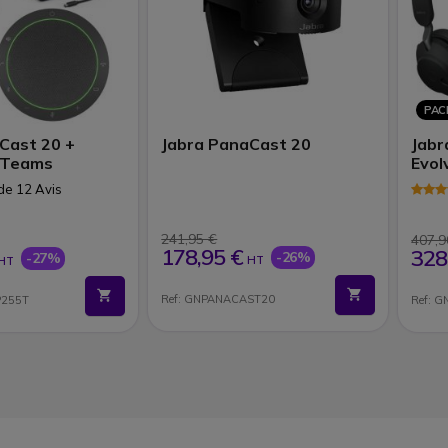
PAC
Cast 20 +
Jabra PanaCast 20
Jabr
 Teams
Evol
 de 12 Avis
241,95 €
407,9
178,95 €
328
-26%
-27%
HT
HT
Ref: GNPANACAST20
P255T
Ref: 