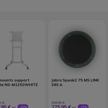
mounts support
Jabra Speak2 75 MS LINK
ile NS-M1250WHITE
380 A
5 €
358,95 €
,95 €
275,95 €
-33%
-23%
HT
HT