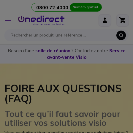
0800 72 4000
Numéro gratuit
Aller au contenu
Affichage
navigation
Besoin d’une
salle de réunion
? Contactez notre
Service
avant-vente Visio
FOIRE AUX QUESTIONS
(FAQ)
Tout ce qu’il faut savoir pour
utiliser vos solutions visio
Vous souhaitez tirer le meilleur parti de vos solutions Jabra ?