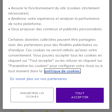
avec toutes les plateformes
:
• Assurer le fonctionnement du site (cookies strictement
de visioconférence ?
nécessaires),
Oui, les solutions Jabra sont compatibles avec les
• Améliorer votre expérience et analyser la performance
3
logiciels courants tels que
Microsoft Teams,
de notre plateforme,
Zoom, et Google Meet
, ceci dans un souci de
• Vous proposer des contenus et publicités personnalisés.
simplification d’intégration. Cependant, certains
outils visio sont certifiés pour une seule de ces
plateformes afin d’offrir une meilleure expérience
Certaines données collectées peuvent être partagées
utilisateur sur cette dernière.
avec des partenaires pour des finalités publicitaires ou
d'analyse. Ces cookies ne seront utilisés qu'avec votre
consentement. Vous pouvez accepter tous les cookies en
Les appareils Jabra
cliquant sur "Tout accepter" ou les refuser en cliquant sur
nécessitent-ils des mises à
"Paramétrer les cookies" pour configurer votre choix ou à
jour ?
tout moment dans la
politique de cookies.
4
Oui, nous vous recommandons d’effectuer
En savoir plus sur nos partenaires.
régulièrement les mises à jour via l’application
Jabra Direct
. Vous profiterez ainsi des dernières
fonctionnalités disponibles et d’une performance
TOUT
PARAMÉTRER LES
optimale de vos équipements.
COOKIES
ACCEPTER