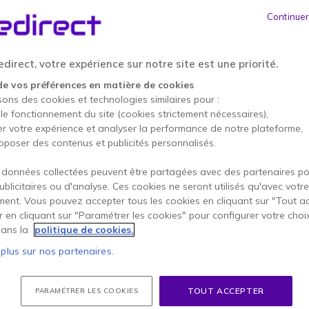
Continuer
on au moment de choisir votre nouveau
es, accessibles un tout petit peu plus bas :
direct, votre expérience sur notre site est une priorité.
de vos préférences en matière de cookies
sons des cookies et technologies similaires pour :
 le fonctionnement du site (cookies strictement nécessaires),
er votre expérience et analyser la performance de notre plateforme,
oposer des contenus et publicités personnalisés.
S duo : les différencier
Comprendre les casques filaire
 données collectées peuvent être partagées avec des partenaires p
publicitaires ou d'analyse. Ces cookies ne seront utilisés qu'avec votre
ent. Vous pouvez accepter tous les cookies en cliquant sur "Tout a
er en cliquant sur "Paramétrer les cookies" pour configurer votre choi
ans la
politique de cookies.
 plus sur nos partenaires.
hoisir ?
TOUT ACCEPTER
PARAMÉTRER LES COOKIES