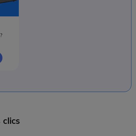
?
clics