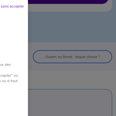
 sans accepter
s et sans-fil
Ouvert ou fermé : lequel choisir ?
our des
ccepter" ou
x ou à tout