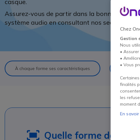
casque.
Assurez-vous de partir dans la bonne directi
système audio en consultant nos sections dédié
Chez One
Gestion 
Nous utili
• Assurer
• Amélior
• Vous pr
À chaque forme ses caractéristiques
Mono V
Certaines
finalités 
consentem
les refus
moment d
En savoir
Quelle forme dois-je c