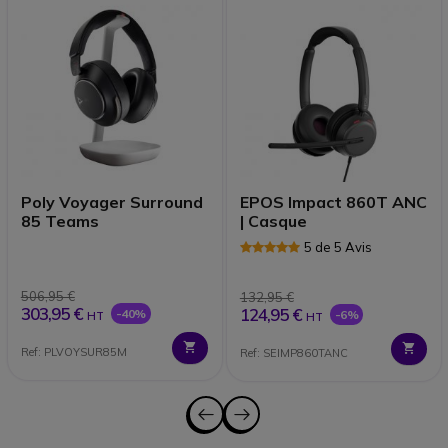
Poly Voyager Surround
EPOS Impact 860T ANC
85 Teams
| Casque
5 de 5 Avis
506,95 €
132,95 €
303,95 €
124,95 €
-40%
-6%
HT
HT
Ref: PLVOYSUR85M
Ref: SEIMP860TANC