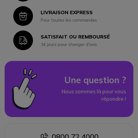
LIVRAISON EXPRESS
Icon
Pour toutes les commandes
SATISFAIT OU REMBOURSÉ
Icon
14 jours pour changer d'avis
Une question ?
Nous sommes là pour vous
répondre !
0800 72 4000
icon