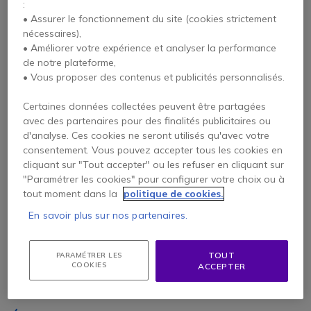
:
Isolation sonore de pointe : Le design
• Assurer le fonctionnement du site (cookies strictement
enveloppant des coussinets over-ear offre
nécessaires),
une bien meilleure annulation passive des
• Améliorer votre expérience et analyser la performance
bruits de fond (
rien à voir avec l'ANC
). Vous
de notre plateforme,
pouvez vous plongez à 100% dans vos appels
• Vous proposer des contenus et publicités personnalisés.
ou votre musique sans vous soucier de ce
qu'il se passe autour !
Certaines données collectées peuvent être partagées
avec des partenaires pour des finalités publicitaires ou
Qualité sonore supérieure : C'est
d'analyse. Ces cookies ne seront utilisés qu'avec votre
mathématique, coussinets plus imposants =
consentement. Vous pouvez accepter tous les cookies en
haut-parleurs plus grands ! En d'autres
cliquant sur "Tout accepter" ou les refuser en cliquant sur
termes, vous profitez d'une reproduction
"Paramétrer les cookies" pour configurer votre choix ou à
audio plus précise avec une gamme de
fréquences audio plus large, de quoi vous
tout moment dans la
politique de cookies.
envelopper dans un son naturel...
En savoir plus sur nos partenaires.
TOUT
PARAMÉTRER LES
COOKIES
ACCEPTER
Inconvénients
Icon