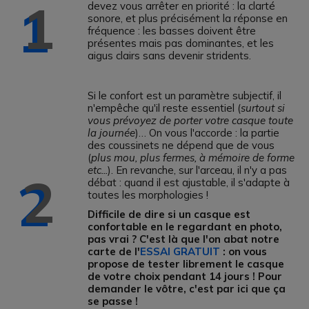
1
devez vous arrêter en priorité : la clarté
sonore, et plus précisément la réponse en
fréquence : les basses doivent être
présentes mais pas dominantes, et les
aigus clairs sans devenir stridents.
Si le confort est un paramètre subjectif, il
n'empêche qu'il reste essentiel (
surtout si
vous prévoyez de porter votre casque toute
la journée
)… On vous l'accorde : la partie
des coussinets ne dépend que de vous
(
plus mou, plus fermes, à mémoire de forme
etc...
). En revanche, sur l'arceau, il n'y a pas
2
débat : quand il est ajustable, il s'adapte à
toutes les morphologies !
Difficile de dire si un casque est
confortable en le regardant en photo,
pas vrai ? C'est là que l'on abat notre
carte de l'
ESSAI GRATUIT
: on vous
propose de tester librement le casque
de votre choix pendant 14 jours ! Pour
demander le vôtre, c'est par ici que ça
se passe !