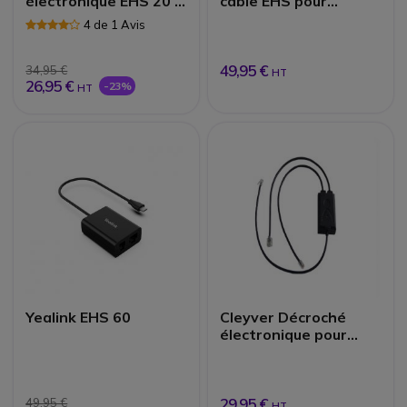
électronique EHS 20 |
câble EHS pour
Accessoires
Alcatel série 8s
4 de 1 Avis
49,95 €
34,95 €
HT
26,95 €
-23%
HT
Yealink EHS 60
Cleyver Décroché
électronique pour
Avaya | Accessoires
29,95 €
49,95 €
HT