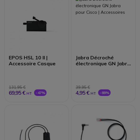
EPOS HSL 10 II |
Jabra Décroché
Accessoire Casque
électronique GN Jabra
pour Cisco |
Accessoires
131,95 €
39,95 €
69,95 €
4,95 €
-47%
-88%
HT
HT