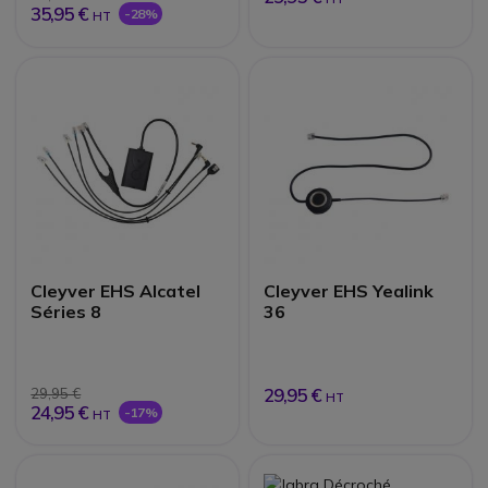
35,95 €
-28%
HT
Cleyver EHS Alcatel
Cleyver EHS Yealink
Séries 8
36
29,95 €
29,95 €
HT
24,95 €
-17%
HT