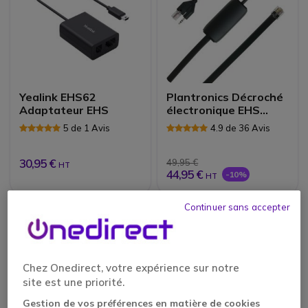
Yealink EHS62
Plantronics Décroché
Adaptateur EHS
électronique EHS
APS-11 | Accessoires
5 de 1 Avis
4.9 de 36 Avis
30,95 €
49,95 €
HT
44,95 €
-10%
HT
Continuer sans accepter
Onedirect recommande
Chez Onedirect, votre expérience sur notre
site est une priorité.
Gestion de vos préférences en matière de cookies