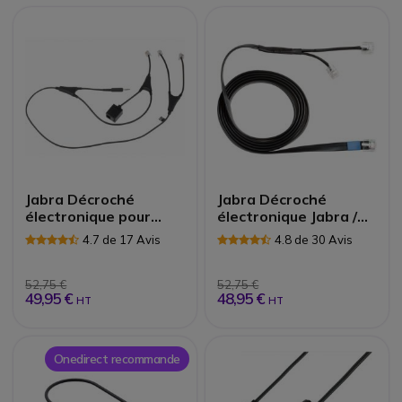
Jabra Décroché
Jabra Décroché
électronique pour
électronique Jabra /
Alcatel | Accessoire
Mitel| Accessoires
4.7 de 17 Avis
4.8 de 30 Avis
52,75 €
52,75 €
49,95 €
48,95 €
HT
HT
Onedirect recommande