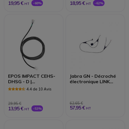
19,95 €
18,95 €
-68%
-62%
HT
HT
EPOS IMPACT CEHS-
Jabra GN - Décroché
DHSG - D |
électronique LINK
Accessoires
pour téléphones
4.4 de 10 Avis
Alcatel Séries 9s
62,65 €
29,95 €
57,95 €
13,95 €
-53%
HT
HT