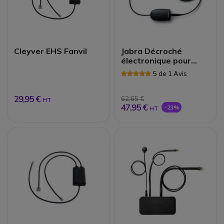
Cleyver EHS Fanvil
Jabra Décroché
électronique pour
téléphones Panasonic
5 de 1 Avis
| Accessoires
29,95 €
62,65 €
HT
47,95 €
-23%
HT