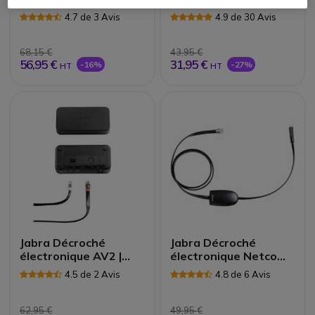
pour casque
4.7 de 3 Avis
4.9 de 30 Avis
68,15 €
43,95 €
56,95 €
31,95 €
-16%
-27%
HT
HT
Jabra Décroché
Jabra Décroché
électronique AV2 |
électronique Netcom
Accessoires
pour Polycom |
4.5 de 2 Avis
4.8 de 6 Avis
Accessoires
62,95 €
49,95 €