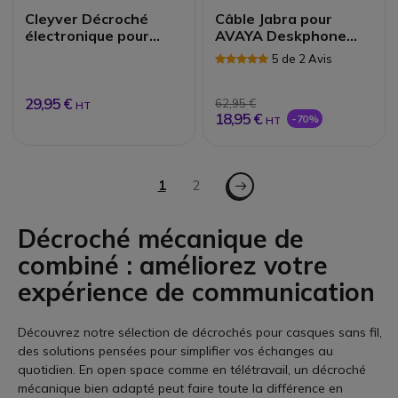
Cleyver Décroché
Câble Jabra pour
électronique pour
AVAYA Deskphone
Grandstream |
1600 y 9600
5 de 2 Avis
Accessoires
29,95 €
62,95 €
HT
18,95 €
-70%
HT
Page
Page - Suiv.
Vous lisez actuellement la page
1
Page
2
Décroché mécanique de
combiné : améliorez votre
expérience de communication
Découvrez notre sélection de décrochés pour casques sans fil,
des solutions pensées pour simplifier vos échanges au
quotidien. En open space comme en télétravail, un décroché
mécanique bien adapté peut faire toute la différence en