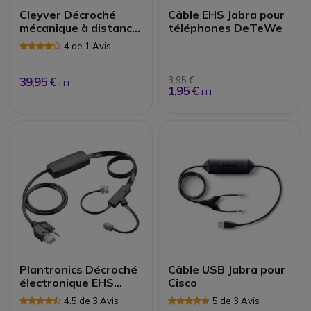
Cleyver Décroché
Câble EHS Jabra pour
mécanique à distance
téléphones DeTeWe
| Accessoires de
4 de 1 Avis
casque
39,95 €
3,95 €
HT
1,95 €
HT
Plantronics Décroché
Câble USB Jabra pour
électronique EHS
Cisco
APC43 pour Cisco |
4.5 de 3 Avis
5 de 3 Avis
Accessoires