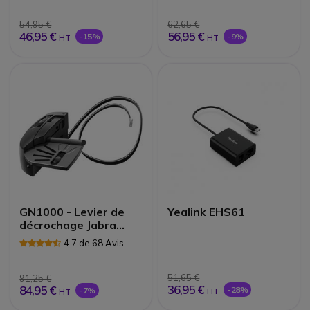
54,95 €
62,65 €
46,95 €
56,95 €
-15%
-9%
HT
HT
GN1000 - Levier de
Yealink EHS61
décrochage Jabra
Netcom
4.7 de 68 Avis
51,65 €
91,25 €
36,95 €
84,95 €
-28%
-7%
HT
HT