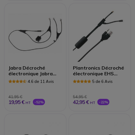
Jabra Décroché
Plantronics Décroché
électronique Jabra
électronique EHS
Netcom pour Alcatel |
APP-51 | Accessoires
4.6 de 11 Avis
5 de 6 Avis
Accessoires
41,95 €
54,95 €
19,95 €
42,95 €
-52%
-22%
HT
HT