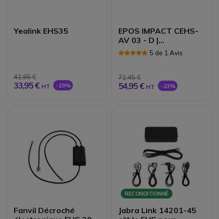
Yealink EHS35
EPOS IMPACT CEHS-
AV 03 - D |
Accessoires
5 de 1 Avis
41,95 €
71,45 €
33,95 €
54,95 €
-19%
-23%
HT
HT
RECONDITIONNÉ
Fanvil Décroché
Jabra Link 14201-45