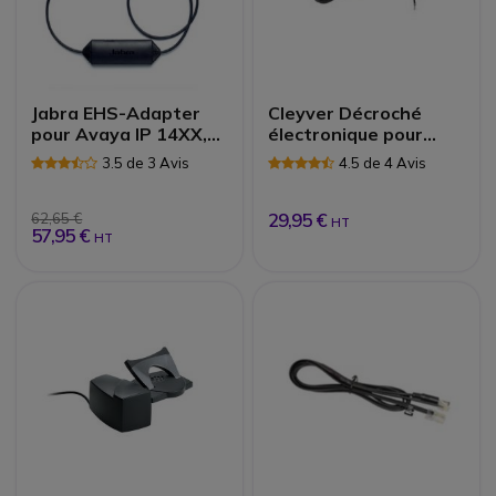
Jabra EHS-Adapter
Cleyver Décroché
pour Avaya IP 14XX,
électronique pour
94XX et 95XX
Siemens | Accessoire
3.5 de 3 Avis
4.5 de 4 Avis
29,95 €
62,65 €
HT
57,95 €
HT