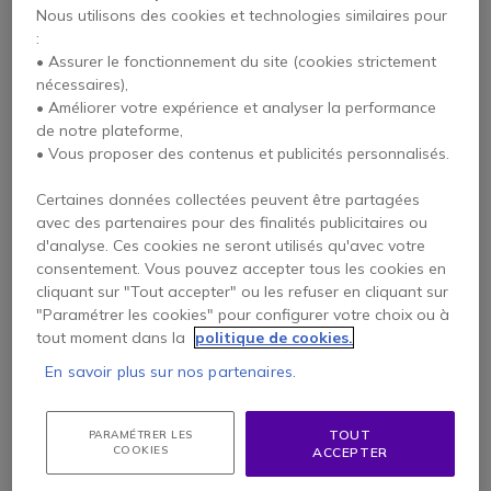
Nous utilisons des cookies et technologies similaires pour
:
• Assurer le fonctionnement du site (cookies strictement
Plantronics Décroché
Cleyver EHS Yealink
nécessaires),
électronique EHS
40
APA-24 | Accessoires
• Améliorer votre expérience et analyser la performance
4.8 de 3 Avis
5 de 1 Avis
de notre plateforme,
• Vous proposer des contenus et publicités personnalisés.
29,95 €
54,95 €
HT
45,95 €
-16%
HT
Certaines données collectées peuvent être partagées
avec des partenaires pour des finalités publicitaires ou
d'analyse. Ces cookies ne seront utilisés qu'avec votre
consentement. Vous pouvez accepter tous les cookies en
cliquant sur "Tout accepter" ou les refuser en cliquant sur
"Paramétrer les cookies" pour configurer votre choix ou à
tout moment dans la
politique de cookies.
En savoir plus sur nos partenaires.
TOUT
PARAMÉTRER LES
COOKIES
ACCEPTER
EPOS IMPACT CEHS-
EPOS IMPACT CEHS-
CI 02 - D | Accessoires
AL 01 - D | Accessoire