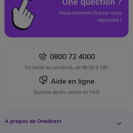
Une question ?
Nous sommes là pour vous
répondre !
0800 72 4000
icon
Du lundi au vendredi, de 8h30 à 18h
icon
Aide en ligne
Service après-vente et FAQ
A propos de Onedirect