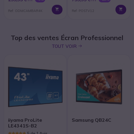
Ref: ODMCAMBAR4K
Ref: POSTV12
Top des ventes Écran Professionnel
icon
TOUT VOIR
iiyama ProLite
Samsung QB24C
LE4341S-B2
5 de 1 Avis