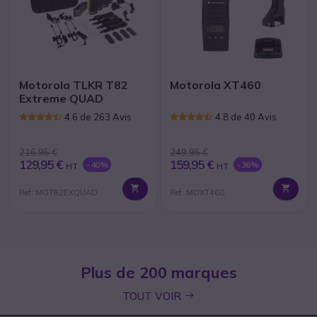
Motorola TLKR T82
Motorola XT460
Extreme QUAD
4.6 de 263 Avis
4.8 de 40 Avis
216,95 €
249,95 €
129,95 €
159,95 €
-40%
-36%
HT
HT
Ref: MOT82EXQUAD
Ref: MOXT460
Plus de 200 marques
icon
TOUT VOIR