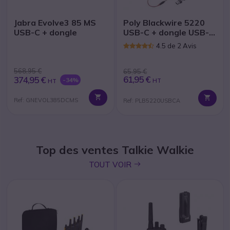
Jabra Evolve3 85 MS
Poly Blackwire 5220
USB-C + dongle
USB-C + dongle USB-
C/A
4.5 de 2 Avis
568,95 €
65,95 €
61,95 €
374,95 €
-34%
HT
HT
Ref: GNEVOL385DCMS
Ref: PLB5220USBCA
Top des ventes Talkie Walkie
icon
TOUT VOIR