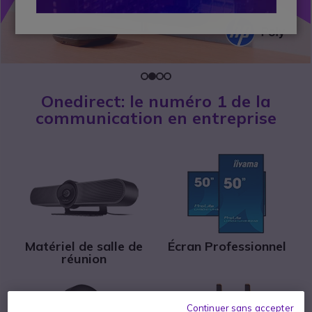
Onedirect: le numéro 1 de la
communication en entreprise
Matériel de salle de
Écran Professionnel
réunion
Continuer sans accepter