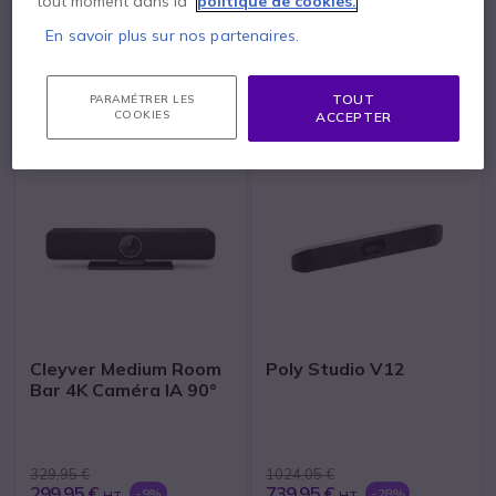
tout moment dans la
politique de cookies.
En savoir plus sur nos partenaires.
Top des ventes Visioconférence
icon
TOUT VOIR
TOUT
PARAMÉTRER LES
COOKIES
ACCEPTER
Cleyver Medium Room
Poly Studio V12
Bar 4K Caméra IA 90°
329,95 €
1024,05 €
299,95 €
739,95 €
-9%
-28%
HT
HT