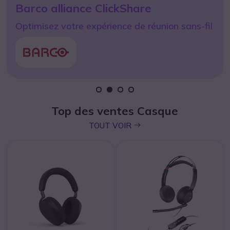
Barco alliance ClickShare
Jabra Evolve3 75 MS USB-A +
en moins de 48h avec
Optimisez votre expérience de réunion sans-fil
dongle
icon
JE RÉSERVE
icon
JE M’ÉQUIPE
1
2
3
4
Top des ventes Casque
icon
TOUT VOIR