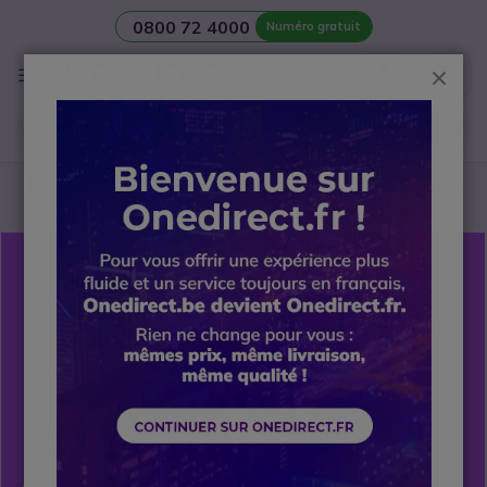
0800 72 4000
Numéro gratuit
Aller au contenu
Affichage
Ferm
navigation
Besoin d’une
salle de réunion
? Contactez notre
Service
avant-vente Visio